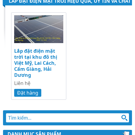
LẮP ĐẶT ĐIỆN MẶT TRỜI HIỆU QUẢ, UY TÍN VÀ CHẤT
LƯỢNG
Lắp đặt điện mặt
trời tại khu đô thị
Việt Mỹ, Lai Cách,
Cẩm Giàng, Hải
Dương
Liên hệ
Đặt hàng
DANH MỤC SẢN PHẨM