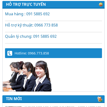
HỖ TRỢ TRỰC TUYẾN
Mua hàng : 091 5885 692
Hỗ trợ kỹ thuật: 0966 773 858
Quản lý chung: 091 5885 692
Hotline: 0966.773.858
TIN MỚI
Trứng Giả Lộc Phát Có Nước - Giải Pháp Ấp