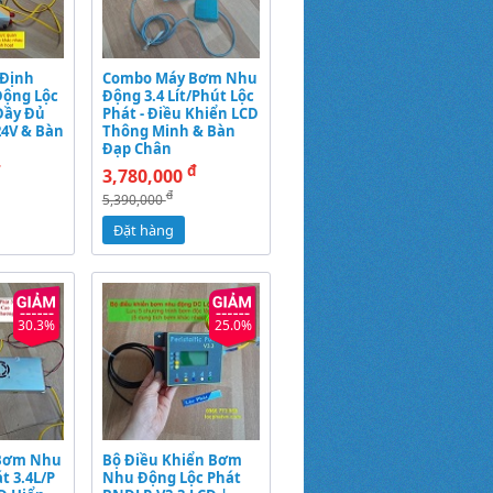
Định
Combo Máy Bơm Nhu
ộng Lộc
Động 3.4 Lít/Phút Lộc
 Đầy Đủ
Phát - Điều Khiển LCD
24V & Bàn
Thông Minh & Bàn
Đạp Chân
đ
đ
3,780,000
đ
5,390,000
Đặt hàng
30.3%
25.0%
Bơm Nhu
Bộ Điều Khiển Bơm
t 3.4L/P
Nhu Động Lộc Phát