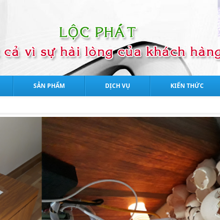
SẢN PHẨM
DỊCH VỤ
KIẾN THỨC