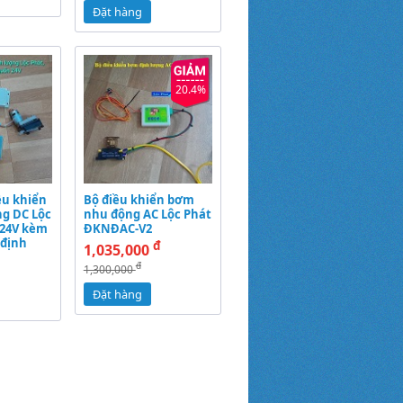
Đặt hàng
20.4%
ều khiển
Bộ điều khiển bơm
g DC Lộc
nhu động AC Lộc Phát
 24V kèm
ĐKNĐAC-V2
 định
đ
1,035,000
đ
1,300,000
Đặt hàng