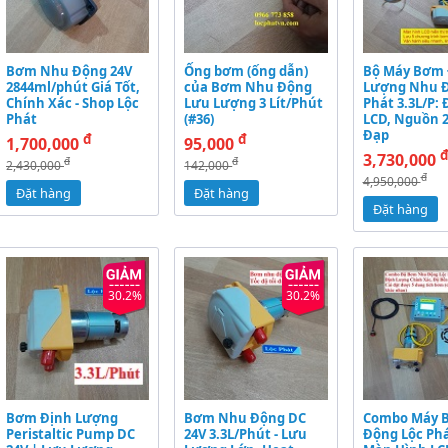
Bơm Nhu Động 24V
Ống bơm (ống dẫn)
Bộ Máy Bơm 
2844ml/phút Giá Tốt,
của Bơm Nhu Động
Lượng Nhu Đ
Chính Xác - Shop Lộc
Lưu Lượng 3 Lít/Phút
Phát 3.3L/P:
Phát
(#36)
LCD, Nguồn 
Đạp
đ
đ
1,700,000
95,000
3,730,000
đ
đ
2,430,000
142,000
đ
4,950,000
Đặt hàng
Đặt hàng
Đặt hàng
30.2%
30.2%
Bơm Định Lượng
Bơm Nhu Động DC
Combo Máy 
Peristaltic Pump DC
24V 3.3L/Phút - Lưu
Động Lộc Phá