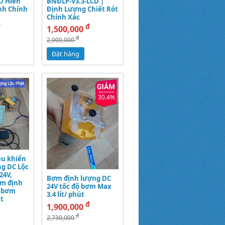
D Hiển
BNĐLP-V3.3-LCD |
nh Chính
Định Lượng Chiết Rót
Chính Xác
đ
đ
1,500,000
đ
2,000,000
Đặt hàng
30.4%
ều khiển
g DC Lộc
24V,
Bơm định lượng DC
ơm định
24V tốc độ bơm Max
ộ bơm
3.4 lít/ phút
t
đ
1,900,000
đ
2,730,000