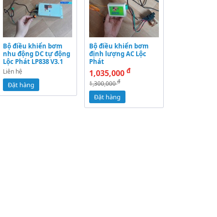
Bộ điều khiển bơm
Bộ điều khiển bơm
nhu động DC tự động
định lượng AC Lộc
Lộc Phát LP838 V3.1
Phát
đ
Liên hệ
1,035,000
đ
1,300,000
Đặt hàng
Đặt hàng