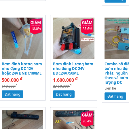
18.0%
25.6%
Bơm định lượng bơm
Bơm định lượng bơm
Combo bộ đi
nhu động DC 12V
nhu động DC 24V
bơm nhu độn
hoặc 24V BNDC180ML
BDC24V750ML
Phát, nguồn
theo và bơm
đ
đ
500,000
1,600,000
lượng DC
đ
đ
610,000
2,150,000
Liên hệ
Đặt hàng
Đặt hàng
Đặt hàng
20.4%