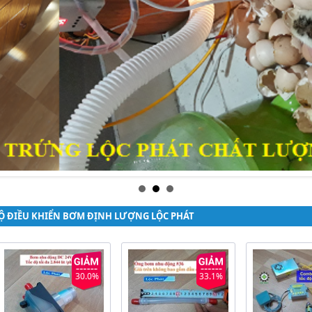
Ộ ĐIỀU KHIỂN BƠM ĐỊNH LƯỢNG LỘC PHÁT
30.0%
33.1%