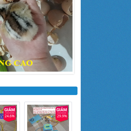
24.6%
29.9%