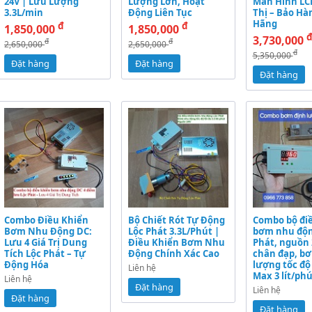
24V | Lưu Lượng
Lượng Lớn, Hoạt
Màn Hình LC
3.3L/min
Động Liên Tục
Thị – Bảo Hà
Hãng
đ
đ
1,850,000
1,850,000
3,730,000
đ
đ
2,650,000
2,650,000
đ
5,350,000
Đặt hàng
Đặt hàng
Đặt hàng
Combo Điều Khiển
Bộ Chiết Rót Tự Động
Combo bộ đi
Bơm Nhu Động DC:
Lộc Phát 3.3L/Phút |
bơm nhu độn
Lưu 4 Giá Trị Dung
Điều Khiển Bơm Nhu
Phát, nguồn 
Tích Lộc Phát – Tự
Động Chính Xác Cao
chân đạp, b
Động Hóa
lượng tốc đ
Liên hệ
Max 3 lít/phú
Liên hệ
Đặt hàng
Liên hệ
Đặt hàng
Đặt hàng