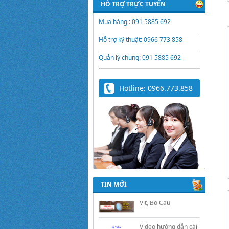
HỖ TRỢ TRỰC TUYẾN
Mua hàng : 091 5885 692
Hỗ trợ kỹ thuật: 0966 773 858
Quản lý chung: 091 5885 692
Hotline: 0966.773.858
Trứng Giả Lộc Phát
Có Nước - Giải Pháp
Ấp Hiệu Quả Cho Gà,
Vịt, Bồ Câu
TIN MỚI
Video hướng dẫn cài
đặt bộ điều khiển ấp
trứng Lộc Phát
ĐK880, DK2200,