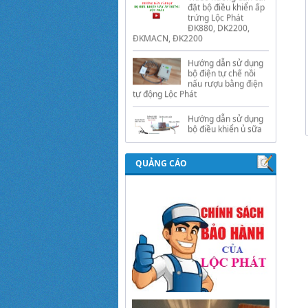
ĐKMACN, ĐK2200
Hướng dẫn sử dụng
bộ điện tự chế nồi
nấu rượu bằng điện
tự động Lộc Phát
Hướng dẫn sử dụng
bộ điều khiển ủ sữa
chua công nghiệp
Lộc Phát
Hướng dẫn sử dụng
bộ điều khiển độ ẩm
gold, nhiệt độ và ánh
QUẢNG CÁO
sáng tự động Lộc
Phát