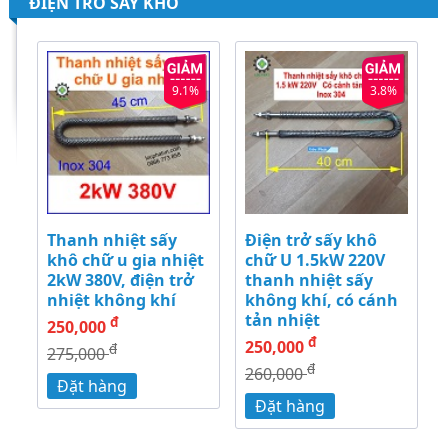
ĐIỆN TRỞ SẤY KHÔ
9.1%
3.8%
Thanh nhiệt sấy
Điện trở sấy khô
khô chữ u gia nhiệt
chữ U 1.5kW 220V
2kW 380V, điện trở
thanh nhiệt sấy
nhiệt không khí
không khí, có cánh
tản nhiệt
đ
250,000
đ
250,000
đ
275,000
đ
260,000
Đặt hàng
Đặt hàng