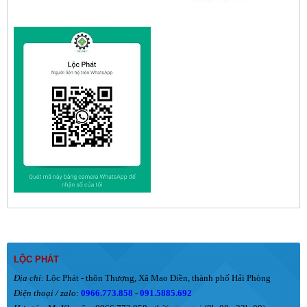
LỘC PHÁT
Địa chỉ:
Lộc Phát - thôn Thượng, Xã Mao Điền, thành phố Hải Phòng
Điện thoại / zalo:
0966.773.858
-
091.5885.692