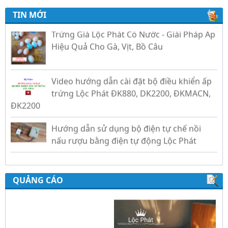
TIN MỚI
Trứng Giả Lộc Phát Có Nước - Giải Pháp Ấp
Hiệu Quả Cho Gà, Vịt, Bồ Câu
Video hướng dẫn cài đặt bộ điều khiển ấp
trứng Lộc Phát ĐK880, DK2200, ĐKMACN,
ĐK2200
Hướng dẫn sử dụng bộ điện tự chế nồi
nấu rượu bằng điện tự động Lộc Phát
Hướng dẫn sử dụng bộ điều khiển ủ sữa
chua công nghiệp Lộc Phát
QUẢNG CÁO
Hướng dẫn sử dụng bộ điều khiển độ ẩm
gold, nhiệt độ và ánh sáng tự động Lộc
Phát