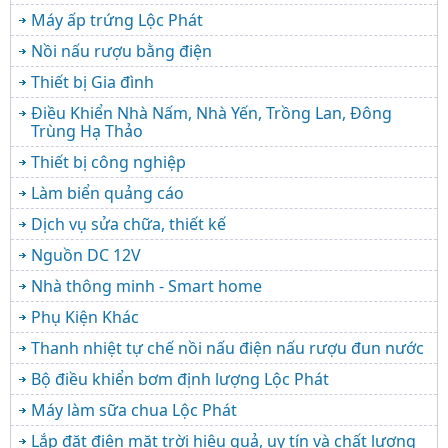
Máy ấp trứng Lộc Phát
Nồi nấu rượu bằng điện
Thiết bị Gia đình
Điều Khiển Nhà Nấm, Nhà Yến, Trồng Lan, Đông
Trùng Hạ Thảo
Thiết bị công nghiệp
Làm biển quảng cáo
Dịch vụ sửa chữa, thiết kế
Nguồn DC 12V
Nhà thông minh - Smart home
Phụ Kiện Khác
Thanh nhiệt tự chế nồi nấu điện nấu rượu đun nước
Bộ điều khiển bơm định lượng Lộc Phát
Máy làm sữa chua Lộc Phát
Lắp đặt điện mặt trời hiệu quả, uy tín và chất lượng