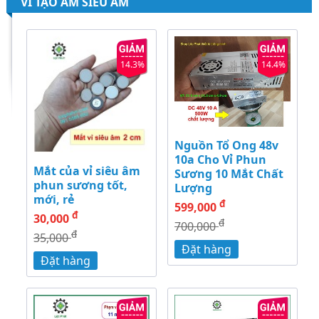
VỈ TẠO ẨM SIÊU ÂM
14.3%
14.4%
Nguồn Tổ Ong 48v
10a Cho Vỉ Phun
Mắt của vỉ siêu âm
Sương 10 Mắt Chất
phun sương tốt,
Lượng
mới, rẻ
đ
599,000
đ
30,000
đ
700,000
đ
35,000
Đặt hàng
Đặt hàng