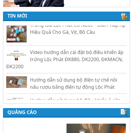
TIN MỚI
Trứng Giả Lộc Phát Có Nước - Giải Pháp Ấp
Hiệu Quả Cho Gà, Vịt, Bồ Câu
Video hướng dẫn cài đặt bộ điều khiển ấp
trứng Lộc Phát ĐK880, DK2200, ĐKMACN,
ĐK2200
Hướng dẫn sử dụng bộ điện tự chế nồi
nấu rượu bằng điện tự động Lộc Phát
Hướng dẫn sử dụng bộ điều khiển ủ sữa
chua công nghiệp Lộc Phát
QUẢNG CÁO
Hướng dẫn sử dụng bộ điều khiển độ ẩm
gold, nhiệt độ và ánh sáng tự động Lộc
Phát