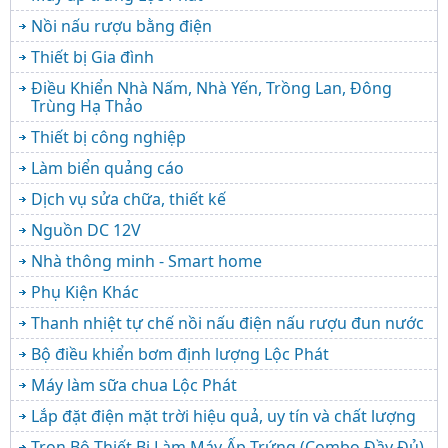
Nồi nấu rượu bằng điện
Thiết bị Gia đình
Điều Khiển Nhà Nấm, Nhà Yến, Trồng Lan, Đông
Trùng Hạ Thảo
Thiết bị công nghiệp
Làm biển quảng cáo
Dịch vụ sửa chữa, thiết kế
Nguồn DC 12V
Nhà thông minh - Smart home
Phụ Kiện Khác
Thanh nhiệt tự chế nồi nấu điện nấu rượu đun nước
Bộ điều khiển bơm định lượng Lộc Phát
Máy làm sữa chua Lộc Phát
Lắp đặt điện mặt trời hiệu quả, uy tín và chất lượng
Trọn Bộ Thiết Bị Làm Máy Ấp Trứng (Combo Đầy Đủ)