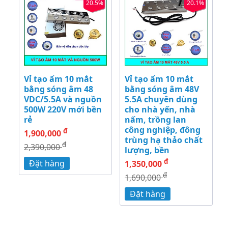
20.5%
20.1%
Vỉ tạo ẩm 10 mắt
Vỉ tạo ẩm 10 mắt
bằng sóng âm 48
bằng sóng âm 48V
VDC/5.5A và nguồn
5.5A chuyên dùng
500W 220V mới bền
cho nhà yến, nhà
rẻ
nấm, trồng lan
công nghiệp, đông
đ
1,900,000
trùng hạ thảo chất
đ
2,390,000
lượng, bền
đ
Đặt hàng
1,350,000
đ
1,690,000
Đặt hàng