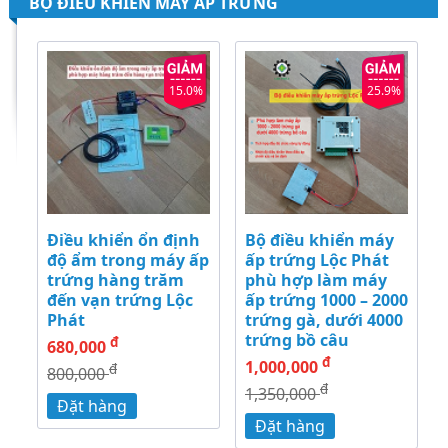
BỘ ĐIỀU KHIỂN MÁY ẤP TRỨNG
15.0%
25.9%
Điều khiển ổn định
Bộ điều khiển máy
độ ẩm trong máy ấp
ấp trứng Lộc Phát
trứng hàng trăm
phù hợp làm máy
đến vạn trứng Lộc
ấp trứng 1000 – 2000
Phát
trứng gà, dưới 4000
trứng bồ câu
đ
680,000
đ
1,000,000
đ
800,000
đ
1,350,000
Đặt hàng
Đặt hàng