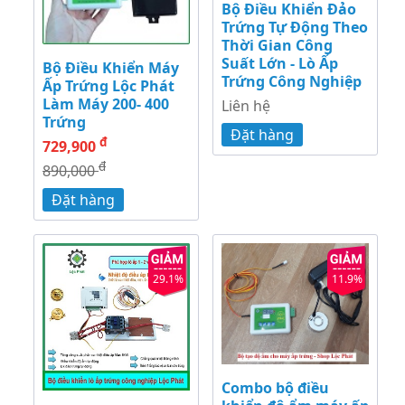
Bộ Điều Khiển Đảo
Trứng Tự Động Theo
Thời Gian Công
Suất Lớn - Lò Ấp
Bộ Điều Khiển Máy
Trứng Công Nghiệp
Ấp Trứng Lộc Phát
Làm Máy 200- 400
Liên hệ
Trứng
Đặt hàng
đ
729,900
đ
890,000
Đặt hàng
29.1%
11.9%
Combo bộ điều