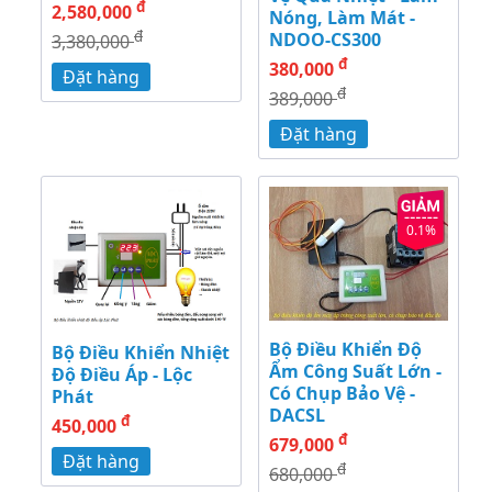
đ
2,580,000
Nóng, Làm Mát -
đ
NDOO-CS300
3,380,000
đ
380,000
Đặt hàng
đ
389,000
Đặt hàng
0.1%
Bộ Điều Khiển Độ
Bộ Điều Khiển Nhiệt
Ẩm Công Suất Lớn -
Độ Điều Áp - Lộc
Có Chụp Bảo Vệ -
Phát
DACSL
đ
450,000
đ
679,000
Đặt hàng
đ
680,000