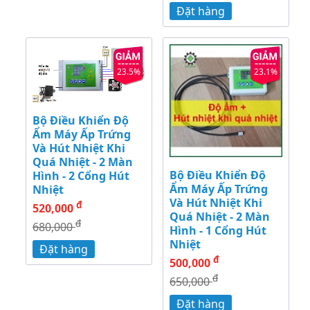
Đặt hàng
23.5%
23.1%
Bộ Điều Khiển Độ
Ẩm Máy Ấp Trứng
Và Hút Nhiệt Khi
Quá Nhiệt - 2 Màn
Bộ Điều Khiển Độ
Hình - 2 Cổng Hút
Ẩm Máy Ấp Trứng
Nhiệt
Và Hút Nhiệt Khi
đ
520,000
Quá Nhiệt - 2 Màn
đ
680,000
Hình - 1 Cổng Hút
Nhiệt
Đặt hàng
đ
500,000
đ
650,000
Đặt hàng