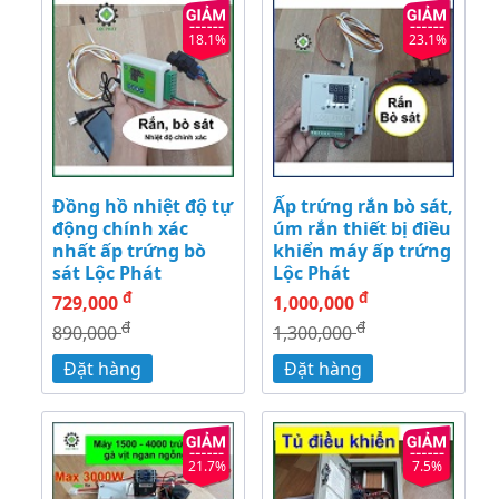
18.1%
23.1%
Đồng hồ nhiệt độ tự
Ấp trứng rắn bò sát,
động chính xác
úm rắn thiết bị điều
nhất ấp trứng bò
khiển máy ấp trứng
sát Lộc Phát
Lộc Phát
đ
đ
729,000
1,000,000
đ
đ
890,000
1,300,000
Đặt hàng
Đặt hàng
21.7%
7.5%