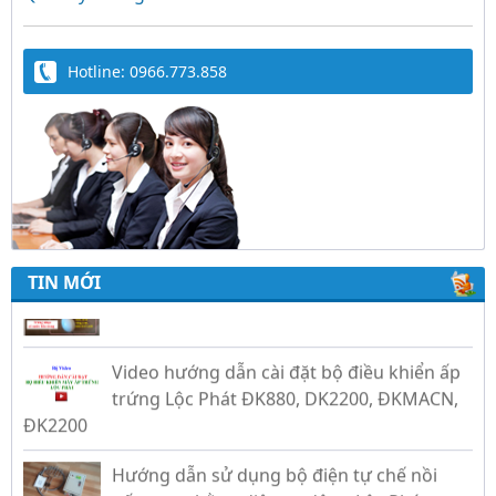
Hotline: 0966.773.858
Trứng Giả Lộc Phát Có Nước - Giải Pháp Ấp
Hiệu Quả Cho Gà, Vịt, Bồ Câu
TIN MỚI
Video hướng dẫn cài đặt bộ điều khiển ấp
trứng Lộc Phát ĐK880, DK2200, ĐKMACN,
ĐK2200
Hướng dẫn sử dụng bộ điện tự chế nồi
nấu rượu bằng điện tự động Lộc Phát