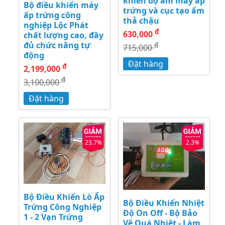
khiển độ ẩm máy ấp
Bộ điều khiển máy
trứng và cục tạo ẩm
ấp trứng công
thả chậu
nghiệp Lộc Phát
đ
630,000
chất lượng cao, đầy
đủ chức năng tự
đ
715,000
động
Đặt hàng
đ
2,199,000
đ
3,100,000
Đặt hàng
23.7%
2.3%
Bộ Điều Khiển Lò Ấp
Bộ Điều Khiển Nhiệt
Trứng Công Nghiệp
Độ On Off - Bộ Bảo
1 - 2 Vạn Trứng
Vệ Quá Nhiệt - Làm