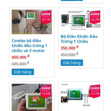
23.1%
22.2%
Bộ Điều Khiển Đảo
Combo bộ điều
Trứng 1 Chiều
khiển đảo trứng 1
đ
350,000
chiều và 3 motor
đ
450,000
đ
450,000
Đặt hàng
đ
585,000
Đặt hàng
10.6%
32.2%