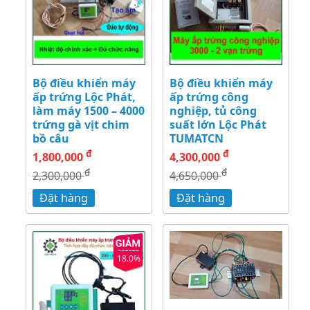
Bộ điều khiển máy
Bộ điều khiển máy
ấp trứng Lộc Phát,
ấp trứng công
làm máy 1500 – 4000
nghiệp, tủ công
trứng gà vịt chim
suất lớn Lộc Phát
bồ câu
TUMATCN
đ
đ
1,800,000
4,300,000
đ
đ
2,300,000
4,650,000
Đặt hàng
Đặt hàng
18.0%