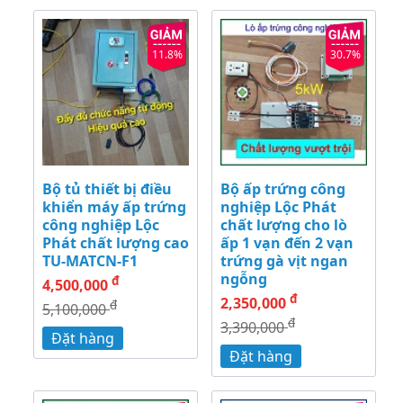
11.8%
30.7%
Bộ tủ thiết bị điều
Bộ ấp trứng công
khiển máy ấp trứng
nghiệp Lộc Phát
công nghiệp Lộc
chất lượng cho lò
Phát chất lượng cao
ấp 1 vạn đến 2 vạn
TU-MATCN-F1
trứng gà vịt ngan
ngỗng
đ
4,500,000
đ
2,350,000
đ
5,100,000
đ
3,390,000
Đặt hàng
Đặt hàng