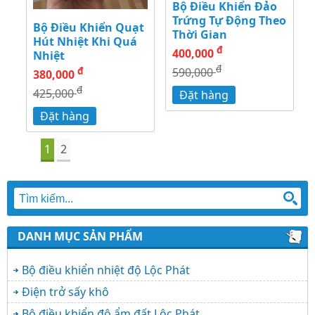
Bộ Điều Khiển Đảo
Trứng Tự Động Theo
Bộ Điều Khiển Quạt
Thời Gian
Hút Nhiệt Khi Quá
đ
400,000
Nhiệt
đ
đ
590,000
380,000
đ
425,000
Đặt hàng
Đặt hàng
1
2
DANH MỤC SẢN PHẨM
Bộ điều khiển nhiệt độ Lộc Phát
Điện trở sấy khô
Bộ điều khiển độ ẩm đất Lộc Phát