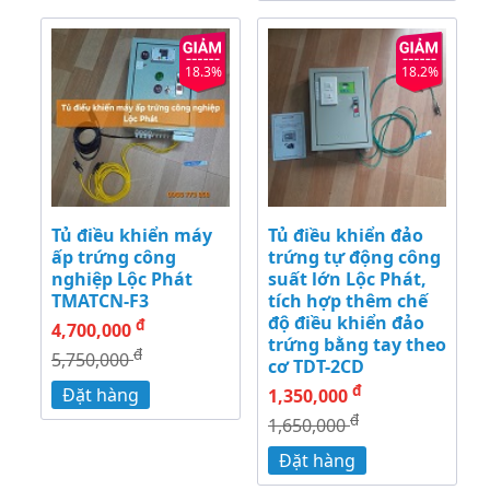
18.3%
18.2%
Tủ điều khiển máy
Tủ điều khiển đảo
ấp trứng công
trứng tự động công
nghiệp Lộc Phát
suất lớn Lộc Phát,
TMATCN-F3
tích hợp thêm chế
độ điều khiển đảo
đ
4,700,000
trứng bằng tay theo
đ
5,750,000
cơ TDT-2CD
đ
Đặt hàng
1,350,000
đ
1,650,000
Đặt hàng