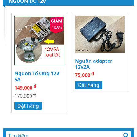
NGUỒN DC 12V
16.8%
Nguồn adapter
12V2A
Nguồn Tổ Ong 12V
đ
75,000
5A
Đặt hàng
đ
149,000
đ
179,000
Đặt hàng