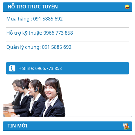
HỖ TRỢ TRỰC TUYẾN
Mua hàng : 091 5885 692
Hỗ trợ kỹ thuật: 0966 773 858
Quản lý chung: 091 5885 692
Hotline: 0966.773.858
TIN MỚI