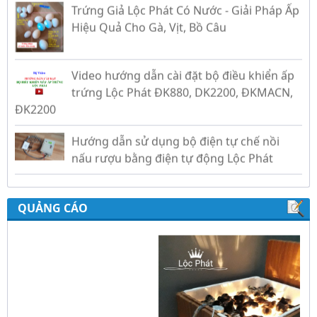
Trứng Giả Lộc Phát Có Nước - Giải Pháp Ấp
Hiệu Quả Cho Gà, Vịt, Bồ Câu
Video hướng dẫn cài đặt bộ điều khiển ấp
trứng Lộc Phát ĐK880, DK2200, ĐKMACN,
ĐK2200
Hướng dẫn sử dụng bộ điện tự chế nồi
nấu rượu bằng điện tự động Lộc Phát
Hướng dẫn sử dụng bộ điều khiển ủ sữa
chua công nghiệp Lộc Phát
QUẢNG CÁO
Hướng dẫn sử dụng bộ điều khiển độ ẩm
gold, nhiệt độ và ánh sáng tự động Lộc
Phát