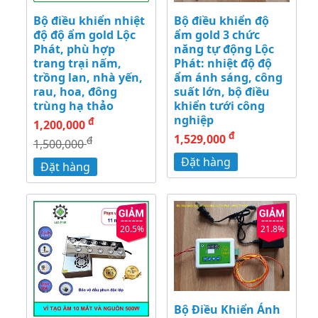
Bộ điều khiển nhiệt
Bộ điều khiển độ
độ độ ẩm gold Lộc
ẩm gold 3 chức
Phát, phù hợp
năng tự động Lộc
trang trại nấm,
Phát: nhiệt độ độ
trồng lan, nhà yến,
ẩm ánh sáng, công
rau, hoa, đông
suất lớn, bộ điều
trùng hạ thảo
khiển tưới công
nghiệp
đ
1,200,000
đ
1,529,000
đ
1,500,000
Đặt hàng
Đặt hàng
20.5%
21.8%
Bộ Điều Khiển Ánh