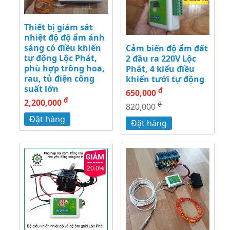
Thiết bị giám sát
nhiệt độ độ ẩm ánh
sáng có điều khiển
Cảm biến độ ẩm đất
tự động Lộc Phát,
2 đầu ra 220V Lộc
phù hợp trồng hoa,
Phát, 4 kiểu điều
rau, tủ điện công
khiển tưới tự động
suất lớn
đ
650,000
đ
2,200,000
đ
820,000
Đặt hàng
Đặt hàng
20.0%