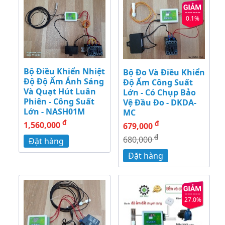
0.1%
Bộ Điều Khiển Nhiệt
Bộ Đo Và Điều Khiển
Độ Độ Ẩm Ánh Sáng
Độ Ẩm Công Suất
Và Quạt Hút Luân
Lớn - Có Chụp Bảo
Phiên - Công Suất
Vệ Đầu Đo - DKDA-
Lớn - NASH01M
MC
đ
đ
1,560,000
679,000
đ
680,000
Đặt hàng
Đặt hàng
27.0%