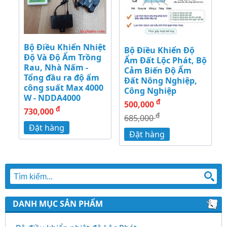
Bộ Điều Khiển Nhiệt
Bộ Điều Khiển Độ
Độ Và Độ Ẩm Trồng
Ẩm Đất Lộc Phát, Bộ
Rau, Nhà Nấm -
Cảm Biến Độ Ẩm
Tổng đầu ra độ ẩm
Đất Nông Nghiệp,
công suất Max 4000
Công Nghiệp
W - NDDA4000
đ
500,000
đ
730,000
đ
685,000
Đặt hàng
Đặt hàng
DANH MỤC SẢN PHẨM