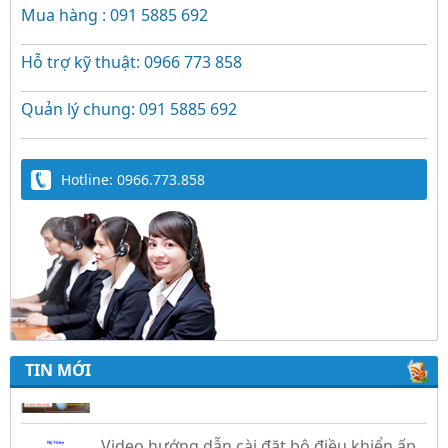
Mua hàng : 091 5885 692
Hỗ trợ kỹ thuật: 0966 773 858
Quản lý chung: 091 5885 692
Hotline: 0966.773.858
Trứng Giả Lộc Phát Có Nước - Giải Pháp Ấp
Hiệu Quả Cho Gà, Vịt, Bồ Câu
TIN MỚI
Video hướng dẫn cài đặt bộ điều khiển ấp
trứng Lộc Phát ĐK880, DK2200, ĐKMACN,