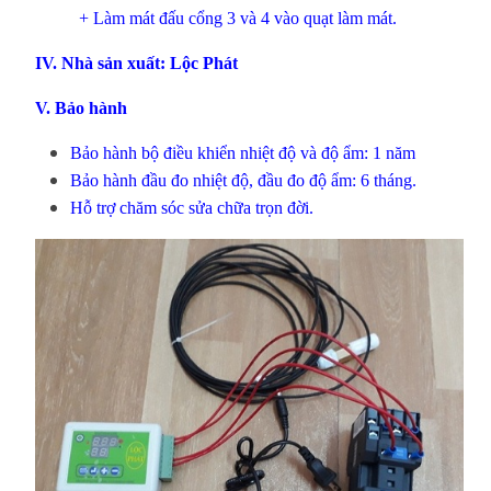
+ Làm mát đấu cổng 3 và 4 vào quạt làm mát.
IV. Nhà sản xuất: Lộc Phát
V. Bảo hành
Bảo hành bộ điều khiển nhiệt độ và độ ẩm: 1 năm
Bảo hành đầu đo nhiệt độ, đầu đo độ ẩm: 6 tháng.
Hỗ trợ chăm sóc sửa chữa trọn đời.