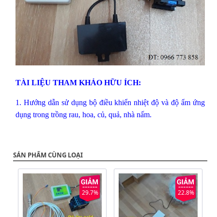
TÀI LIỆU THAM KHẢO HỮU ÍCH:
1.
Hướng dẫn sử dụng bộ điều khiển nhiệt độ và độ ẩm ứng
dụng trong trồng rau, hoa, củ, quả, nhà nấm.
SẢN PHẨM CÙNG LOẠI
29.7%
22.8%