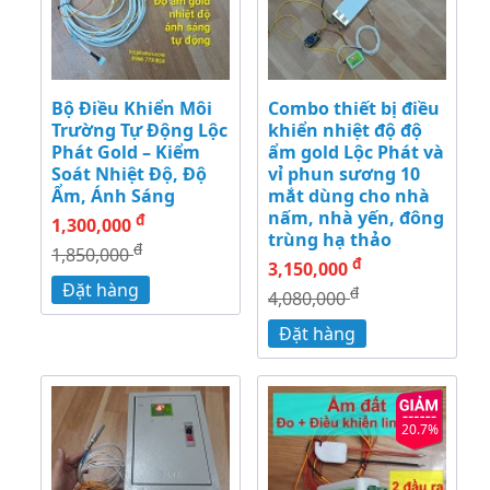
Bộ Điều Khiển Môi
Combo thiết bị điều
Trường Tự Động Lộc
khiển nhiệt độ độ
Phát Gold – Kiểm
ẩm gold Lộc Phát và
Soát Nhiệt Độ, Độ
vỉ phun sương 10
Ẩm, Ánh Sáng
mắt dùng cho nhà
nấm, nhà yến, đông
đ
1,300,000
trùng hạ thảo
đ
1,850,000
đ
3,150,000
Đặt hàng
đ
4,080,000
Đặt hàng
20.7%