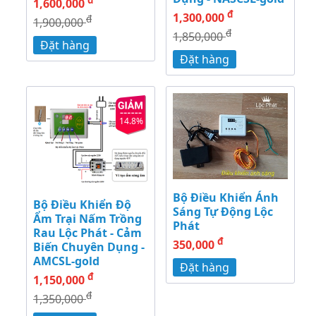
1,600,000
đ
1,300,000
đ
1,900,000
đ
1,850,000
Đặt hàng
Đặt hàng
14.8%
Bộ Điều Khiển Ánh
Bộ Điều Khiển Độ
Sáng Tự Động Lộc
Ẩm Trại Nấm Trồng
Phát
Rau Lộc Phát - Cảm
đ
350,000
Biến Chuyên Dụng -
AMCSL-gold
Đặt hàng
đ
1,150,000
đ
1,350,000