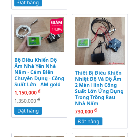
Đặt hàng
14.8%
Bộ Điều Khiển Độ
Ẩm Nhà Yến Nhà
Nấm - Cảm Biến
Thiết Bị Điều Khiển
Chuyên Dụng - Công
Nhiệt Độ Và Độ Ẩm
Suất Lớn - AM-gold
2 Màn Hình Công
Suất Lớn Ứng Dụng
đ
1,150,000
Trong Trồng Rau
đ
1,350,000
Nhà Nấm
đ
Đặt hàng
730,000
Đặt hàng