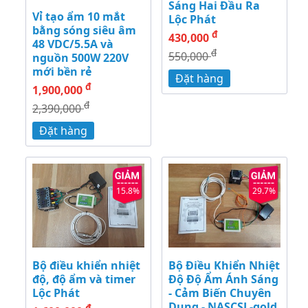
Sáng Hai Đầu Ra
Vỉ tạo ẩm 10 mắt
Lộc Phát
bằng sóng siêu âm
đ
430,000
48 VDC/5.5A và
đ
550,000
nguồn 500W 220V
mới bền rẻ
Đặt hàng
đ
1,900,000
đ
2,390,000
Đặt hàng
15.8%
29.7%
Bộ điều khiển nhiệt
Bộ Điều Khiển Nhiệt
độ, độ ẩm và timer
Độ Độ Ẩm Ánh Sáng
Lộc Phát
- Cảm Biến Chuyên
Dụng - NASCSL-gold
đ