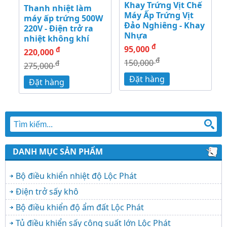
Khay Trứng Vịt Chế
Thanh nhiệt làm
Máy Ấp Trứng Vịt
máy ấp trứng 500W
Đảo Nghiêng - Khay
220V - Điện trở ra
Nhựa
nhiệt không khí
đ
95,000
đ
220,000
đ
150,000
đ
275,000
Đặt hàng
Đặt hàng
DANH MỤC SẢN PHẨM
Bộ điều khiển nhiệt độ Lộc Phát
Điện trở sấy khô
Bộ điều khiển độ ẩm đất Lộc Phát
Tủ điều khiển sấy công suất lớn Lộc Phát