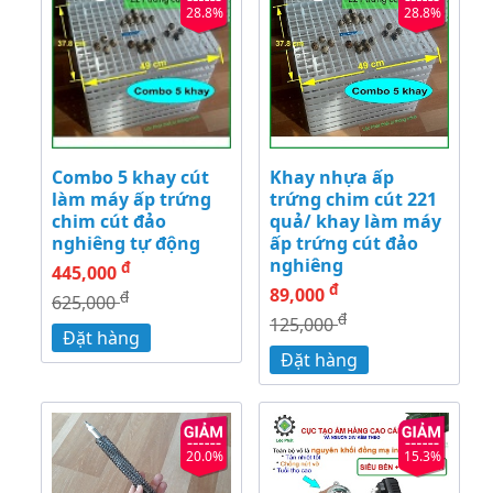
28.8%
28.8%
Combo 5 khay cút
Khay nhựa ấp
làm máy ấp trứng
trứng chim cút 221
chim cút đảo
quả/ khay làm máy
nghiêng tự động
ấp trứng cút đảo
nghiêng
đ
445,000
đ
89,000
đ
625,000
đ
125,000
Đặt hàng
Đặt hàng
20.0%
15.3%