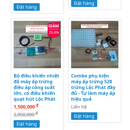
Đặt hàng
Đặt hàng
26.8%
Bộ điều khiển nhiệt
Combo phụ kiện
độ máy ấp trứng
máy ấp trứng 528
điều áp công suất
trứng Lộc Phát đầy
lớn, có điều khiển
đủ - Tự làm máy ấp
quạt hút Lộc Phát
hiệu quả
đ
1,500,000
Liên hệ
đ
2,050,000
Đặt hàng
Đặt hàng