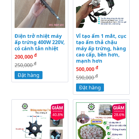
Điện trở nhiệt máy
Vỉ tạo ẩm 1 mắt, cục
ấp trứng 400W 220V,
tạo ẩm thả chậu
có cánh tản nhiệt
máy ấp trứng, hàng
cao cấp, bền hơn,
đ
200,000
mạnh hơn
đ
250,000
đ
500,000
Đặt hàng
đ
590,000
Đặt hàng
40.8%
28.6%