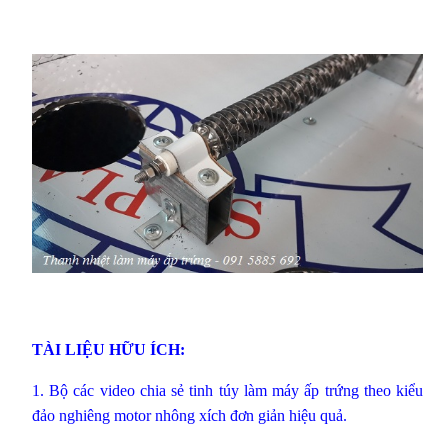
TÀI LIỆU HỮU ÍCH:
1.
Bộ các video chia sẻ tinh túy làm máy ấp trứng theo kiểu
đảo nghiêng motor nhông xích đơn giản hiệu quả.