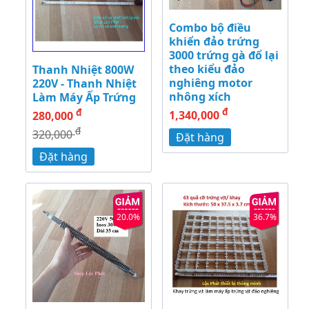
Combo bộ điều
khiển đảo trứng
3000 trứng gà đổ lại
theo kiểu đảo
Thanh Nhiệt 800W
nghiêng motor
220V - Thanh Nhiệt
nhông xích
Làm Máy Ấp Trứng
đ
đ
1,340,000
280,000
đ
320,000
Đặt hàng
Đặt hàng
20.0%
36.7%