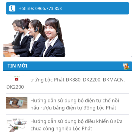
Hotline: 0966.773.858
Trứng Giả Lộc Phát Có Nước - Giải Pháp Ấp
Hiệu Quả Cho Gà, Vịt, Bồ Câu
Video hướng dẫn cài đặt bộ điều khiển ấp
trứng Lộc Phát ĐK880, DK2200, ĐKMACN,
TIN MỚI
ĐK2200
Hướng dẫn sử dụng bộ điện tự chế nồi
nấu rượu bằng điện tự động Lộc Phát
Hướng dẫn sử dụng bộ điều khiển ủ sữa
chua công nghiệp Lộc Phát
Hướng dẫn sử dụng bộ điều khiển độ ẩm
gold, nhiệt độ và ánh sáng tự động Lộc