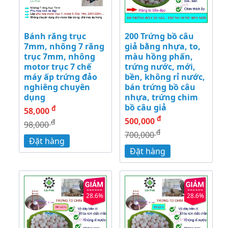
Bánh răng trục
200 Trứng bồ câu
7mm, nhông 7 răng
giả bằng nhựa, to,
trục 7mm, nhông
màu hồng phấn,
motor trục 7 chế
trứng nước, mới,
máy ấp trứng đảo
bền, không rỉ nước,
nghiêng chuyên
bán trứng bồ câu
dụng
nhựa, trứng chim
bồ câu giả
đ
58,000
đ
500,000
đ
98,000
đ
700,000
Đặt hàng
Đặt hàng
28.6%
28.6%