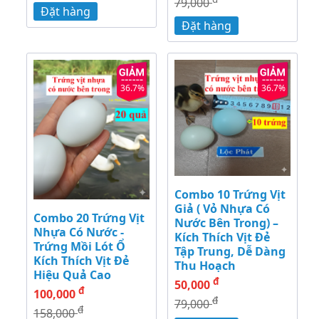
79,000
Đặt hàng
Đặt hàng
36.7%
36.7%
Combo 10 Trứng Vịt
Giả ( Vỏ Nhựa Có
Combo 20 Trứng Vịt
Nước Bên Trong) –
Nhựa Có Nước -
Kích Thích Vịt Đẻ
Trứng Mồi Lót Ổ
Tập Trung, Dễ Dàng
Kích Thích Vịt Đẻ
Thu Hoạch
Hiệu Quả Cao
đ
50,000
đ
100,000
đ
79,000
đ
158,000