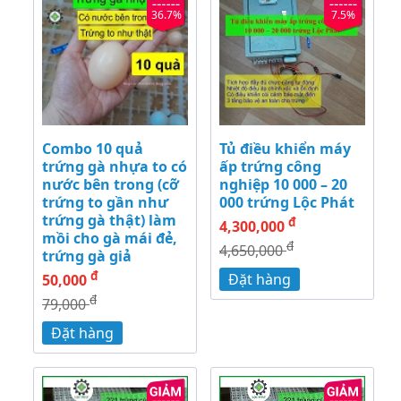
36.7%
7.5%
Combo 10 quả
Tủ điều khiển máy
trứng gà nhựa to có
ấp trứng công
nước bên trong (cỡ
nghiệp 10 000 – 20
trứng to gần như
000 trứng Lộc Phát
trứng gà thật) làm
đ
4,300,000
mồi cho gà mái đẻ,
đ
4,650,000
trứng gà giả
đ
Đặt hàng
50,000
đ
79,000
Đặt hàng