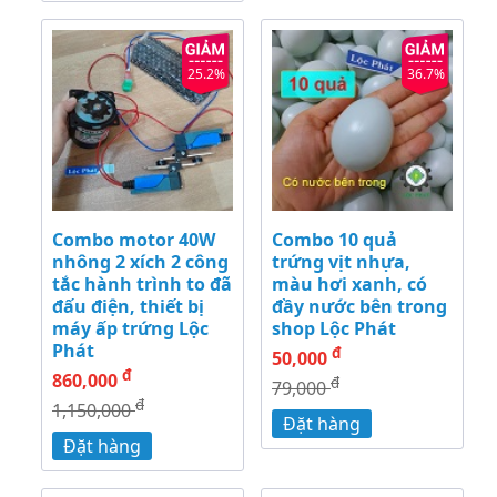
25.2%
36.7%
Combo motor 40W
Combo 10 quả
nhông 2 xích 2 công
trứng vịt nhựa,
tắc hành trình to đã
màu hơi xanh, có
đấu điện, thiết bị
đầy nước bên trong
máy ấp trứng Lộc
shop Lộc Phát
Phát
đ
50,000
đ
860,000
đ
79,000
đ
1,150,000
Đặt hàng
Đặt hàng