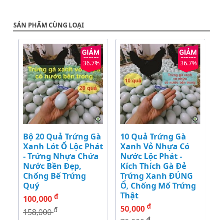
SẢN PHẨM CÙNG LOẠI
36.7%
36.7%
Bộ 20 Quả Trứng Gà
10 Quả Trứng Gà
Xanh Lót Ổ Lộc Phát
Xanh Vỏ Nhựa Có
- Trứng Nhựa Chứa
Nước Lộc Phát -
Nước Bền Đẹp,
Kích Thích Gà Đẻ
Chống Bể Trứng
Trứng Xanh ĐÚNG
Quý
Ổ, Chống Mổ Trứng
Thật
đ
100,000
đ
50,000
đ
158,000
đ