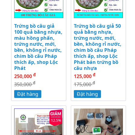
Trứng bồ câu giả
Trứng bồ câu giả 50
100 quả bằng nhựa,
quả bằng nhựa,
màu hồng phấn,
trứng nước, mới,
trứng nước, mới,
bền, không rỉ nước,
bền, không rỉ nước,
chim bồ câu Pháp
chim bồ câu Pháp
thích ấp, shop Lộc
thích ấp, shop Lộc
Phát bán trứng bồ
Phát
câu nhựa
đ
đ
250,000
125,000
đ
đ
350,000
175,000
Đặt hàng
Đặt hàng
12.5%