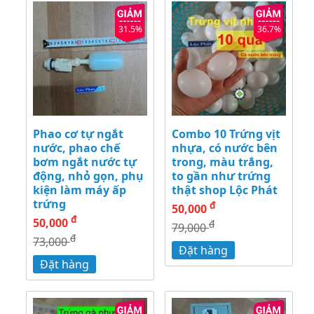
31.5%
36.7%
Phao cơ tự ngắt
Combo 10 Trứng vịt
nước, phao chế
nhựa, có nước bên
bơm ngắt nước tự
trong, màu trắng,
động, nhỏ gọn, phụ
to gần như trứng
kiện làm máy ấp
thật shop Lộc Phát
trứng
đ
50,000
đ
50,000
đ
79,000
đ
73,000
Đặt hàng
Đặt hàng