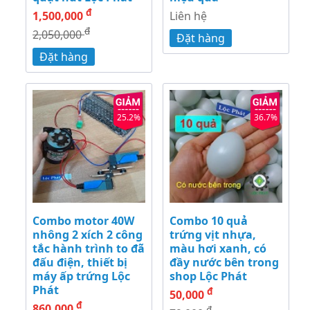
đ
1,500,000
Liên hệ
đ
2,050,000
Đặt hàng
Đặt hàng
25.2%
36.7%
Combo motor 40W
Combo 10 quả
nhông 2 xích 2 công
trứng vịt nhựa,
tắc hành trình to đã
màu hơi xanh, có
đấu điện, thiết bị
đầy nước bên trong
máy ấp trứng Lộc
shop Lộc Phát
Phát
đ
50,000
đ
860,000
đ