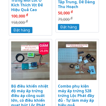
Trứng Mồi Lót Ổ
Tập Trung, Dễ Dàng
Kích Thích Vịt Đẻ
Thu Hoạch
Hiệu Quả Cao
đ
50,000
đ
100,000
đ
79,000
đ
158,000
Đặt hàng
Đặt hàng
26.8%
Bộ điều khiển nhiệt
Combo phụ kiện
độ máy ấp trứng
máy ấp trứng 528
điều áp công suất
trứng Lộc Phát đầy
lớn, có điều khiển
đủ - Tự làm máy ấp
quạt hút Lộc Phát
hiệu quả