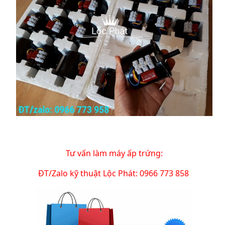
Tư vấn làm máy ấp trứng:
ĐT/Zalo kỹ thuật Lộc Phát: 0966 773 858