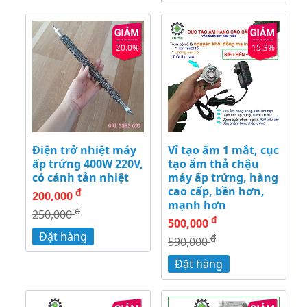
20.0%
15.3%
Điện trở nhiệt máy
Vỉ tạo ẩm 1 mắt, cục
ấp trứng 400W 220V,
tạo ẩm thả chậu
có cánh tản nhiệt
máy ấp trứng, hàng
cao cấp, bền hơn,
đ
200,000
mạnh hơn
đ
250,000
đ
500,000
Đặt hàng
đ
590,000
Đặt hàng