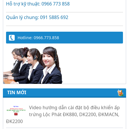
Hỗ trợ kỹ thuật: 0966 773 858
Quản lý chung: 091 5885 692
Hotline: 0966.773.858
Trứng Giả Lộc Phát Có Nước - Giải Pháp Ấp
Hiệu Quả Cho Gà, Vịt, Bồ Câu
TIN MỚI
Video hướng dẫn cài đặt bộ điều khiển ấp
trứng Lộc Phát ĐK880, DK2200, ĐKMACN,
ĐK2200
Hướng dẫn sử dụng bộ điện tự chế nồi
nấu rượu bằng điện tự động Lộc Phát