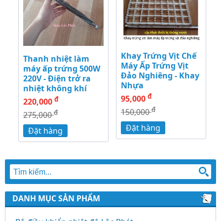
Khay Trứng Vịt Chế
Thanh nhiệt làm
Máy Ấp Trứng Vịt
máy ấp trứng 500W
Đảo Nghiêng - Khay
220V - Điện trở ra
Nhựa
nhiệt không khí
đ
95,000
đ
220,000
đ
150,000
đ
275,000
Đặt hàng
Đặt hàng
DANH MỤC SẢN PHẨM