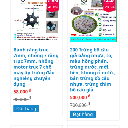
40.8%
28.6%
Bánh răng trục
200 Trứng bồ câu
7mm, nhông 7 răng
giả bằng nhựa, to,
trục 7mm, nhông
màu hồng phấn,
motor trục 7 chế
trứng nước, mới,
máy ấp trứng đảo
bền, không rỉ nước,
nghiêng chuyên
bán trứng bồ câu
dụng
nhựa, trứng chim
bồ câu giả
đ
58,000
đ
500,000
đ
98,000
đ
700,000
Đặt hàng
Đặt hàng