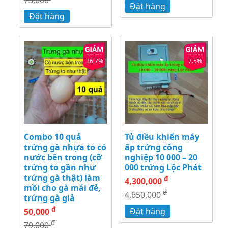
73,000
Đặt hàng
Đặt hàng
36.7%
7.5%
Combo 10 quả
Tủ điều khiển máy
trứng gà nhựa to có
ấp trứng công
nước bên trong (cỡ
nghiệp 10 000 – 20
trứng to gần như
000 trứng Lộc Phát
trứng gà thật) làm
đ
4,300,000
mồi cho gà mái đẻ,
đ
4,650,000
trứng gà giả
đ
Đặt hàng
50,000
đ
79,000