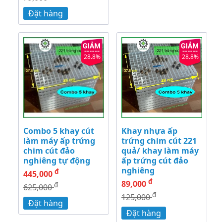
Đặt hàng
28.8%
28.8%
Combo 5 khay cút
Khay nhựa ấp
làm máy ấp trứng
trứng chim cút 221
chim cút đảo
quả/ khay làm máy
nghiêng tự động
ấp trứng cút đảo
nghiêng
đ
445,000
đ
89,000
đ
625,000
đ
125,000
Đặt hàng
Đặt hàng