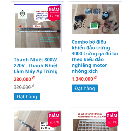
12.5%
Combo bộ điều
khiển đảo trứng
3000 trứng gà đổ lại
theo kiểu đảo
Thanh Nhiệt 800W
nghiêng motor
220V - Thanh Nhiệt
nhông xích
Làm Máy Ấp Trứng
đ
đ
1,340,000
280,000
đ
320,000
Đặt hàng
Đặt hàng
20.0%
36.7%