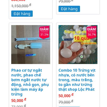
79,000
đ
1,150,000
Đặt hàng
Đặt hàng
31.5%
36.7%
Phao cơ tự ngắt
Combo 10 Trứng vịt
nước, phao chế
nhựa, có nước bên
bơm ngắt nước tự
trong, màu trắng,
động, nhỏ gọn, phụ
to gần như trứng
kiện làm máy ấp
thật shop Lộc Phát
trứng
đ
50,000
đ
50,000
đ
79,000
đ