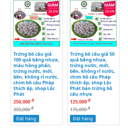
28.6%
28.6%
Trứng bồ câu giả
Trứng bồ câu giả 50
100 quả bằng nhựa,
quả bằng nhựa,
màu hồng phấn,
trứng nước, mới,
trứng nước, mới,
bền, không rỉ nước,
bền, không rỉ nước,
chim bồ câu Pháp
chim bồ câu Pháp
thích ấp, shop Lộc
thích ấp, shop Lộc
Phát bán trứng bồ
Phát
câu nhựa
đ
đ
250,000
125,000
đ
đ
350,000
175,000
Đặt hàng
Đặt hàng