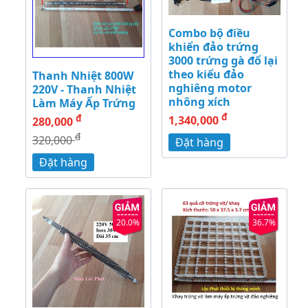
Combo bộ điều
khiển đảo trứng
3000 trứng gà đổ lại
theo kiểu đảo
Thanh Nhiệt 800W
nghiêng motor
220V - Thanh Nhiệt
nhông xích
Làm Máy Ấp Trứng
đ
đ
1,340,000
280,000
đ
320,000
Đặt hàng
Đặt hàng
20.0%
36.7%