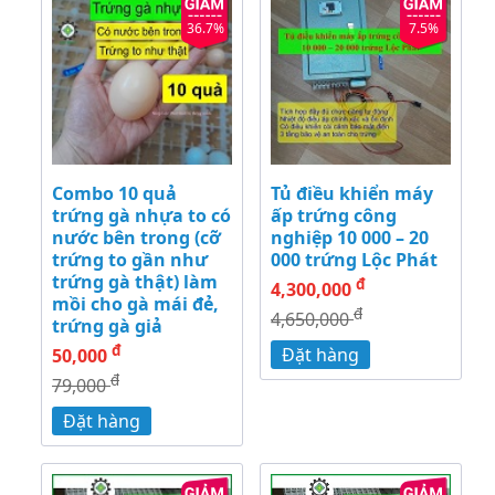
36.7%
7.5%
Combo 10 quả
Tủ điều khiển máy
trứng gà nhựa to có
ấp trứng công
nước bên trong (cỡ
nghiệp 10 000 – 20
trứng to gần như
000 trứng Lộc Phát
trứng gà thật) làm
đ
4,300,000
mồi cho gà mái đẻ,
đ
4,650,000
trứng gà giả
đ
Đặt hàng
50,000
đ
79,000
Đặt hàng