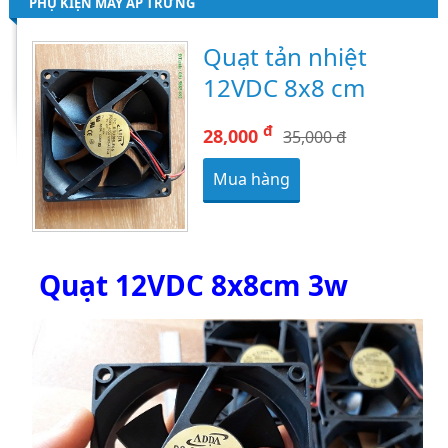
PHỤ KIỆN MÁY ẤP TRỨNG
Quạt tản nhiệt
12VDC 8x8 cm
đ
28,000
35,000 đ
Mua hàng
Quạt 12VDC 8x8cm 3w