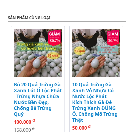
SẢN PHẨM CÙNG LOẠI
36.7%
36.7%
Bộ 20 Quả Trứng Gà
10 Quả Trứng Gà
Xanh Lót Ổ Lộc Phát
Xanh Vỏ Nhựa Có
- Trứng Nhựa Chứa
Nước Lộc Phát -
Nước Bền Đẹp,
Kích Thích Gà Đẻ
Chống Bể Trứng
Trứng Xanh ĐÚNG
Quý
Ổ, Chống Mổ Trứng
Thật
đ
100,000
đ
50,000
đ
158,000