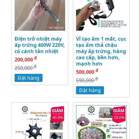
Điện trở nhiệt máy
Vỉ tạo ẩm 1 mắt, cục
ấp trứng 400W 220V,
tạo ẩm thả chậu
có cánh tản nhiệt
máy ấp trứng, hàng
cao cấp, bền hơn,
đ
200,000
mạnh hơn
đ
250,000
đ
500,000
Đặt hàng
đ
590,000
Đặt hàng
40.8%
28.6%