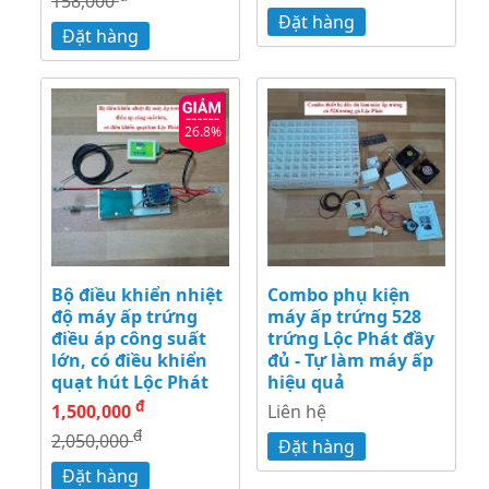
158,000
Đặt hàng
Đặt hàng
26.8%
Bộ điều khiển nhiệt
Combo phụ kiện
độ máy ấp trứng
máy ấp trứng 528
điều áp công suất
trứng Lộc Phát đầy
lớn, có điều khiển
đủ - Tự làm máy ấp
quạt hút Lộc Phát
hiệu quả
đ
1,500,000
Liên hệ
đ
2,050,000
Đặt hàng
Đặt hàng