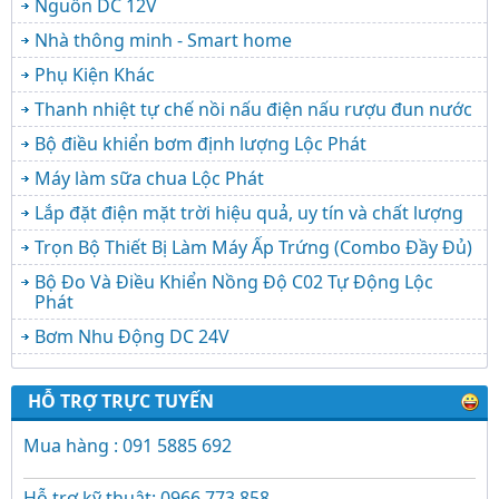
Nguồn DC 12V
Nhà thông minh - Smart home
Phụ Kiện Khác
Thanh nhiệt tự chế nồi nấu điện nấu rượu đun nước
Bộ điều khiển bơm định lượng Lộc Phát
Máy làm sữa chua Lộc Phát
Lắp đặt điện mặt trời hiệu quả, uy tín và chất lượng
Trọn Bộ Thiết Bị Làm Máy Ấp Trứng (Combo Đầy Đủ)
Bộ Đo Và Điều Khiển Nồng Độ C02 Tự Động Lộc
Phát
Bơm Nhu Động DC 24V
HỖ TRỢ TRỰC TUYẾN
Mua hàng : 091 5885 692
Hỗ trợ kỹ thuật: 0966 773 858