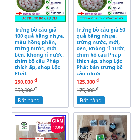
Trứng bồ câu giả
Trứng bồ câu giả 50
100 quả bằng nhựa,
quả bằng nhựa,
màu hồng phấn,
trứng nước, mới,
trứng nước, mới,
bền, không rỉ nước,
bền, không rỉ nước,
chim bồ câu Pháp
chim bồ câu Pháp
thích ấp, shop Lộc
thích ấp, shop Lộc
Phát bán trứng bồ
Phát
câu nhựa
đ
đ
250,000
125,000
đ
đ
350,000
175,000
Đặt hàng
Đặt hàng
12.5%