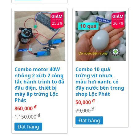
25.2%
36.7%
Combo motor 40W
Combo 10 quả
nhông 2 xích 2 công
trứng vịt nhựa,
tắc hành trình to đã
màu hơi xanh, có
đấu điện, thiết bị
đầy nước bên trong
máy ấp trứng Lộc
shop Lộc Phát
Phát
đ
50,000
đ
860,000
đ
79,000
đ
1,150,000
Đặt hàng
Đặt hàng