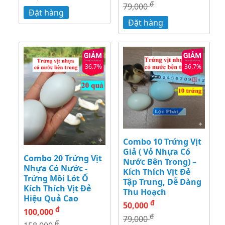
đ
79,000
Đặt hàng
Đặt hàng
36.7%
36.7%
Combo 10 Trứng Vịt
Giả ( Vỏ Nhựa Có
Combo 20 Trứng Vịt
Nước Bên Trong) –
Nhựa Có Nước -
Kích Thích Vịt Đẻ
Trứng Mồi Lót Ổ
Tập Trung, Dễ Dàng
Kích Thích Vịt Đẻ
Thu Hoạch
Hiệu Quả Cao
đ
50,000
đ
100,000
đ
79,000
đ