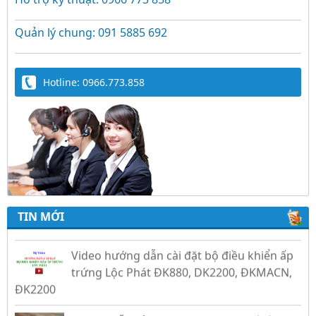
Quản lý chung: 091 5885 692
Hotline: 0966.773.858
Trứng Giả Lộc Phát Có Nước - Giải Pháp Ấp
Hiệu Quả Cho Gà, Vịt, Bồ Câu
TIN MỚI
Video hướng dẫn cài đặt bộ điều khiển ấp
trứng Lộc Phát ĐK880, DK2200, ĐKMACN,
ĐK2200
Hướng dẫn sử dụng bộ điện tự chế nồi
nấu rượu bằng điện tự động Lộc Phát