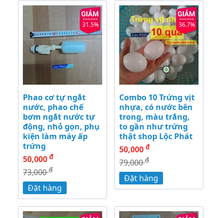
31.5%
36.7%
Phao cơ tự ngắt
Combo 10 Trứng vịt
nước, phao chế
nhựa, có nước bên
bơm ngắt nước tự
trong, màu trắng,
động, nhỏ gọn, phụ
to gần như trứng
kiện làm máy ấp
thật shop Lộc Phát
trứng
đ
50,000
đ
50,000
đ
79,000
đ
73,000
Đặt hàng
Đặt hàng