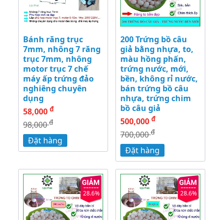
Bánh răng trục
200 Trứng bồ câu
7mm, nhông 7 răng
giả bằng nhựa, to,
trục 7mm, nhông
màu hồng phấn,
motor trục 7 chế
trứng nước, mới,
máy ấp trứng đảo
bền, không rỉ nước,
nghiêng chuyên
bán trứng bồ câu
dụng
nhựa, trứng chim
bồ câu giả
đ
58,000
đ
500,000
đ
98,000
đ
700,000
Đặt hàng
Đặt hàng
28.6%
28.6%