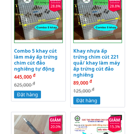
28.8%
28.8%
Combo 5 khay cút
Khay nhựa ấp
làm máy ấp trứng
trứng chim cút 221
chim cút đảo
quả/ khay làm máy
nghiêng tự động
ấp trứng cút đảo
nghiêng
đ
445,000
đ
89,000
đ
625,000
đ
125,000
Đặt hàng
Đặt hàng
20.0%
15.3%