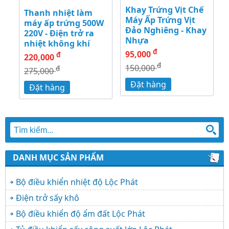
Khay Trứng Vịt Chế
Thanh nhiệt làm
Máy Ấp Trứng Vịt
máy ấp trứng 500W
Đảo Nghiêng - Khay
220V - Điện trở ra
Nhựa
nhiệt không khí
đ
95,000
đ
220,000
đ
150,000
đ
275,000
Đặt hàng
Đặt hàng
DANH MỤC SẢN PHẨM
Bộ điều khiển nhiệt độ Lộc Phát
Điện trở sấy khô
Bộ điều khiển độ ẩm đất Lộc Phát