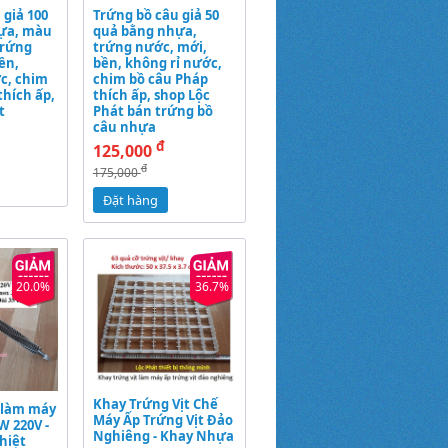
 giả 100
Trứng bồ câu giả 50
ựa, màu
quả bằng nhựa,
trứng
trứng nước, mới,
ền,
bền, không rỉ nước,
c, chim
chim bồ câu Pháp
thích ấp,
thích ấp, shop Lộc
t
Phát bán trứng bồ
câu nhựa
đ
125,000
đ
175,000
Đặt hàng
20.0%
36.7%
Khay Trứng Vịt Chế
 làm máy
Máy Ấp Trứng Vịt Đảo
W 220V -
Nghiêng - Khay Nhựa
hiệt