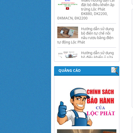
ĐKMACN, ĐK2200
Hướng dẫn sử dụng
bộ điện tự chế nồi
nấu rượu bằng điện
tự động Lộc Phát
Hướng dẫn sử dụng
bộ điều khiển ủ sữa
chua công nghiệp
Lộc Phát
Hướng dẫn sử dụng
bộ điều khiển độ ẩm
QUẢNG CÁO
gold, nhiệt độ và ánh
sáng tự động Lộc
Phát