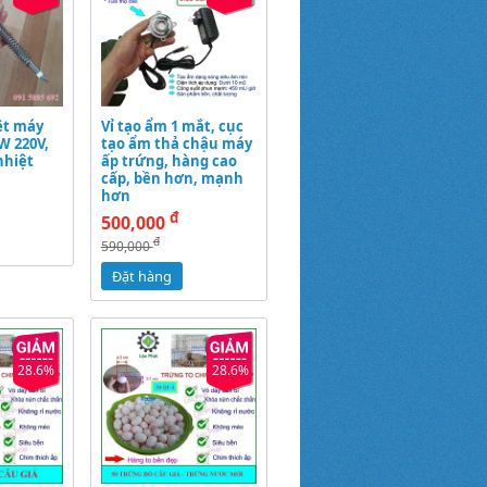
ệt máy
Vỉ tạo ẩm 1 mắt, cục
W 220V,
tạo ẩm thả chậu máy
nhiệt
ấp trứng, hàng cao
cấp, bền hơn, mạnh
hơn
đ
500,000
đ
590,000
Đặt hàng
28.6%
28.6%