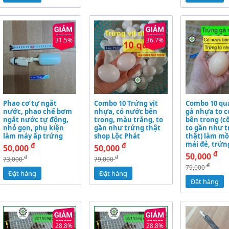
31.5%
36.7%
Phao cơ tự ngắt
Combo 10 Trứng vịt
Combo 10 qu
nước, phao chế bơm
nhựa, có nước bên
gà nhựa to c
ngắt nước tự động,
trong, màu trắng, to
bên trong (c
nhỏ gọn, phụ kiện
gần như trứng thật
to gần như t
làm máy ấp trứng
shop Lộc Phát
thật) làm mồ
mái đẻ, trứn
đ
đ
50,000
50,000
đ
50,000
đ
đ
73,000
79,000
đ
79,000
Đặt hàng
Đặt hàng
Đặt hàng
28.8%
28.8%