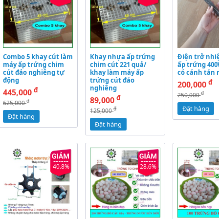
Combo 5 khay cút làm
Khay nhựa ấp trứng
Điện trở nhi
máy ấp trứng chim
chim cút 221 quả/
ấp trứng 400
cút đảo nghiêng tự
khay làm máy ấp
có cánh tản 
động
trứng cút đảo
đ
200,000
nghiêng
đ
445,000
đ
250,000
đ
89,000
đ
625,000
Đặt hàng
đ
125,000
Đặt hàng
Đặt hàng
40.8%
28.6%