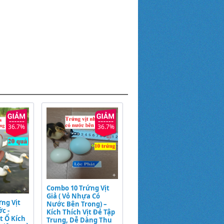
36.7%
36.7%
Combo 10 Trứng Vịt
Giả ( Vỏ Nhựa Có
ng Vịt
Nước Bên Trong) –
c -
Kích Thích Vịt Đẻ Tập
t Ổ Kích
Trung, Dễ Dàng Thu