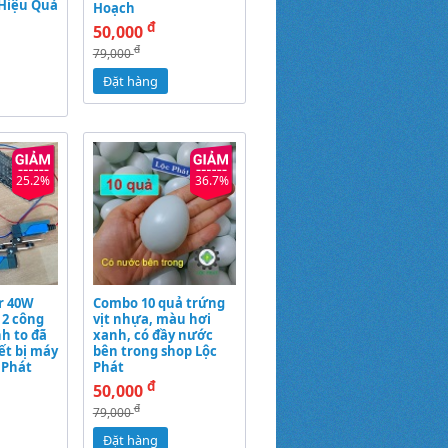
 Hiệu Quả
Hoạch
đ
50,000
đ
79,000
Đặt hàng
25.2%
36.7%
r 40W
Combo 10 quả trứng
 2 công
vịt nhựa, màu hơi
nh to đã
xanh, có đầy nước
ết bị máy
bên trong shop Lộc
 Phát
Phát
đ
50,000
đ
79,000
Đặt hàng