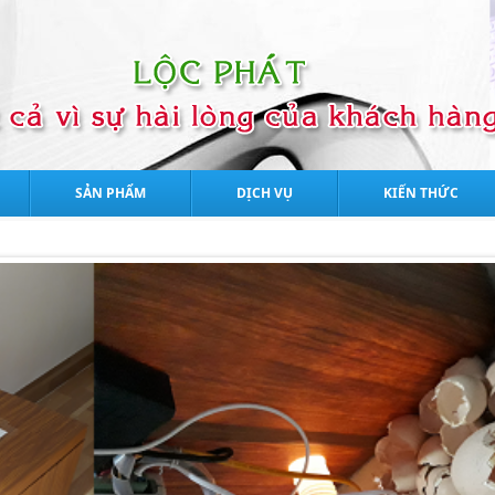
SẢN PHẨM
DỊCH VỤ
KIẾN THỨC