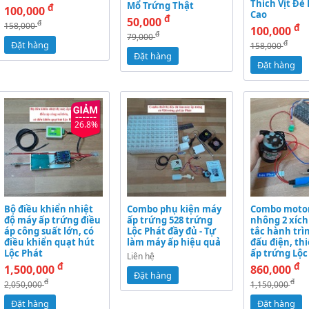
Thích Vịt Đẻ
Mổ Trứng Thật
đ
100,000
Cao
đ
50,000
đ
158,000
đ
100,000
đ
79,000
đ
Đặt hàng
158,000
Đặt hàng
Đặt hàng
26.8%
Bộ điều khiển nhiệt
Combo phụ kiện máy
Combo moto
độ máy ấp trứng điều
ấp trứng 528 trứng
nhông 2 xích
áp công suất lớn, có
Lộc Phát đầy đủ - Tự
tắc hành trì
điều khiển quạt hút
làm máy ấp hiệu quả
đấu điện, thi
Lộc Phát
ấp trứng Lộc
Liên hệ
đ
đ
1,500,000
860,000
Đặt hàng
đ
đ
2,050,000
1,150,000
Đặt hàng
Đặt hàng