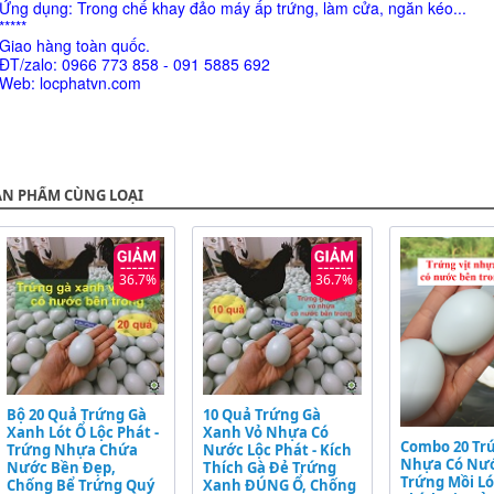
Ứng dụng: Trong chế khay đảo máy ấp trứng, làm cửa, ngăn kéo...
*****
Giao hàng toàn quốc.
ĐT/zalo: 0966 773 858 - 091 5885 692
Web: locphatvn.com
ẢN PHẨM CÙNG LOẠI
36.7%
36.7%
Bộ 20 Quả Trứng Gà
10 Quả Trứng Gà
Xanh Lót Ổ Lộc Phát -
Xanh Vỏ Nhựa Có
Combo 20 Trứ
Trứng Nhựa Chứa
Nước Lộc Phát - Kích
Nhựa Có Nướ
Nước Bền Đẹp,
Thích Gà Đẻ Trứng
Trứng Mồi Ló
Chống Bể Trứng Quý
Xanh ĐÚNG Ổ, Chống