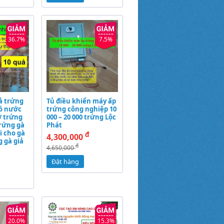
36.7%
7.5%
ả trứng
Tủ điều khiển máy ấp
ó nước
trứng công nghiệp 10
ỡ trứng
000 – 20 000 trứng Lộc
rứng gà
Phát
i cho gà
đ
4,300,000
g gà giả
đ
4,650,000
Đặt hàng
20.0%
15.3%