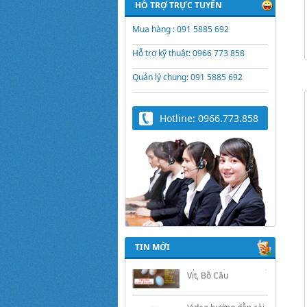
HỖ TRỢ TRỰC TUYẾN
Mua hàng : 091 5885 692
Hỗ trợ kỹ thuật: 0966 773 858
Quản lý chung: 091 5885 692
Hotline: 0966.773.858
Trứng Giả Lộc Phát
Có Nước - Giải Pháp
Ấp Hiệu Quả Cho Gà,
Vịt, Bồ Câu
TIN MỚI
Video hướng dẫn cài
đặt bộ điều khiển ấp
trứng Lộc Phát
ĐK880, DK2200,