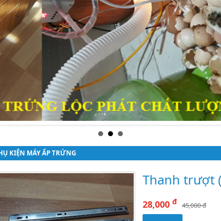
HỤ KIỆN MÁY ẤP TRỨNG
Thanh trượt 
đ
28,000
45,000 đ