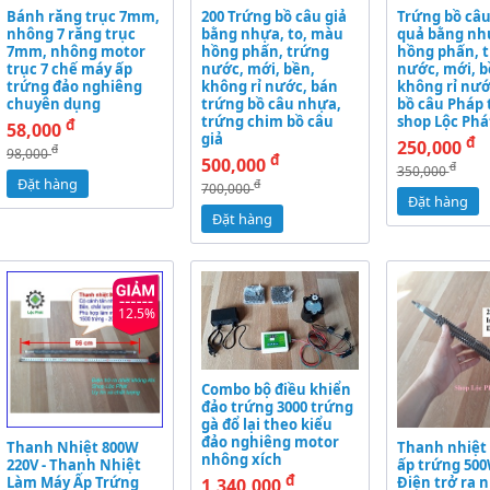
Bánh răng trục 7mm,
200 Trứng bồ câu giả
Trứng bồ câu
nhông 7 răng trục
bằng nhựa, to, màu
quả bằng nh
7mm, nhông motor
hồng phấn, trứng
hồng phấn, 
trục 7 chế máy ấp
nước, mới, bền,
nước, mới, b
trứng đảo nghiêng
không rỉ nước, bán
không rỉ nướ
chuyên dụng
trứng bồ câu nhựa,
bồ câu Pháp 
trứng chim bồ câu
shop Lộc Phá
đ
58,000
giả
đ
250,000
đ
98,000
đ
500,000
đ
350,000
Đặt hàng
đ
700,000
Đặt hàng
Đặt hàng
12.5%
Combo bộ điều khiển
đảo trứng 3000 trứng
gà đổ lại theo kiểu
đảo nghiêng motor
Thanh Nhiệt 800W
Thanh nhiệt
nhông xích
220V - Thanh Nhiệt
ấp trứng 500
đ
Làm Máy Ấp Trứng
Điện trở ra n
1,340,000