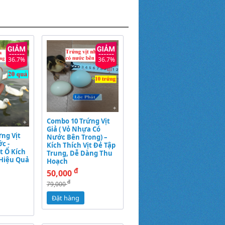
36.7%
36.7%
Combo 10 Trứng Vịt
Giả ( Vỏ Nhựa Có
ng Vịt
Nước Bên Trong) –
c -
Kích Thích Vịt Đẻ Tập
t Ổ Kích
Trung, Dễ Dàng Thu
 Hiệu Quả
Hoạch
đ
50,000
đ
79,000
Đặt hàng