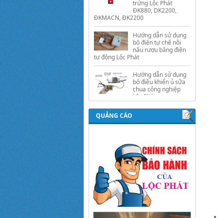
Hướng dẫn sử dụng
bộ điện tự chế nồi
nấu rượu bằng điện
tự động Lộc Phát
Hướng dẫn sử dụng
bộ điều khiển ủ sữa
chua công nghiệp
Lộc Phát
Hướng dẫn sử dụng
bộ điều khiển độ ẩm
gold, nhiệt độ và ánh
sáng tự động Lộc
Phát
QUẢNG CÁO