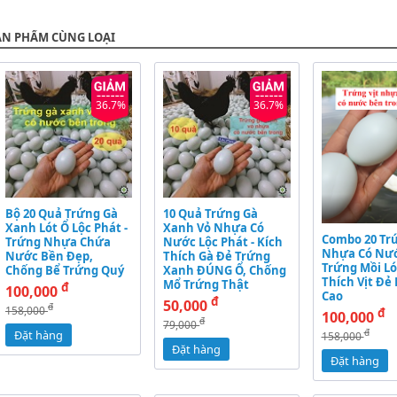
ẢN PHẨM CÙNG LOẠI
36.7%
36.7%
Bộ 20 Quả Trứng Gà
10 Quả Trứng Gà
Xanh Lót Ổ Lộc Phát -
Xanh Vỏ Nhựa Có
Combo 20 Trứ
Trứng Nhựa Chứa
Nước Lộc Phát - Kích
Nhựa Có Nướ
Nước Bền Đẹp,
Thích Gà Đẻ Trứng
Trứng Mồi Ló
Chống Bể Trứng Quý
Xanh ĐÚNG Ổ, Chống
Thích Vịt Đẻ
Mổ Trứng Thật
đ
100,000
Cao
đ
50,000
đ
158,000
đ
100,000
đ
79,000
đ
Đặt hàng
158,000
Đặt hàng
Đặt hàng