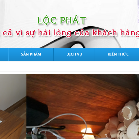
SẢN PHẨM
DỊCH VỤ
KIẾN THỨC