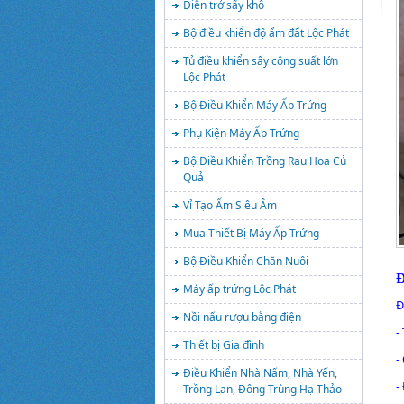
Điện trở sấy khô
Bộ điều khiển độ ẩm đất Lộc Phát
Tủ điều khiển sấy công suất lớn
Lộc Phát
Bộ Điều Khiển Máy Ấp Trứng
Phụ Kiện Máy Ấp Trứng
Bộ Điều Khiển Trồng Rau Hoa Củ
Quả
Vỉ Tạo Ẩm Siêu Âm
Mua Thiết Bị Máy Ấp Trứng
Bộ Điều Khiển Chăn Nuôi
Đ
Máy ấp trứng Lộc Phát
Đ
Nồi nấu rượu bằng điện
-
Thiết bị Gia đình
-
Điều Khiển Nhà Nấm, Nhà Yến,
-
Trồng Lan, Đông Trùng Hạ Thảo