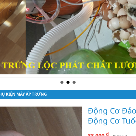
HỤ KIỆN MÁY ẤP TRỨNG
Động Cơ Đảo 
Động Cơ Tuố
đ
33,000