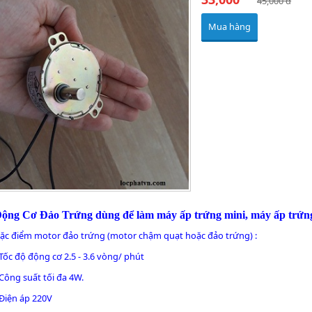
45,000 đ
Mua hàng
ộng Cơ Đảo Trứng dùng để làm máy ấp trứng mini, máy ấp trứng 
ặc điểm motor đảo trứng (motor chậm quạt hoặc đảo trứng) :
 Tốc độ động cơ 2.5 - 3.6 vòng/ phút
 Công suất tối đa 4W.
 Điện áp 220V