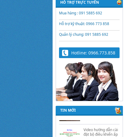
HỖ TRỢ TRỰC TUYẾN
Mua hàng : 091 5885 692
Hỗ trợ kỹ thuật: 0966 773 858
Quản lý chung: 091 5885 692
Hotline: 0966.773.858
Trứng Giả Lộc Phát
Có Nước - Giải Pháp
Ấp Hiệu Quả Cho Gà,
Vịt, Bồ Câu
Video hướng dẫn cài
TIN MỚI
đặt bộ điều khiển ấp
trứng Lộc Phát
ĐK880, DK2200,
ĐKMACN, ĐK2200