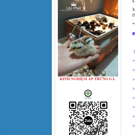
L
M
t
*
B
>
>
>
>
>