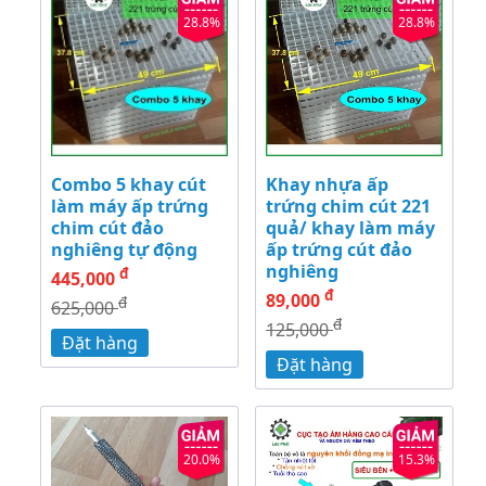
28.8%
28.8%
Combo 5 khay cút
Khay nhựa ấp
làm máy ấp trứng
trứng chim cút 221
chim cút đảo
quả/ khay làm máy
nghiêng tự động
ấp trứng cút đảo
nghiêng
đ
445,000
đ
89,000
đ
625,000
đ
125,000
Đặt hàng
Đặt hàng
20.0%
15.3%