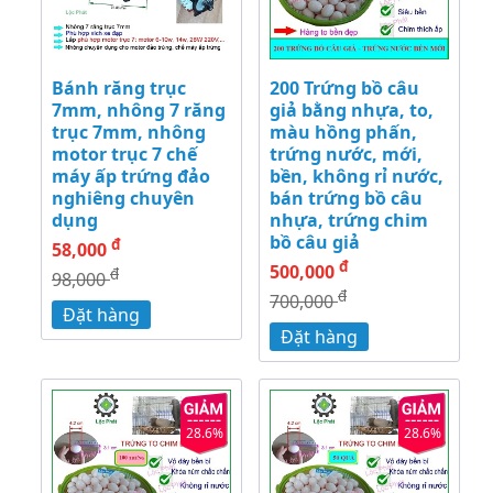
Bánh răng trục
200 Trứng bồ câu
7mm, nhông 7 răng
giả bằng nhựa, to,
trục 7mm, nhông
màu hồng phấn,
motor trục 7 chế
trứng nước, mới,
máy ấp trứng đảo
bền, không rỉ nước,
nghiêng chuyên
bán trứng bồ câu
dụng
nhựa, trứng chim
bồ câu giả
đ
58,000
đ
500,000
đ
98,000
đ
700,000
Đặt hàng
Đặt hàng
28.6%
28.6%