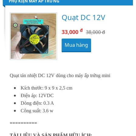
PHỤ KIỆN MÁY ẤP TRỨNG
Quạt DC 12V
đ
33,000
38,000 đ
Mua hàng
Quạt tản nhiệt DC 12V
dùng cho
máy ấp trứng mini
Kích thước: 9 x 9 x 2,5 cm
Điện áp: 12VDC
Dòng điện: 0.3 A
Công suất: 3.6 w
==========
TÀI LIỆU VÀ SẢN PHẨM HỮU ÍCH: