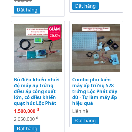
158,000
Đặt hàng
Đặt hàng
26.8%
Bộ điều khiển nhiệt
Combo phụ kiện
độ máy ấp trứng
máy ấp trứng 528
điều áp công suất
trứng Lộc Phát đầy
lớn, có điều khiển
đủ - Tự làm máy ấp
quạt hút Lộc Phát
hiệu quả
đ
1,500,000
Liên hệ
đ
2,050,000
Đặt hàng
Đặt hàng