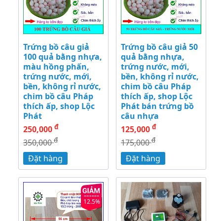
Trứng bồ câu giả
Trứng bồ câu giả 50
100 quả bằng nhựa,
quả bằng nhựa,
màu hồng phấn,
trứng nước, mới,
trứng nước, mới,
bền, không rỉ nước,
bền, không rỉ nước,
chim bồ câu Pháp
chim bồ câu Pháp
thích ấp, shop Lộc
thích ấp, shop Lộc
Phát bán trứng bồ
Phát
câu nhựa
đ
đ
250,000
125,000
đ
đ
350,000
175,000
Đặt hàng
Đặt hàng
12.5%