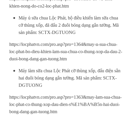
khien-nong-do-co2-loc-phat.htm
Máy ủ sữa chua Lộc Phát, bộ điều khiển làm sữa chua
cỡ thùng xốp, đã đấu 2 đuôi bóng dạng gắn tường.
Mã
sản phẩm: SCTX-DGTUONG
https://locphatvn.com/pro.asp?pro=1364&may-u-sua-chua-
loc-phat-bo-dieu-khien-lam-sua-chua-co-thung-xop-da-dau-2-
duoi-bong-dang-gan-tuong.htm
Máy làm sữa chua Lộc Phát cỡ thùng xốp, đấu điện sẵn
hai đuôi bóng dạng gắn tường.
Mã sản phẩm: SCTX-
DGTUONG
https://locphatvn.com/pro.asp?pro=1363&may-lam-sua-chua-
loc-phat-co-thung-xop-dau-dien-s%E1%BA%B5n-hai-duoi-
bong-dang-gan-tuong.htm