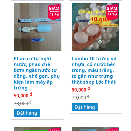
31.5%
36.7%
Phao cơ tự ngắt
Combo 10 Trứng vịt
nước, phao chế
nhựa, có nước bên
bơm ngắt nước tự
trong, màu trắng,
động, nhỏ gọn, phụ
to gần như trứng
kiện làm máy ấp
thật shop Lộc Phát
trứng
đ
50,000
đ
50,000
đ
79,000
đ
73,000
Đặt hàng
Đặt hàng