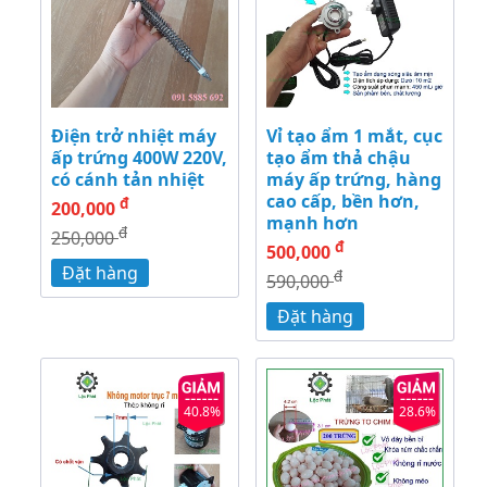
Điện trở nhiệt máy
Vỉ tạo ẩm 1 mắt, cục
ấp trứng 400W 220V,
tạo ẩm thả chậu
có cánh tản nhiệt
máy ấp trứng, hàng
cao cấp, bền hơn,
đ
200,000
mạnh hơn
đ
250,000
đ
500,000
Đặt hàng
đ
590,000
Đặt hàng
40.8%
28.6%