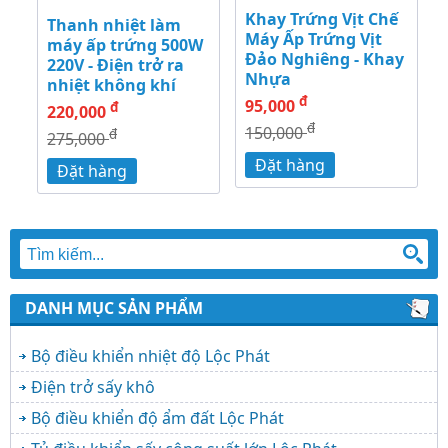
Khay Trứng Vịt Chế
Thanh nhiệt làm
Máy Ấp Trứng Vịt
máy ấp trứng 500W
Đảo Nghiêng - Khay
220V - Điện trở ra
Nhựa
nhiệt không khí
đ
95,000
đ
220,000
đ
150,000
đ
275,000
Đặt hàng
Đặt hàng
DANH MỤC SẢN PHẨM
Bộ điều khiển nhiệt độ Lộc Phát
Điện trở sấy khô
Bộ điều khiển độ ẩm đất Lộc Phát