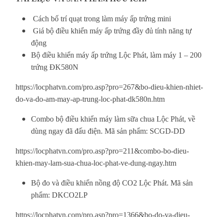
Cách bố trí quạt trong làm máy ấp trứng mini
Giá bộ điều khiển máy ấp trứng đầy đủ tính năng tự
động
Bộ điều khiển máy ấp trứng Lộc Phát, làm máy 1 – 200
trứng ĐK580N
https://locphatvn.com/pro.asp?pro=267&bo-dieu-khien-nhiet-
do-va-do-am-may-ap-trung-loc-phat-dk580n.htm
Combo bộ điều khiển máy làm sữa chua Lộc Phát, về
dùng ngay đã đấu điện. Mã sản phẩm: SCGD-DD
https://locphatvn.com/pro.asp?pro=211&combo-bo-dieu-
khien-may-lam-sua-chua-loc-phat-ve-dung-ngay.htm
Bộ đo và điều khiển nồng độ CO2 Lộc Phát.
Mã sản
phẩm: DKCO2LP
https://locphatvn.com/pro.asp?pro=1366&bo-do-va-dieu-