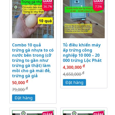
36.7%
7.5%
Combo 10 quả
Tủ điều khiển máy
trứng gà nhựa to có
ấp trứng công
nước bên trong (cỡ
nghiệp 10 000 – 20
trứng to gần như
000 trứng Lộc Phát
trứng gà thật) làm
đ
4,300,000
mồi cho gà mái đẻ,
đ
4,650,000
trứng gà giả
đ
Đặt hàng
50,000
đ
79,000
Đặt hàng