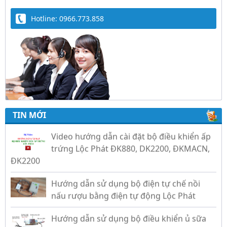
Hotline: 0966.773.858
Trứng Giả Lộc Phát Có Nước - Giải Pháp Ấp
Hiệu Quả Cho Gà, Vịt, Bồ Câu
TIN MỚI
Video hướng dẫn cài đặt bộ điều khiển ấp
trứng Lộc Phát ĐK880, DK2200, ĐKMACN,
ĐK2200
Hướng dẫn sử dụng bộ điện tự chế nồi
nấu rượu bằng điện tự động Lộc Phát
Hướng dẫn sử dụng bộ điều khiển ủ sữa
chua công nghiệp Lộc Phát