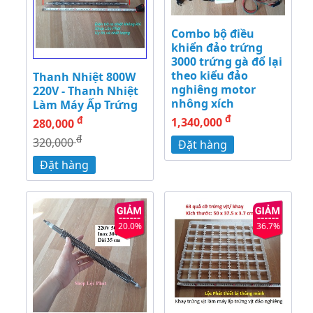
Combo bộ điều
khiển đảo trứng
3000 trứng gà đổ lại
theo kiểu đảo
Thanh Nhiệt 800W
nghiêng motor
220V - Thanh Nhiệt
nhông xích
Làm Máy Ấp Trứng
đ
đ
1,340,000
280,000
đ
320,000
Đặt hàng
Đặt hàng
20.0%
36.7%