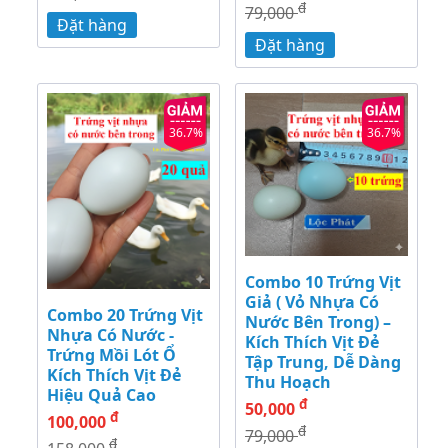
đ
79,000
Đặt hàng
Đặt hàng
36.7%
36.7%
Combo 10 Trứng Vịt
Giả ( Vỏ Nhựa Có
Combo 20 Trứng Vịt
Nước Bên Trong) –
Nhựa Có Nước -
Kích Thích Vịt Đẻ
Trứng Mồi Lót Ổ
Tập Trung, Dễ Dàng
Kích Thích Vịt Đẻ
Thu Hoạch
Hiệu Quả Cao
đ
50,000
đ
100,000
đ
79,000
đ