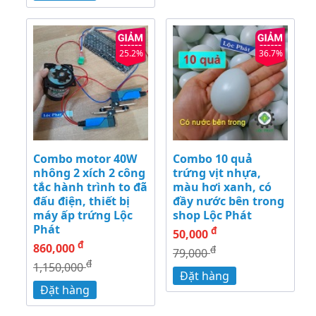
25.2%
36.7%
Combo motor 40W
Combo 10 quả
nhông 2 xích 2 công
trứng vịt nhựa,
tắc hành trình to đã
màu hơi xanh, có
đấu điện, thiết bị
đầy nước bên trong
máy ấp trứng Lộc
shop Lộc Phát
Phát
đ
50,000
đ
860,000
đ
79,000
đ
1,150,000
Đặt hàng
Đặt hàng