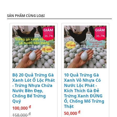
SẢN PHẨM CÙNG LOẠI
36.7%
36.7%
Bộ 20 Quả Trứng Gà
10 Quả Trứng Gà
Xanh Lót Ổ Lộc Phát
Xanh Vỏ Nhựa Có
- Trứng Nhựa Chứa
Nước Lộc Phát -
Nước Bền Đẹp,
Kích Thích Gà Đẻ
Chống Bể Trứng
Trứng Xanh ĐÚNG
Quý
Ổ, Chống Mổ Trứng
Thật
đ
100,000
đ
50,000
đ
158,000