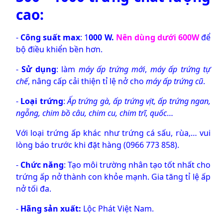
cao:
-
Công suất max
:
1
000 W.
Nên dùng dưới 600W
để
bộ điều khiển bền hơn.
-
Sử dụng
: làm
máy ấp trứng mới
,
máy ấp trứng tự
chế
, nâng cấp cải thiện tỉ lệ nở cho
máy ấp trứng cũ
.
-
Loại trứng
:
Ấp trứng gà, ấp trứng vịt, ấp trứng ngan,
ngỗng, chim bồ câu, chim cu, chim trĩ, quốc
…
Với loại trứng ấp khác như trứng cá sấu, rùa,… vui
lòng báo trước khi đặt hàng (0966 773 858).
-
Chức năng
: Tạo môi trường nhân tạo tốt nhất cho
trứng ấp nở thành con khỏe mạnh. Gia tăng tỉ lệ ấp
nở tối đa.
-
Hãng sản xuất:
Lộc Phát Việt Nam.