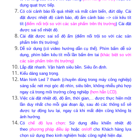
dụng quạt trực tiếp.
Có còi cảnh báo lỗi quá nhiệt và mất cảm biến, đứt dây. Cài
đặt được nhiệt độ cảnh báo, độ ẩm cảnh báo --> còi kêu tít
tít (
điểm nổi trội so với các sản phẩm trên thị trường
) Cài đặt
được sai số nhiệt độ.
Cài đặt được sai số độ ẩm (điểm nổi trội so với các sản
phẩm trên thị trường)
Dễ sử dụng (có video hướng dẫn cụ thể). Phím bấm dễ sử
dụng, phím bấm kêu tít mỗi lần bấm êm tai
(khác biệt so với
các sản phẩm trên thị trường)
Lắp đặt nhanh. Vận hành siêu bền. Siêu ổn định.
Kiểu dáng sang trọng.
Màn hình Led 7 thanh (chuyên dùng trong máy công nghiệp)
sáng sắc nét mọi góc độ nhìn, siêu bền, không nhiễu phù hợp
ngay cả trong môi trường công nghiệp
(hơn hẳn LCD).
Việc cài đặt nhiệt độ, độ ẩm, thời gian,... được thực hiện một
lần duy nhất cho mỗi giai đoạn ấp, sau đó các thông số sẽ
được tự động lưu lại, ngay cả khi mất điện cũng không bị
ảnh hưởng.
Có
chế độ lựa chọn
: Sử dụng điều khiển nhiệt độ
theo
phương pháp điều áp
hoặc
on/off
cho Khách hàng lựa
chọn sử dụng theo kinh nghiệm hoặc công nghệ hiện đại.