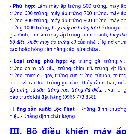
-
Phù hợp:
Làm máy ấp trứng 500 trứng, máy ấp
trứng 600 trứng, máy ấp trứng 700 trứng, máy ấp
trứng 800 trứng,
máy ấp trứng 900 trứng,
máy ấp
trứng 1000 trứng,
hay
máy ấp trứng tự chế
dùng cho
gia đình, thợ làm máy ấp trứng kinh doanh,
thay thế
bộ điều khiển máy ấp trứng cũ
của nhà tỉ lệ nở chưa
cao hoặc hỏng cần nâng cấp, sửa chữa .
-
Loại trứng phù hợp:
Ấp trứng gà, trứng vịt,
trứng chim bồ câu, trứng chim trĩ, trứng vịt lộn,
trứng chim cu gáy, trứng cút, trứng cút lộn, trứng
quốc và các loại trứng gia cầm, thủy cầm khác, nếu
ấp trứng cá sấu, trứng rùa, trứng đà điểu
,... vui lòng
báo trước khi đặt hàng (0966 773 858).
-
Hãng sản xuất
:
Lộc Phát
- Khẳng định thương
hiệu - Khẳng định chất lượng
III. Bộ điều khiển máy ấp