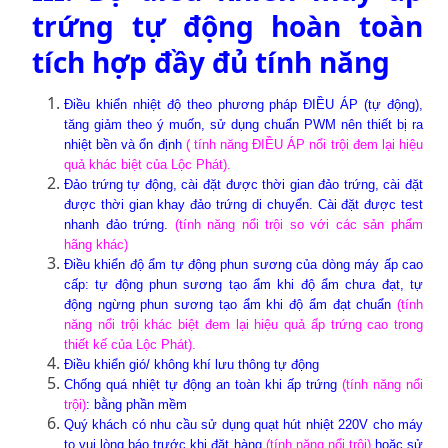
trứng tự động hoàn toàn
tích hợp đầy đủ tính năng
Điều khiển nhiệt độ theo phương pháp ĐIỀU ÁP
(tự động),
tăng giảm theo ý muốn, sử dụng chuẩn PWM nên thiết bị ra
nhiệt bền và ổn định
( tính năng ĐIỀU ÁP nổi trội đem lại hiệu
quả khác biệt của Lộc Phát).
Đảo trứng tự động, cài đặt được thời gian đảo trứng, cài đặt
được thời gian khay đảo trứng di chuyển. Cài đặt được test
nhanh đảo trứng.
(tính năng nổi trội so với các sản phẩm
hãng khác)
Điều khiển độ ẩm tự động phun sương của dòng máy ấp cao
cấp: tự động phun sương tạo ẩm khi độ ẩm chưa đạt, tự
động ngừng phun sương tạo ẩm khi độ ẩm đạt chuẩn
(tính
năng nổi trội khác biệt đem lại hiệu quả ấp trứng cao trong
thiết kế của Lộc Phát).
Điều khiển gió/ không khí lưu thông tự động
Chống quá nhiệt tự động an toàn khi ấp trứng
(tính năng nổi
trội)
: bằng phần mềm
Quý khách có nhu cầu sử dụng quạt hút nhiệt 220V cho máy
to vui lòng báo trước khi đặt hàng
(tính năng nổi trội)
hoặc
sử