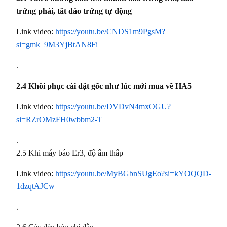
trứng phải, tắt đảo trứng tự động
Link video:
https://youtu.be/CNDS1m9PgsM?
si=gmk_9M3YjBtAN8Fi
.
2.4 Khôi phục cài đặt gốc như lúc mới mua về HA5
Link video:
https://youtu.be/DVDvN4mxOGU?
si=RZrOMzFH0wbbm2-T
.
2.5 Khi máy báo Er3, độ ẩm thấp
Link video:
https://youtu.be/MyBGbnSUgEo?si=kYOQQD-
1dzqtAJCw
.