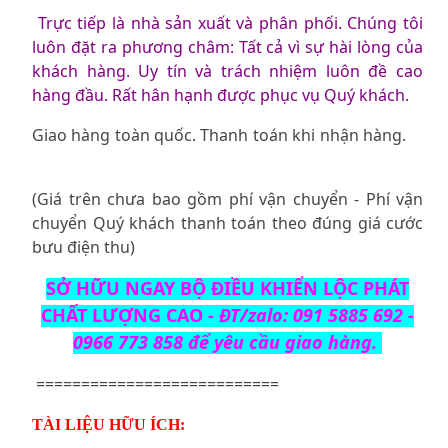
Trực tiếp là nhà sản xuất và phân phối. Chúng tôi
luôn đặt ra phương châm: Tất cả vì sự hài lòng của
khách hàng. Uy tín và trách nhiệm luôn đề cao
hàng đầu. Rất hân hạnh được phục vụ Quý khách.
Giao hàng toàn quốc. Thanh toán khi nhận hàng.
(Giá trên chưa bao gồm phí vận chuyển - Phí vận
chuyển Quý khách thanh toán theo đúng giá cước
bưu điện thu)
SỞ HỮU NGAY BỘ ĐIỀU KHIỂN LỘC PHÁT
CHẤT LƯỢNG CAO -
ĐT/zalo: 091 5885 692 -
0966 773 858 để yêu cầu giao hàng.
===========================
TÀI LIỆU HỮU ÍCH: