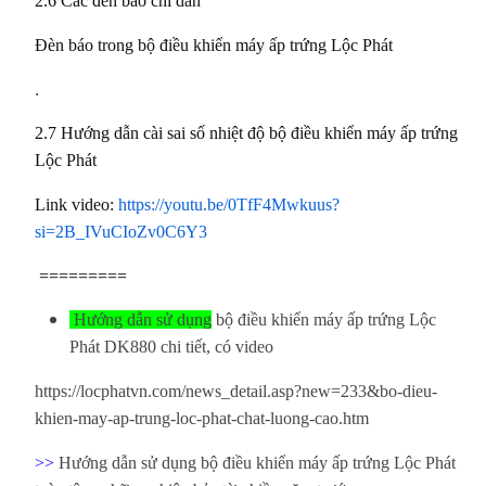
2.6 Các đèn báo chỉ dẫn
Đèn báo trong bộ điều khiển máy ấp trứng Lộc Phát
.
2.7 Hướng dẫn cài sai số nhiệt độ bộ điều khiển máy ấp trứng
Lộc Phát
Link video:
https://youtu.be/0TfF4Mwkuus?
si=2B_IVuCIoZv0C6Y3
=========
Hướng dẫn sử dụng
bộ điều khiển máy ấp trứng Lộc
Phát DK880 chi tiết, có video
https://locphatvn.com/news_detail.asp?new=233&bo-dieu-
khien-may-ap-trung-loc-phat-chat-luong-cao.htm
>>
Hướng dẫn sử dụng bộ điều khiển máy ấp trứng Lộc Phát