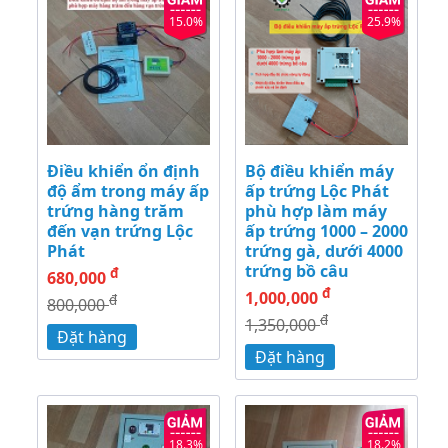
15.0%
25.9%
Điều khiển ổn định
Bộ điều khiển máy
độ ẩm trong máy ấp
ấp trứng Lộc Phát
trứng hàng trăm
phù hợp làm máy
đến vạn trứng Lộc
ấp trứng 1000 – 2000
Phát
trứng gà, dưới 4000
trứng bồ câu
đ
680,000
đ
1,000,000
đ
800,000
đ
1,350,000
Đặt hàng
Đặt hàng
18.3%
18.2%