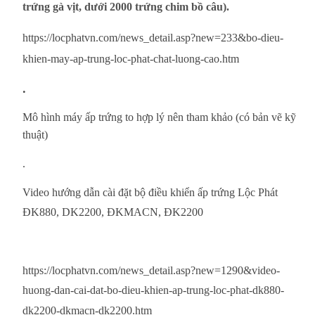
trứng gà vịt, dưới 2000 trứng chim bồ câu).
https://locphatvn.com/news_detail.asp?new=233&bo-dieu-
khien-may-ap-trung-loc-phat-chat-luong-cao.htm
.
Mô hình máy ấp trứng to hợp lý nên tham khảo (có bản vẽ kỹ
thuật)
.
Video hướng dẫn cài đặt bộ điều khiển ấp trứng Lộc Phát
ĐK880, DK2200, ĐKMACN, ĐK2200
https://locphatvn.com/news_detail.asp?new=1290&video-
huong-dan-cai-dat-bo-dieu-khien-ap-trung-loc-phat-dk880-
dk2200-dkmacn-dk2200.htm