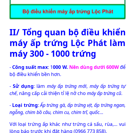
II/ Tổng quan bộ điều khiển
máy ấp trứng Lộc Phát làm
máy 300 - 1000 trứng
-
Công suất max
:
1
000 W.
Nên dùng dưới 600W
để
bộ điều khiển bền hơn.
-
Sử dụng
: làm
máy ấp trứng mới
,
máy ấp trứng tự
chế
, nâng cấp cải thiện tỉ lệ nở cho
máy ấp trứng cũ
.
-
Loại trứng
:
Ấp trứng gà, ấp trứng vịt, ấp trứng ngan,
ngỗng, chim bồ câu, chim cu, chim trĩ, quốc
…
Với loại trứng ấp khác như trứng cá sấu, rùa,… vui
lòng báo trước khi đặt hàng (0966 773 858).