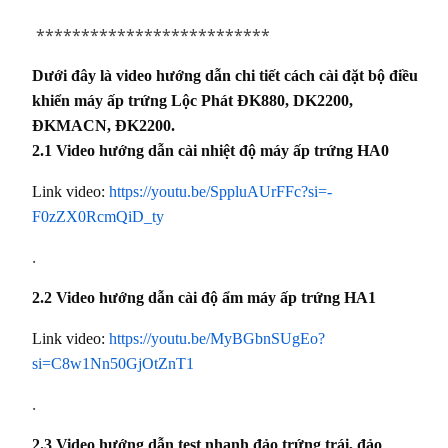
**************************
Dưới đây là video hướng dẫn chi tiết cách cài đặt bộ điều
khiển máy ấp trứng Lộc Phát ĐK880, DK2200,
ĐKMACN, ĐK2200.
2.1 Video hướng dẫn cài nhiệt độ máy ấp trứng HA0
Link video:
https://youtu.be/SppluAUrFFc?si=-
F0zZX0RcmQiD_ty
.
2.2 Video hướng dẫn cài độ ẩm máy ấp trứng HA1
Link video:
https://youtu.be/MyBGbnSUgEo?
si=C8w1Nn50GjOtZnT1
.
2.3 Video hướng dẫn test nhanh đảo trứng trái, đảo