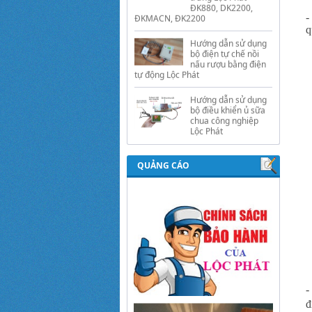
Hướng dẫn sử dụng
bộ điện tự chế nồi
-
nấu rượu bằng điện
q
tự động Lộc Phát
Hướng dẫn sử dụng
bộ điều khiển ủ sữa
chua công nghiệp
Lộc Phát
Hướng dẫn sử dụng
bộ điều khiển độ ẩm
gold, nhiệt độ và ánh
sáng tự động Lộc
Phát
QUẢNG CÁO
-
đ