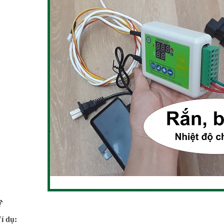

í dụ: