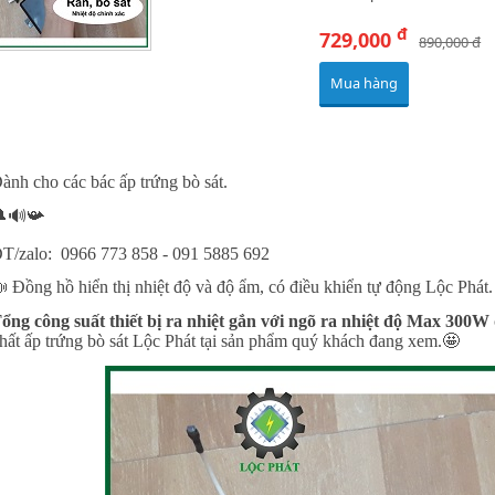
đ
729,000
890,000 đ
Mua hàng
ành cho các bác ấp trứng bò sát.
🔊📯
T/zalo: 0966 773 858 - 091 5885 692
 Đồng hồ hiển thị nhiệt độ và độ ẩm, có điều khiển tự động Lộc Phát.
ổng công suất thiết bị ra nhiệt gắn với ngõ ra nhiệt độ Max 300W
hất ấp trứng bò sát Lộc Phát tại sản phẩm quý khách đang xem.🤩