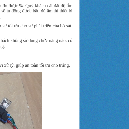
ẩm đo được %. Quý khách cài đặt độ ẩm
ẽ tự động được bật, đủ ẩm thì thiết bị
.
 sự tối ưu cho sự phát triển của bò sát.
 khách không sử dụng chức năng nào, có
ng.
 xử lý, giúp an toàn tối ưu cho trứng.