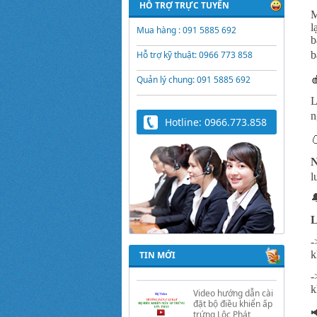
HỖ TRỢ TRỰC TUYẾN
M
l
Mua hàng : 091 5885 692
b
Hỗ trợ kỹ thuật: 0966 773 858
b

Quản lý chung: 091 5885 692
L
n
Hotline: 0966.773.858

N
l
Trứng Giả Lộc Phát
Có Nước - Giải Pháp

Ấp Hiệu Quả Cho Gà,
Vịt, Bồ Câu
L
-
Video hướng dẫn cài
k
TIN MỚI
đặt bộ điều khiển ấp
trứng Lộc Phát
ĐK880, DK2200,
k
ĐKMACN, ĐK2200
