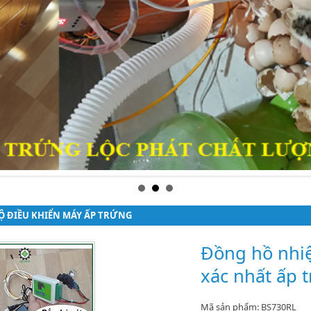
Ộ ĐIỀU KHIỂN MÁY ẤP TRỨNG
Đồng hồ nhiệ
xác nhất ấp t
Mã sản phẩm: BS730RL