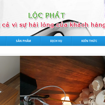
SẢN PHẨM
DỊCH VỤ
KIẾN THỨC