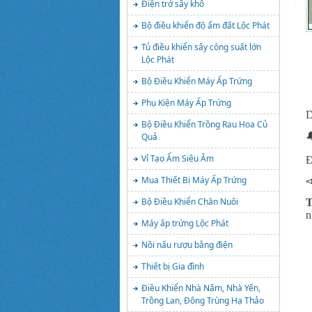
Điện trở sấy khô
Bộ điều khiển độ ẩm đất Lộc Phát
Tủ điều khiển sấy công suất lớn
Lộc Phát
Bộ Điều Khiển Máy Ấp Trứng
Phụ Kiện Máy Ấp Trứng
D
Bộ Điều Khiển Trồng Rau Hoa Củ

Quả
Vỉ Tạo Ẩm Siêu Âm
Đ
Mua Thiết Bị Máy Ấp Trứng

Bộ Điều Khiển Chăn Nuôi
T
n
Máy ấp trứng Lộc Phát
Nồi nấu rượu bằng điện
Thiết bị Gia đình
Điều Khiển Nhà Nấm, Nhà Yến,
Trồng Lan, Đông Trùng Hạ Thảo