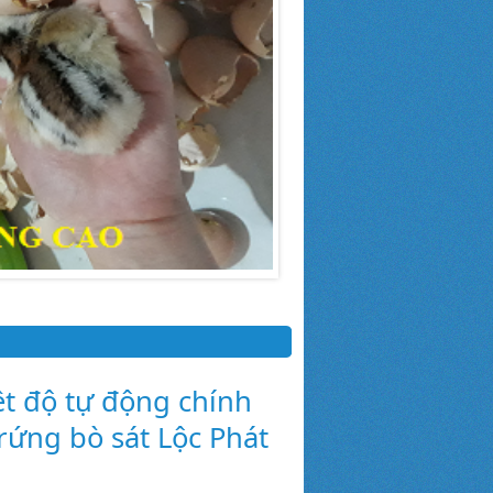
t độ tự động chính
rứng bò sát Lộc Phát