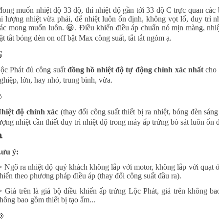
ong muốn nhiệt độ 33 độ, thì nhiệt độ gần tới 33 độ C trực quan các 
ại lượng nhiệt vừa phải, để nhiệt luôn ổn định, không vọt lố, duy trì 
ác mong muốn luôn. 😀. Điều khiển điều áp chuẩn nó mịn màng, nhiệt
ật tắt bóng đèn on off bật Max công suất, tắt tắt ngóm ạ.

ộc Phát đủ công suất
đồng hồ nhiệt độ tự động chính xác nhất
cho 
ghiệp, lớn, hay nhỏ, trung bình, vừa.

hiệt độ chính xác
(thay đổi công suất thiết bị ra nhiệt, bóng đèn sáng 
ượng nhiệt cần thiết duy trì nhiệt độ trong máy ấp trứng bò sát luôn ổn

ưu ý:
> Ngõ ra nhiệt độ quý khách không lắp với motor, không lắp với quạt ở 
hiển theo phương pháp điều áp (thay đổi công suất đầu ra).
->
Giá trên là giá bộ điều khiển ấp trứng Lộc Phát, giá trên không 
hông bao gồm thiết bị tạo ẩm...
