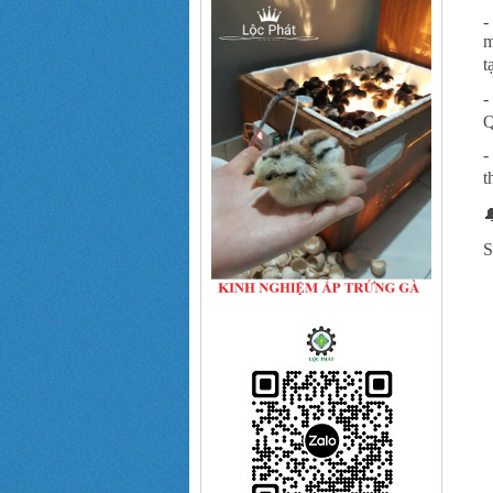
-
m
t
-
Q
-
t

S