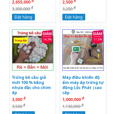
đ
đ
2,655,000
2,500
đ
đ
3,300,000
3,200
Đặt hàng
Đặt hàng
14.3%
11.5%
Trứng bồ câu giả
Máy điều khiển độ
mới 100 % bằng
ẩm máy ấp trứng tự
nhựa đặc cho chim
động Lộc Phát |cao
ấp
cấp
đ
đ
3,000
1,000,000
đ
đ
3,500
1,130,000