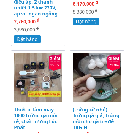
điều áp, 2 thanh
đ
6,170,000
nhiệt 1.5 kw 220V,
đ
8,380,000
ấp vịt ngan ngỗng
đ
Đặt hàng
2,760,000
đ
3,680,000
Đặt hàng
19.5%
21.9%
Thiết bị làm máy
(trứng cỡ nhỏ)
1000 trứng gà mới,
Trứng gà giả, trứng
rẻ, chất lượng Lộc
mồi cho gà tre đẻ
Phát
TRG-H