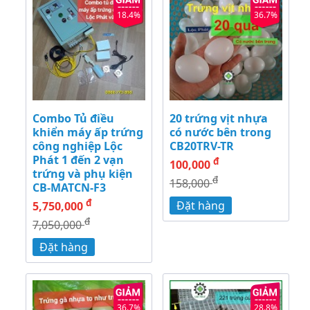
18.4%
36.7%
Combo Tủ điều
20 trứng vịt nhựa
khiển máy ấp trứng
có nước bên trong
công nghiệp Lộc
CB20TRV-TR
Phát 1 đến 2 vạn
đ
100,000
trứng và phụ kiện
đ
158,000
CB-MATCN-F3
đ
Đặt hàng
5,750,000
đ
7,050,000
Đặt hàng
36.7%
28.8%