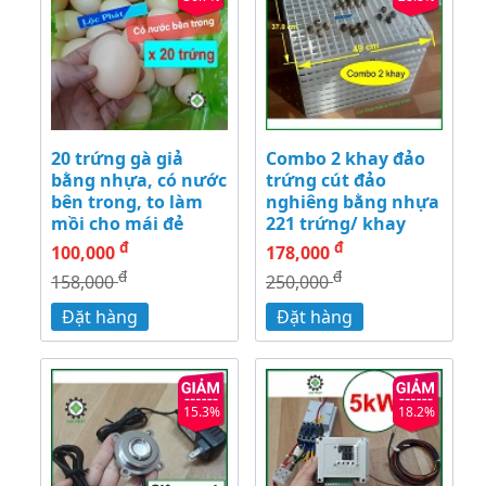
20 trứng gà giả
Combo 2 khay đảo
bằng nhựa, có nước
trứng cút đảo
bên trong, to làm
nghiêng bằng nhựa
mồi cho mái đẻ
221 trứng/ khay
đ
đ
100,000
178,000
đ
đ
158,000
250,000
Đặt hàng
Đặt hàng
15.3%
18.2%