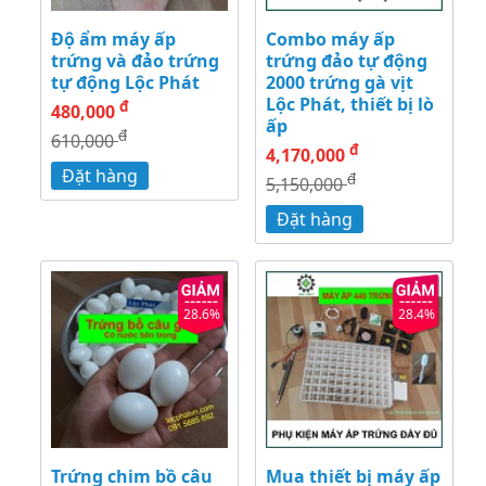
Độ ẩm máy ấp
Combo máy ấp
trứng và đảo trứng
trứng đảo tự động
tự động Lộc Phát
2000 trứng gà vịt
Lộc Phát, thiết bị lò
đ
480,000
ấp
đ
610,000
đ
4,170,000
Đặt hàng
đ
5,150,000
Đặt hàng
28.6%
28.4%
Trứng chim bồ câu
Mua thiết bị máy ấp