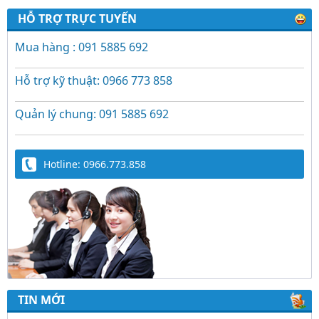
HỖ TRỢ TRỰC TUYẾN
Mua hàng : 091 5885 692
Hỗ trợ kỹ thuật: 0966 773 858
Quản lý chung: 091 5885 692
Hotline: 0966.773.858
TIN MỚI