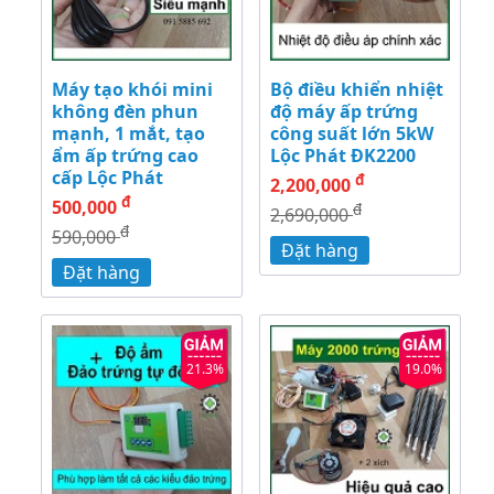
Máy tạo khói mini
Bộ điều khiển nhiệt
không đèn phun
độ máy ấp trứng
mạnh, 1 mắt, tạo
công suất lớn 5kW
ẩm ấp trứng cao
Lộc Phát ĐK2200
cấp Lộc Phát
đ
2,200,000
đ
500,000
đ
2,690,000
đ
590,000
Đặt hàng
Đặt hàng
21.3%
19.0%