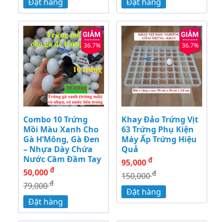
Đặt hàng
Đặt hàng
36.7%
36.7%
Combo 10 Trứng
Khay Đảo Trứng Vịt
Mồi Màu Xanh Cho
63 Trứng Phụ Kiện
Gà H’Mông, Gà Đen
Máy Ấp Trứng Hiệu
– Nhựa Dày Chứa
Quả
Nước Cầm Đầm Tay
đ
95,000
đ
50,000
đ
150,000
đ
79,000
Đặt hàng
Đặt hàng