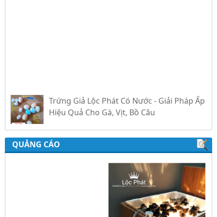
Trứng Giả Lộc Phát Có Nước - Giải Pháp Ấp
Hiệu Quả Cho Gà, Vịt, Bồ Câu
Video hướng dẫn cài đặt bộ điều khiển ấp
trứng Lộc Phát ĐK880, DK2200, ĐKMACN,
ĐK2200
QUẢNG CÁO
Hướng dẫn sử dụng bộ điện tự chế nồi
nấu rượu bằng điện tự động Lộc Phát
Hướng dẫn sử dụng bộ điều khiển ủ sữa
chua công nghiệp Lộc Phát