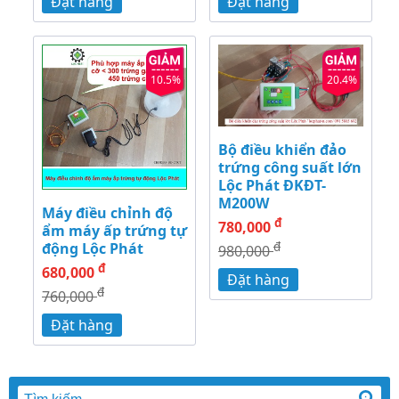
Đặt hàng
Đặt hàng
10.5%
20.4%
Bộ điều khiển đảo
trứng công suất lớn
Lộc Phát ĐKĐT-
M200W
Máy điều chỉnh độ
đ
780,000
ẩm máy ấp trứng tự
đ
động Lộc Phát
980,000
đ
680,000
Đặt hàng
đ
760,000
Đặt hàng