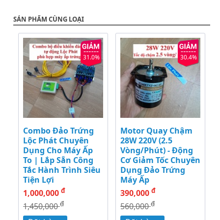
SẢN PHẨM CÙNG LOẠI
31.0%
30.4%
Combo Đảo Trứng
Motor Quay Chậm
Lộc Phát Chuyên
28W 220V (2.5
Dụng Cho Máy Ấp
Vòng/Phút) - Động
To | Lắp Sẵn Công
Cơ Giảm Tốc Chuyên
Tắc Hành Trình Siêu
Dụng Đảo Trứng
Tiện Lợi
Máy Ấp
đ
đ
1,000,000
390,000
đ
đ
1,450,000
560,000