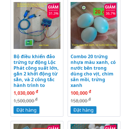
31.3%
36.7%
Bộ điều khiển đảo
Combo 20 trứng
trứng tự động Lộc
nhựa màu xanh, có
Phát công suất lớn,
nước bên trong
gắn 2 khởi động từ
dùng cho vịt, chim
sẵn, và 2 công tắc
săn mồi, trứng
hành trình to
xanh
đ
đ
1,030,000
100,000
đ
đ
1,500,000
158,000
Đặt hàng
Đặt hàng