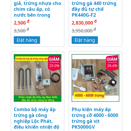
giả, trứng nhựa cho
trứng gà 440 trứng
chim câu ấp, có
đầy đủ tự chế
nước bên trong
PK440G-F2
đ
đ
2,500
2,830,000
đ
đ
3,500
3,950,000
Đặt hàng
Đặt hàng
25.0%
26.4%
Combo bộ máy ấp
Phụ kiện máy ấp
trứng gà công
trứng cỡ 4000 - 6000
nghiệp Lộc Phát,
trứng gà vịt
điều khiển nhiệt độ
PK5000GV