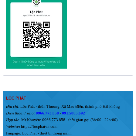
LỘC PHÁT
Địa chỉ:
Lộc Phát - thôn Thượng, Xã Mao Điền, thành phố Hải Phòng
Điện thoại / zalo:
0966.773.858
-
091.5885.692
Hợp tác:
Mr Khuyên: 0966.773.858 - thời gian gọi (8h:00 - 22h:00)
Website
:
https://locphatvn.com
Fanpage:
Lộc Phát - thiết bị thông minh