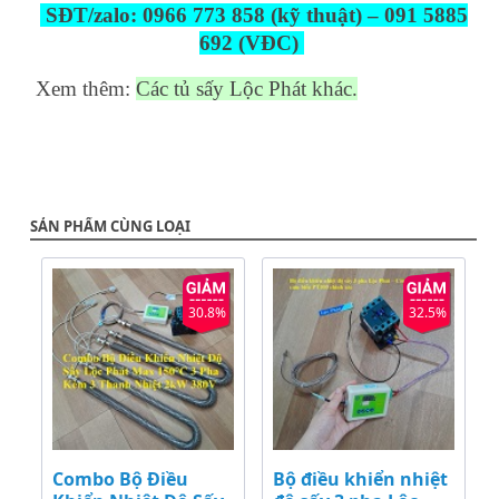
SĐT/zalo: 0966 773 858 (kỹ thuật) – 091 5885
692 (VĐC)
Xem thêm:
Các tủ sấy Lộc Phát khác.
SẢN PHẨM CÙNG LOẠI
30.8%
32.5%
Combo Bộ Điều
Bộ điều khiển nhiệt