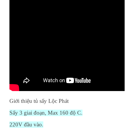
Giới thiệu tủ sấy Lộc Phát
Sấy 3 giai đoạn, Max 160 độ C.
220V đầu vào.