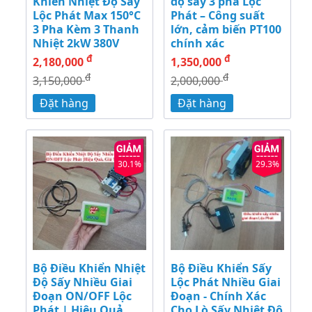
Khiển Nhiệt Độ Sấy
độ sấy 3 pha Lộc
Lộc Phát Max 150°C
Phát – Công suất
3 Pha Kèm 3 Thanh
lớn, cảm biến PT100
Nhiệt 2kW 380V
chính xác
đ
đ
2,180,000
1,350,000
đ
đ
3,150,000
2,000,000
Đặt hàng
Đặt hàng
30.1%
29.3%
Bộ Điều Khiển Nhiệt
Bộ Điều Khiển Sấy
Độ Sấy Nhiều Giai
Lộc Phát Nhiều Giai
Đoạn ON/OFF Lộc
Đoạn - Chính Xác
Phát | Hiệu Quả,
Cho Lò Sấy Nhiệt Độ