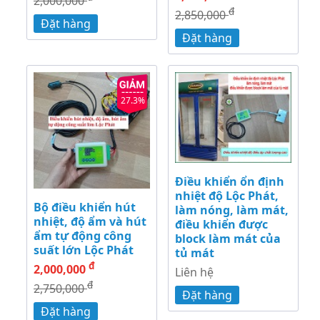
2,000,000
đ
2,850,000
Đặt hàng
Đặt hàng
27.3%
Điều khiển ổn định
nhiệt độ Lộc Phát,
Bộ điều khiển hút
làm nóng, làm mát,
nhiệt, độ ẩm và hút
điều khiển được
ẩm tự động công
block làm mát của
suất lớn Lộc Phát
tủ mát
đ
2,000,000
Liên hệ
đ
2,750,000
Đặt hàng
Đặt hàng