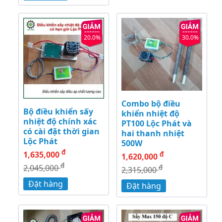
20.0%
30.0%
Combo bộ điều
Bộ điều khiển sấy
khiển nhiệt độ
nhiệt độ chính xác
PT100 Lộc Phát và
có cài đặt thời gian
hai thanh nhiệt
Lộc Phát
500W
đ
1,635,000
đ
1,620,000
đ
2,045,000
đ
2,315,000
Đặt hàng
Đặt hàng