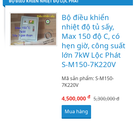
BỘ ĐIỀU KHIỂN NHIỆT ĐỘ LỘC PHÁT
Bộ điều khiển
nhiệt độ tủ sấy,
Max 150 độ C, có
hẹn giờ, công suất
lớn 7kW Lộc Phát
S-M150-7K220V
Mã sản phẩm: S-M150-
7K220V
đ
4,500,000
5,300,000 đ
Mua hàng