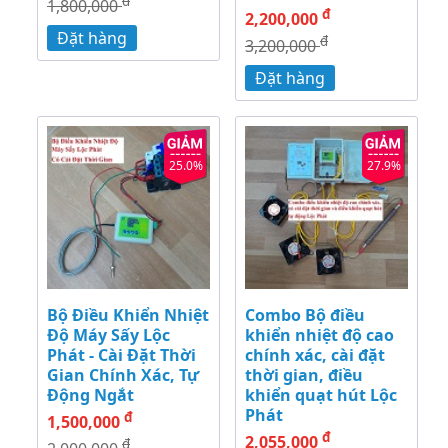
đ
1,800,000
đ
2,200,000
Đặt hàng
đ
3,200,000
Đặt hàng
25.0%
27.9%
Bộ Điều Khiển Nhiệt
Combo Bộ điều
Độ Máy Sấy Lộc
khiển nhiệt độ cao
Phát - Cài Đặt Thời
chính xác, cài đặt
Gian Chính Xác, Tự
thời gian, điều
Động Ngắt
khiển quạt hút Lộc
Phát
đ
1,500,000
đ
2,055,000
đ