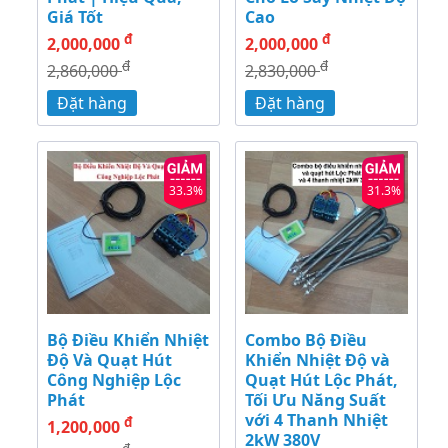
Giá Tốt
Cao
đ
đ
2,000,000
2,000,000
đ
đ
2,860,000
2,830,000
Đặt hàng
Đặt hàng
33.3%
31.3%
Bộ Điều Khiển Nhiệt
Combo Bộ Điều
Độ Và Quạt Hút
Khiển Nhiệt Độ và
Công Nghiệp Lộc
Quạt Hút Lộc Phát,
Phát
Tối Ưu Năng Suất
với 4 Thanh Nhiệt
đ
1,200,000
2kW 380V