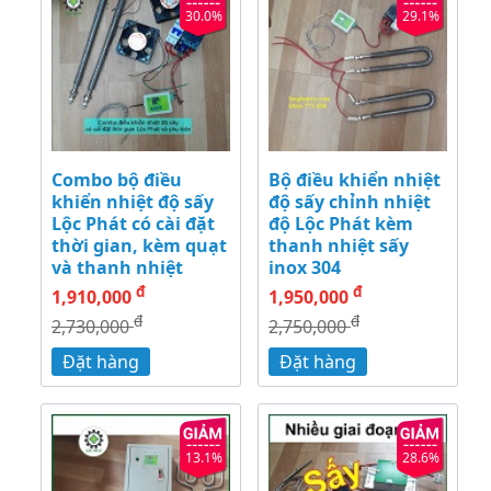
30.0%
29.1%
Combo bộ điều
Bộ điều khiển nhiệt
khiển nhiệt độ sấy
độ sấy chỉnh nhiệt
Lộc Phát có cài đặt
độ Lộc Phát kèm
thời gian, kèm quạt
thanh nhiệt sấy
và thanh nhiệt
inox 304
đ
đ
1,910,000
1,950,000
đ
đ
2,730,000
2,750,000
Đặt hàng
Đặt hàng
13.1%
28.6%