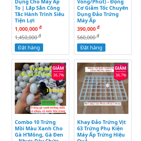
Dụng Cho Máy Ấp
Vòng/Phút) - Động
To | Lắp Sẵn Công
Cơ Giảm Tốc Chuyên
Tắc Hành Trình Siêu
Dụng Đảo Trứng
Tiện Lợi
Máy Ấp
đ
đ
1,000,000
390,000
đ
đ
1,450,000
560,000
Đặt hàng
Đặt hàng
36.7%
36.7%
Combo 10 Trứng
Khay Đảo Trứng Vịt
Mồi Màu Xanh Cho
63 Trứng Phụ Kiện
Gà H’Mông, Gà Đen
Máy Ấp Trứng Hiệu
– Nhựa Dày Chứa
Quả