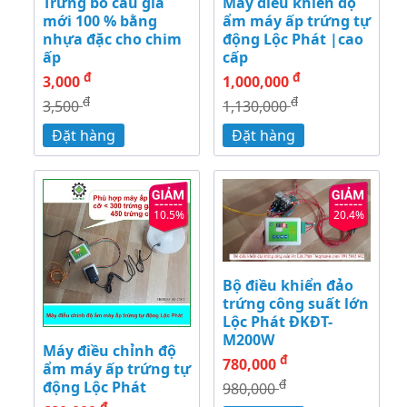
Trứng bồ câu giả
Máy điều khiển độ
mới 100 % bằng
ẩm máy ấp trứng tự
nhựa đặc cho chim
động Lộc Phát |cao
ấp
cấp
đ
đ
3,000
1,000,000
đ
đ
3,500
1,130,000
Đặt hàng
Đặt hàng
10.5%
20.4%
Bộ điều khiển đảo
trứng công suất lớn
Lộc Phát ĐKĐT-
M200W
Máy điều chỉnh độ
đ
780,000
ẩm máy ấp trứng tự
đ
động Lộc Phát
980,000
đ