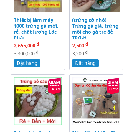
Thiết bị làm máy
(trứng cỡ nhỏ)
1000 trứng gà mới,
Trứng gà giả, trứng
rẻ, chất lượng Lộc
mồi cho gà tre đẻ
Phát
TRG-H
đ
đ
2,655,000
2,500
đ
đ
3,300,000
3,200
Đặt hàng
Đặt hàng
14.3%
11.5%