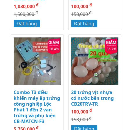
đ
đ
1,030,000
100,000
đ
đ
1,500,000
158,000
Đặt hàng
Đặt hàng
18.4%
36.7%
Combo Tủ điều
20 trứng vịt nhựa
khiển máy ấp trứng
có nước bên trong
công nghiệp Lộc
CB20TRV-TR
Phát 1 đến 2 vạn
đ
100,000
trứng và phụ kiện
đ
158,000
CB-MATCN-F3
đ
Đặt hàng
5,750,000