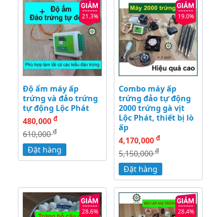
21.3%
19.0%
Độ ẩm máy ấp
Combo máy ấp
trứng và đảo trứng
trứng đảo tự động
tự động Lộc Phát
2000 trứng gà vịt
Lộc Phát, thiết bị lò
đ
480,000
ấp
đ
610,000
đ
4,170,000
Đặt hàng
đ
5,150,000
Đặt hàng
28.6%
28.4%