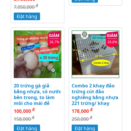
đ
7,050,000
Đặt hàng
36.7%
28.8%
20 trứng gà giả
Combo 2 khay đảo
bằng nhựa, có nước
trứng cút đảo
bên trong, to làm
nghiêng bằng nhựa
mồi cho mái đẻ
221 trứng/ khay
đ
đ
100,000
178,000
đ
đ
158,000
250,000
Đặt hàng
Đặt hàng