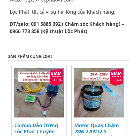
Lộc Phát, tất cả vì sự hài lòng của Khách hàng.
ĐT/zalo: 091 5885 692 ( Chăm sóc Khách hàng) –
0966 773 858 (Kỹ thuật Lộc Phát)
SẢN PHẨM CÙNG LOẠI
31.0%
30.4%
Combo Đảo Trứng
Motor Quay Chậm
Lộc Phát Chuyên
28W 220V (2.5