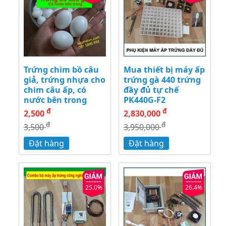
Trứng chim bồ câu
Mua thiết bị máy ấp
giả, trứng nhựa cho
trứng gà 440 trứng
chim câu ấp, có
đầy đủ tự chế
nước bên trong
PK440G-F2
đ
đ
2,500
2,830,000
đ
đ
3,500
3,950,000
Đặt hàng
Đặt hàng
25.0%
26.4%