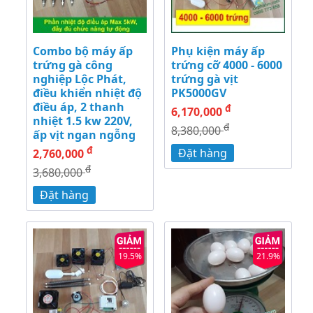
Combo bộ máy ấp
Phụ kiện máy ấp
trứng gà công
trứng cỡ 4000 - 6000
nghiệp Lộc Phát,
trứng gà vịt
điều khiển nhiệt độ
PK5000GV
điều áp, 2 thanh
đ
6,170,000
nhiệt 1.5 kw 220V,
đ
8,380,000
ấp vịt ngan ngỗng
đ
Đặt hàng
2,760,000
đ
3,680,000
Đặt hàng
19.5%
21.9%