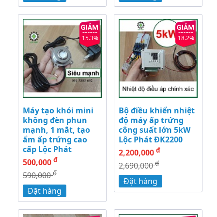
15.3%
18.2%
Máy tạo khói mini
Bộ điều khiển nhiệt
không đèn phun
độ máy ấp trứng
mạnh, 1 mắt, tạo
công suất lớn 5kW
ẩm ấp trứng cao
Lộc Phát ĐK2200
cấp Lộc Phát
đ
2,200,000
đ
500,000
đ
2,690,000
đ
590,000
Đặt hàng
Đặt hàng