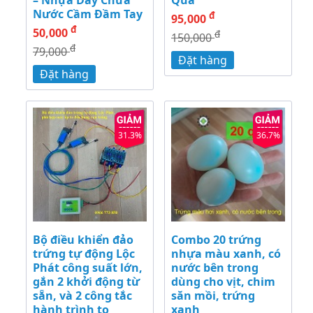
Nước Cầm Đầm Tay
đ
95,000
đ
50,000
đ
150,000
đ
79,000
Đặt hàng
Đặt hàng
31.3%
36.7%
Bộ điều khiển đảo
Combo 20 trứng
trứng tự động Lộc
nhựa màu xanh, có
Phát công suất lớn,
nước bên trong
gắn 2 khởi động từ
dùng cho vịt, chim
sẵn, và 2 công tắc
săn mồi, trứng
hành trình to
xanh