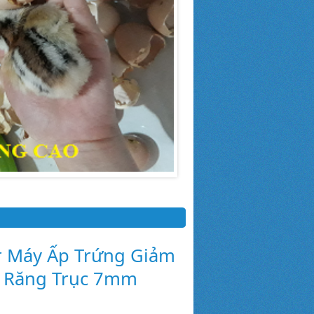
 Máy Ấp Trứng Giảm
9 Răng Trục 7mm