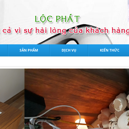
SẢN PHẨM
DỊCH VỤ
KIẾN THỨC