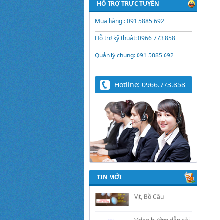
HỖ TRỢ TRỰC TUYẾN
Mua hàng : 091 5885 692
Hỗ trợ kỹ thuật: 0966 773 858
Quản lý chung: 091 5885 692
Hotline: 0966.773.858
Trứng Giả Lộc Phát
Có Nước - Giải Pháp
Ấp Hiệu Quả Cho Gà,
Vịt, Bồ Câu
TIN MỚI
Video hướng dẫn cài
đặt bộ điều khiển ấp
trứng Lộc Phát
ĐK880, DK2200,
ĐKMACN, ĐK2200