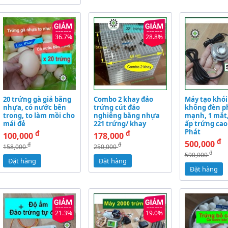
36.7%
28.8%
20 trứng gà giả bằng
Combo 2 khay đảo
Máy tạo khói
nhựa, có nước bên
trứng cút đảo
không đèn p
trong, to làm mồi cho
nghiêng bằng nhựa
mạnh, 1 mắt
mái đẻ
221 trứng/ khay
ấp trứng cao
Phát
đ
đ
100,000
178,000
đ
500,000
đ
đ
158,000
250,000
đ
590,000
Đặt hàng
Đặt hàng
Đặt hàng
21.3%
19.0%