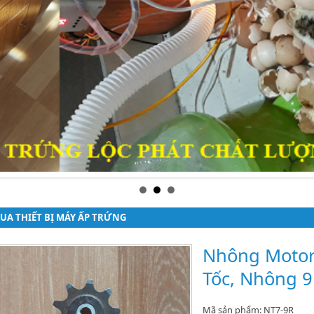
UA THIẾT BỊ MÁY ẤP TRỨNG
Nhông Motor
Tốc, Nhông 
Mã sản phẩm: NT7-9R