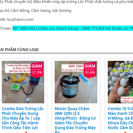
ộc Phát chuyên
bộ điều khiển máy ấp trứng Lộc Phát
chất lượng và
phụ kiệ
ịa chỉ: Cẩm Đông, Cẩm Giàng, Hải Dương.
eb:
locphatvn.com
T/zalo:
091 5885 692 ( Chăm sóc Khách hàng) – 0966 773 858 (Kỹ thuật Lộc P
ẢN PHẨM CÙNG LOẠI
31.0%
30.4%
Combo Đảo Trứng Lộc
Motor Quay Chậm
Combo 10 Tr
Phát Chuyên Dụng
28W 220V (2.5
Màu Xanh Ch
Cho Máy Ấp To | Lắp
Vòng/Phút) - Động Cơ
H’Mông, Gà Đ
Sẵn Công Tắc Hành
Giảm Tốc Chuyên
Nhựa Dày C
Trình Siêu Tiện Lợi
Dụng Đảo Trứng Máy
Nước Cầm Đ
Ấp