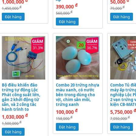
đ
đ
1,000,000
50,000
đ
390,000
đ
đ
1,450,000
79,000
đ
560,000
Đặt hàng
Đặt hàng
Đặt hàng
31.3%
36.7%
Bộ điều khiển đảo
Combo 20 trứng nhựa
Combo Tủ đi
trứng tự động Lộc
màu xanh, có nước
máy ấp trứn
Phát công suất lớn,
bên trong dùng cho
nghiệp Lộc P
gắn 2 khởi động từ
vịt, chim săn mồi,
2 vạn trứng 
sẵn, và 2 công tắc
trứng xanh
kiện CB-MAT
hành trình to
đ
100,000
5,750,000
đ
1,030,000
đ
đ
158,000
7,050,000
đ
1,500,000
Đặt hàng
Đặt hàng
Đặt hàng