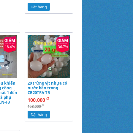
Đặt hàng
18.4%
36.7%
ều khiển
20 trứng vịt nhựa có
g công
nước bên trong
hát 1 đến
CB20TRV-TR
và phụ
đ
100,000
CN-F3
đ
158,000
đ
Đặt hàng