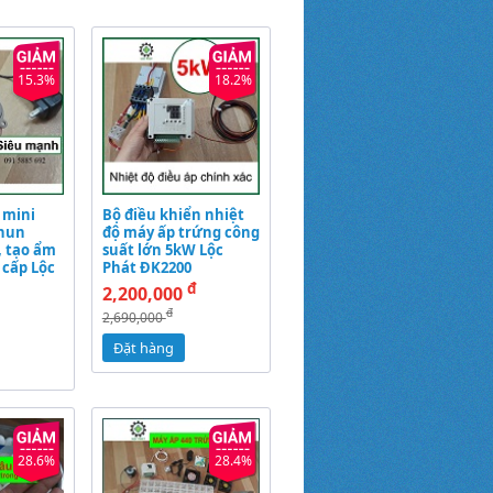
15.3%
18.2%
 mini
Bộ điều khiển nhiệt
hun
độ máy ấp trứng công
, tạo ẩm
suất lớn 5kW Lộc
 cấp Lộc
Phát ĐK2200
đ
2,200,000
đ
2,690,000
Đặt hàng
28.6%
28.4%