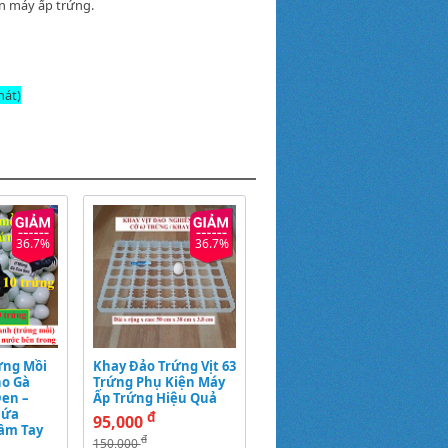
n máy ấp trứng
.
hát)
36.7%
36.7%
ứng Mồi
Khay Đảo Trứng Vịt 63
o Gà
Trứng Phụ Kiện Máy
en –
Ấp Trứng Hiệu Quả
hứa
đ
95,000
ầm Tay
đ
150,000