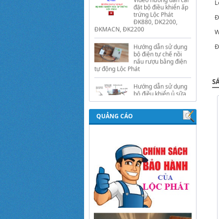
L
Hướng dẫn sử dụng
Đ
bộ điện tự chế nồi
nấu rượu bằng điện
W
tự động Lộc Phát
Đ
Hướng dẫn sử dụng
bộ điều khiển ủ sữa
chua công nghiệp
Lộc Phát
S
Hướng dẫn sử dụng
bộ điều khiển độ ẩm
gold, nhiệt độ và ánh
sáng tự động Lộc
QUẢNG CÁO
Phát