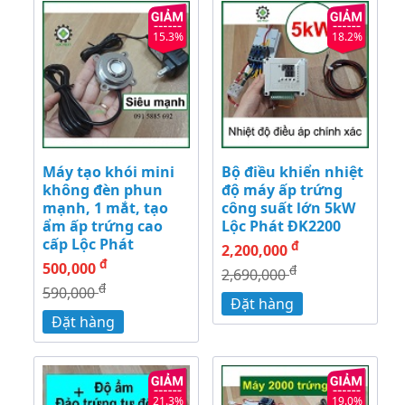
15.3%
18.2%
Máy tạo khói mini
Bộ điều khiển nhiệt
không đèn phun
độ máy ấp trứng
mạnh, 1 mắt, tạo
công suất lớn 5kW
ẩm ấp trứng cao
Lộc Phát ĐK2200
cấp Lộc Phát
đ
2,200,000
đ
500,000
đ
2,690,000
đ
590,000
Đặt hàng
Đặt hàng
21.3%
19.0%