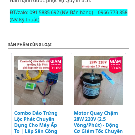
Hân hạnh được phục vụ Quý khách.
ĐT/zalo: 091 5885 692 (NV Bán hàng) – 0966 773 858
(NV Kỹ thuật)
SẢN PHẨM CÙNG LOẠI
31.0%
30.4%
Combo Đảo Trứng
Motor Quay Chậm
Lộc Phát Chuyên
28W 220V (2.5
Dụng Cho Máy Ấp
Vòng/Phút) - Động
To | Lắp Sẵn Công
Cơ Giảm Tốc Chuyên