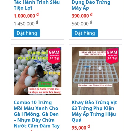
Tắc Hành Trình Siêu
Dụng Đảo Trứng
Tiện Lợi
Máy Ấp
đ
đ
1,000,000
390,000
đ
đ
1,450,000
560,000
Đặt hàng
Đặt hàng
36.7%
36.7%
Combo 10 Trứng
Khay Đảo Trứng Vịt
Mồi Màu Xanh Cho
63 Trứng Phụ Kiện
Gà H’Mông, Gà Đen
Máy Ấp Trứng Hiệu
– Nhựa Dày Chứa
Quả
Nước Cầm Đầm Tay
đ
95,000