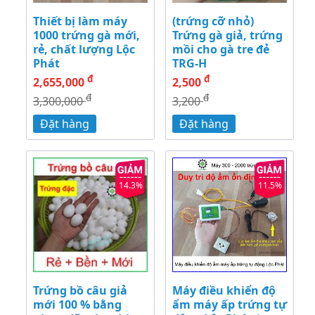
Thiết bị làm máy
(trứng cỡ nhỏ)
1000 trứng gà mới,
Trứng gà giả, trứng
rẻ, chất lượng Lộc
mồi cho gà tre đẻ
Phát
TRG-H
đ
đ
2,655,000
2,500
đ
đ
3,300,000
3,200
Đặt hàng
Đặt hàng
14.3%
11.5%
Trứng bồ câu giả
Máy điều khiển độ
mới 100 % bằng
ẩm máy ấp trứng tự