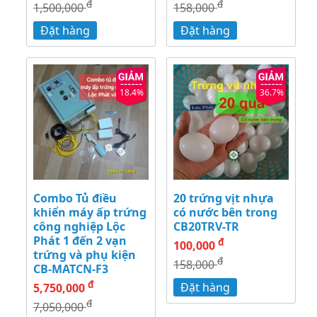
đ
đ
1,500,000
158,000
Đặt hàng
Đặt hàng
18.4%
36.7%
Combo Tủ điều
20 trứng vịt nhựa
khiển máy ấp trứng
có nước bên trong
công nghiệp Lộc
CB20TRV-TR
Phát 1 đến 2 vạn
đ
100,000
trứng và phụ kiện
đ
158,000
CB-MATCN-F3
đ
Đặt hàng
5,750,000
đ
7,050,000