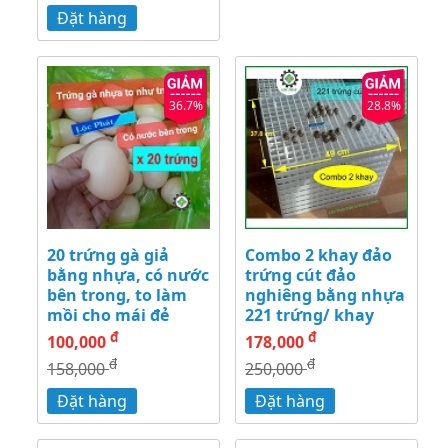
Đặt hàng
36.7%
28.8%
20 trứng gà giả
Combo 2 khay đảo
bằng nhựa, có nước
trứng cút đảo
bên trong, to làm
nghiêng bằng nhựa
mồi cho mái đẻ
221 trứng/ khay
đ
đ
100,000
178,000
đ
đ
158,000
250,000
Đặt hàng
Đặt hàng