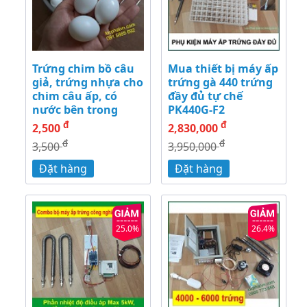
Trứng chim bồ câu
Mua thiết bị máy ấp
giả, trứng nhựa cho
trứng gà 440 trứng
chim câu ấp, có
đầy đủ tự chế
nước bên trong
PK440G-F2
đ
đ
2,500
2,830,000
đ
đ
3,500
3,950,000
Đặt hàng
Đặt hàng
25.0%
26.4%