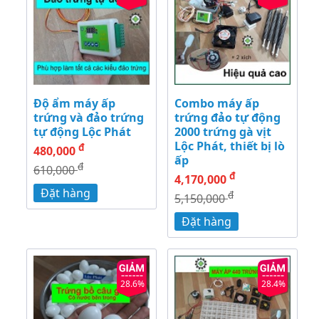
Độ ẩm máy ấp
Combo máy ấp
trứng và đảo trứng
trứng đảo tự động
tự động Lộc Phát
2000 trứng gà vịt
Lộc Phát, thiết bị lò
đ
480,000
ấp
đ
610,000
đ
4,170,000
Đặt hàng
đ
5,150,000
Đặt hàng
28.6%
28.4%