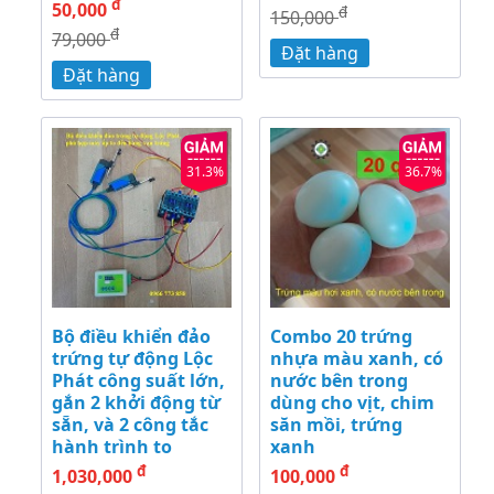
đ
50,000
đ
150,000
đ
79,000
Đặt hàng
Đặt hàng
31.3%
36.7%
Bộ điều khiển đảo
Combo 20 trứng
trứng tự động Lộc
nhựa màu xanh, có
Phát công suất lớn,
nước bên trong
gắn 2 khởi động từ
dùng cho vịt, chim
sẵn, và 2 công tắc
săn mồi, trứng
hành trình to
xanh
đ
đ
1,030,000
100,000