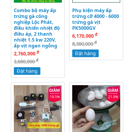
Combo bộ máy ấp
Phụ kiện máy ấp
trứng gà công
trứng cỡ 4000 - 6000
nghiệp Lộc Phát,
trứng gà vịt
điều khiển nhiệt độ
PK5000GV
điều áp, 2 thanh
đ
6,170,000
nhiệt 1.5 kw 220V,
đ
8,380,000
ấp vịt ngan ngỗng
đ
Đặt hàng
2,760,000
đ
3,680,000
Đặt hàng
19.5%
21.9%