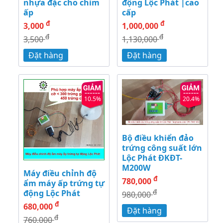
nhựa đặc cho chim
động Lộc Phát |cao
ấp
cấp
đ
đ
3,000
1,000,000
đ
đ
3,500
1,130,000
Đặt hàng
Đặt hàng
10.5%
20.4%
Bộ điều khiển đảo
trứng công suất lớn
Lộc Phát ĐKĐT-
M200W
Máy điều chỉnh độ
đ
780,000
ẩm máy ấp trứng tự
đ
động Lộc Phát
980,000
đ
680,000
Đặt hàng
đ
760,000