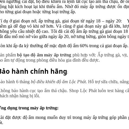
ến ngưỡng cài đặt, bộ điều khiển ra lệnh tắt cục tạo ẩm thả chậu, để 
ộng bật kích hoạt lại khi thiếu ẩm. Nhờ đó máy ấp trứng được ổn đị
ho từng giai đoạn hoặc từng loại trứng ấp.
í dụ ở giai đoạn nở, ấp trứng gà, giai đoạn từ ngày 18 – ngày 20:
Y
ềm gà dễ đạp vỏ khi nở hơn. Và cũng ở giai đoạn này gà đã lớn, lượn
hông yêu cầu nhiệt độ cao. Tôi đã cài độ ẩm ấp trứng gà giai đoạn 
ắt đầu mổ mỏ nở vào giữa ngày ấp 20, nở tưng bừng, giòn bông ngày t
òn khi ấp đa kỳ thường để mặc định độ ẩm 60% trong cả giai đoạn ấp.
ản phẩm
bộ tạo độ ẩm máy ấp trứng
phù hợp với: Ấp trứng gà, vịt
ạo ẩm tự động trong phòng điều hòa gia đình đều được.
Bảo hành chính hãng
:
ảo hành 6 tháng
bộ điều khiển độ ẩm Lộc Phát
. Hỗ trợ sữa chữa, nâng
hông bảo hành cục tạo ẩm thả chậu. Shop Lộc Phát luôn test hàng cẩ
hách nhận hàng bị lỗi.
ng dụng trong máy ấp trứng:
ài đặt được độ ẩm mong muốn duy trì trong máy ấp trứng góp phần gi
ốt.