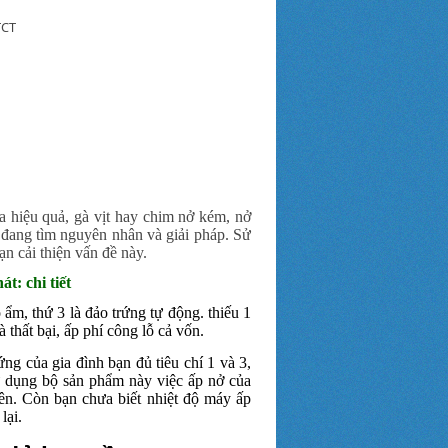
TCT
a hiệu quả, gà vịt hay chim nở kém, nở
 đang tìm nguyên nhân và giải pháp. Sử
ạn cải thiện vấn đề này.
: chi tiết
 ẩm, thứ 3 là đảo trứng tự động. thiếu 1
 thất bại, ấp phí công lỗ cả vốn.
ng của gia đình bạn đủ tiêu chí 1 và 3,
ử dụng bộ sản phẩm này việc ấp nở của
lên. Còn bạn chưa biết nhiệt độ máy ấp
lại.