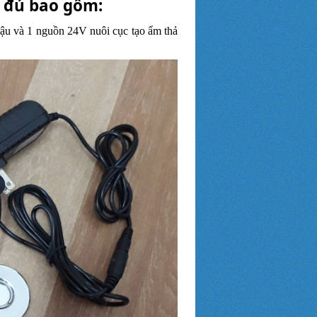
y đủ bao gồm:
hậu và 1 nguồn 24V nuôi cục tạo ẩm thả