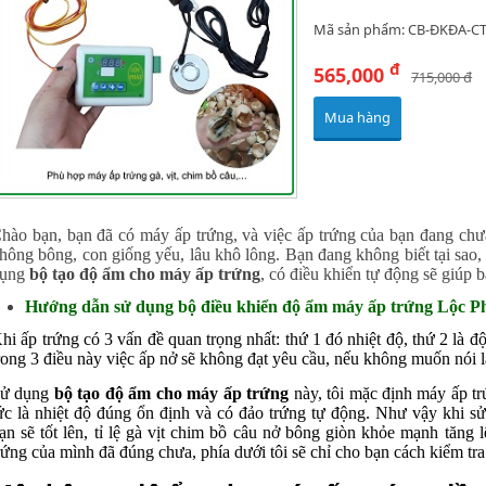
Mã sản phẩm: CB-ĐKĐA-C
đ
565,000
715,000 đ
Mua hàng
hào bạn, bạn đã có máy ấp trứng, và việc ấp trứng của bạn đang chư
hông bông, con giống yếu, lâu khô lông. Bạn đang không biết tại sao,
ụng
bộ tạo độ ẩm cho máy ấp trứng
, có điều khiển tự động sẽ giúp b
Hướng dẫn sử dụng bộ điều khiển độ ẩm máy ấp trứng Lộc Phát
hi ấp trứng có 3 vấn đề quan trọng nhất: thứ 1 đó nhiệt độ, thứ 2 là độ
rong 3 điều này việc ấp nở sẽ không đạt yêu cầu, nếu không muốn nói là
ử dụng
bộ tạo độ ẩm cho máy ấp trứng
này, tôi mặc định máy ấp trứ
ức là nhiệt độ đúng ổn định và có đảo trứng tự động. Như vậy khi s
ạn sẽ tốt lên, tỉ lệ gà vịt chim bồ câu nở bông giòn khỏe mạnh tăng 
rứng của mình đã đúng chưa, phía dưới tôi sẽ chỉ cho bạn cách kiểm tra 