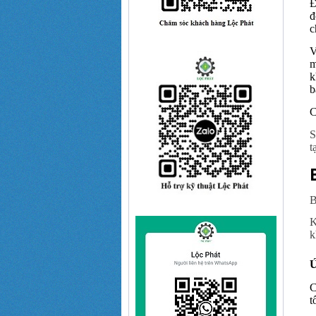
Đ
đ
c
V
m
k
b
C
S
t
B
K
k
Ứ
C
t