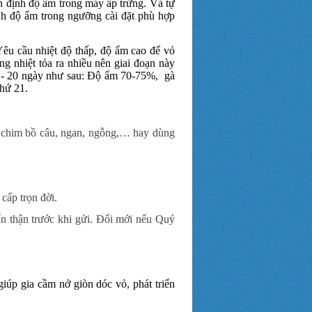
ổn định độ ẩm trong máy ấp trứng. Và tự
nh độ ẩm trong ngưỡng cài đặt phù hợp
êu cầu nhiệt độ thấp, độ ẩm cao để vỏ
g nhiệt tỏa ra nhiều nên giai đoạn này
18 - 20 ngày như sau: Độ ẩm 70-75%, gà
hứ 21.
, chim bồ câu, ngan, ngỗng,… hay dùng
 cấp trọn đời.
n thận trước khi gửi. Đổi mới nếu Quý
úp gia cầm nở giòn dóc vỏ, phát triển