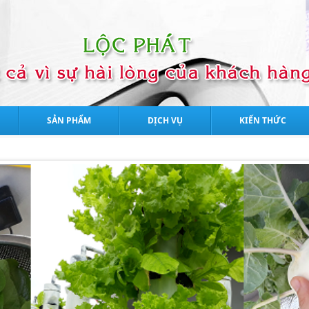
SẢN PHẨM
DỊCH VỤ
KIẾN THỨC