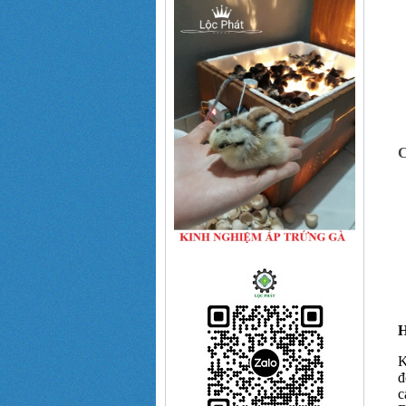
C
H
K
đ
c