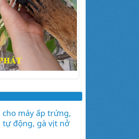
 cho máy ấp trứng,
 tự động, gà vịt nở