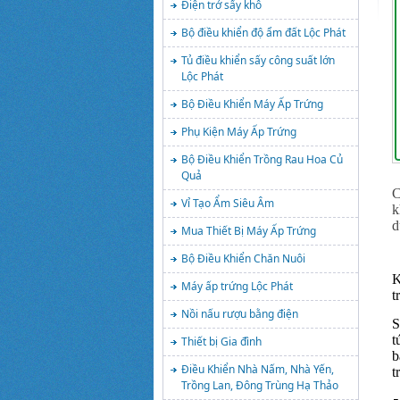
Điện trở sấy khô
Bộ điều khiển độ ẩm đất Lộc Phát
Tủ điều khiển sấy công suất lớn
Lộc Phát
Bộ Điều Khiển Máy Ấp Trứng
Phụ Kiện Máy Ấp Trứng
Bộ Điều Khiển Trồng Rau Hoa Củ
Quả
C
Vỉ Tạo Ẩm Siêu Âm
k
d
Mua Thiết Bị Máy Ấp Trứng
Bộ Điều Khiển Chăn Nuôi
K
Máy ấp trứng Lộc Phát
t
Nồi nấu rượu bằng điện
S
t
Thiết bị Gia đình
b
Điều Khiển Nhà Nấm, Nhà Yến,
t
Trồng Lan, Đông Trùng Hạ Thảo