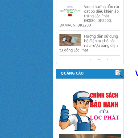
ĐK880, DK2200,
ĐKMACN, ĐK2200
Hướng dẫn sử dụng
bộ điện tự chế nồi
nấu rượu bằng điện
tự động Lộc Phát
Hướng dẫn sử dụng
bộ điều khiển ủ sữa
chua công nghiệp
Lộc Phát
Hướng dẫn sử dụng
bộ điều khiển độ ẩm
QUẢNG CÁO
gold, nhiệt độ và ánh
sáng tự động Lộc
Phát