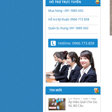
HỖ TRỢ TRỰC TUYẾN
Mua hàng : 091 5885 692
Hỗ trợ kỹ thuật: 0966 773 858
Quản lý chung: 091 5885 692
Hotline: 0966.773.858
Trứng Giả Lộc Phát
Có Nước - Giải Pháp
Ấp Hiệu Quả Cho Gà,
Vịt, Bồ Câu
TIN MỚI
Video hướng dẫn cài
đặt bộ điều khiển ấp
trứng Lộc Phát