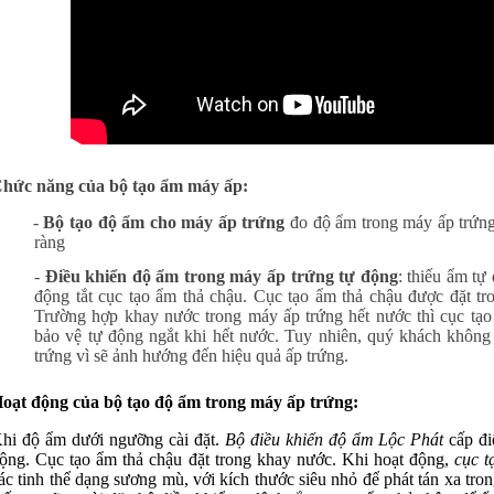
hức năng của bộ tạo ẩm máy ấp:
-
Bộ tạo độ ẩm cho máy ấp trứng
đo độ ẩm trong máy ấp trứng
ràng
-
Điều khiển độ ẩm trong máy ấp trứng tự động
: thiếu ẩm tự
động tắt cục tạo ẩm thả chậu. Cục tạo ẩm thả chậu được đặt tr
Trường hợp khay nước trong máy ấp trứng hết nước thì cục tạ
bảo vệ tự động ngắt khi hết nước. Tuy nhiên, quý khách không
trứng vì sẽ ảnh hướng đến hiệu quả ấp trứng.
oạt động của bộ tạo độ ẩm trong máy ấp trứng:
hi độ ẩm dưới ngưỡng cài đặt.
Bộ điều khiển độ ẩm Lộc Phát
cấp đi
ộng. Cục tạo ẩm thả chậu đặt trong khay nước. Khi hoạt động,
cục t
ác tinh thể dạng sương mù, với kích thước siêu nhỏ để phát tán xa tro