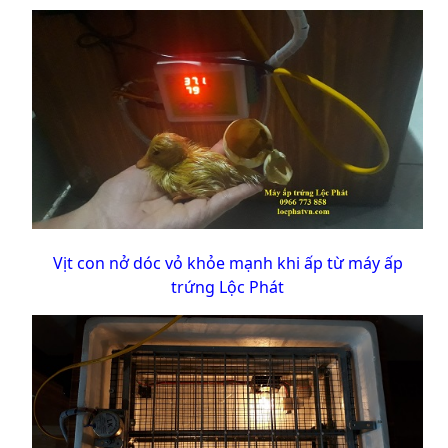
Vịt con nở dóc vỏ khỏe mạnh khi ấp từ máy ấp
trứng Lộc Phát