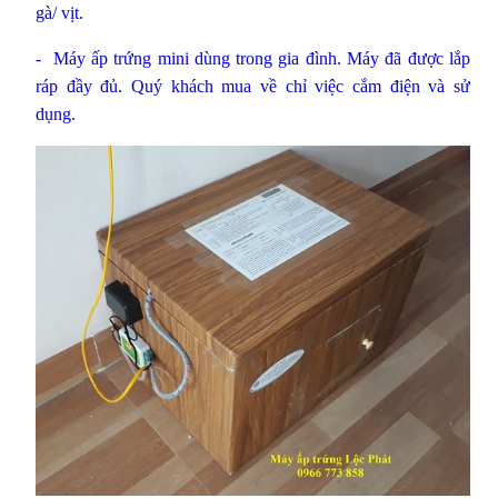
gà/ vịt.
-
Máy ấp trứng mini dùng trong gia đình. Máy đã được lắp
ráp đầy đủ. Quý khách mua về chỉ việc cắm điện và sử
dụng.