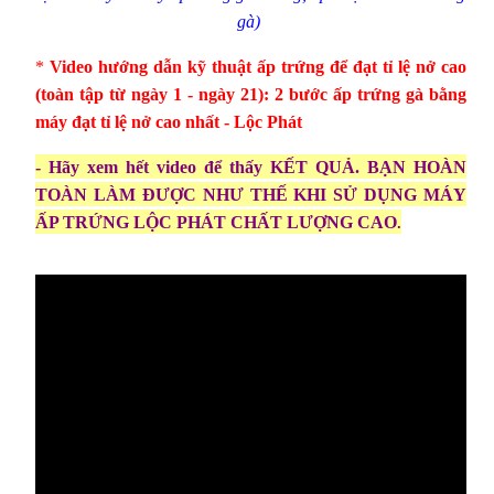
gà)
*
Video hướng dẫn kỹ thuật ấp trứng để đạt tỉ lệ nở cao
(toàn tập từ ngày 1 - ngày 21):
2 bước ấp trứng gà bằng
máy đạt tỉ lệ nở cao nhất - Lộc Phát
- Hãy xem hết video để thấy KẾT QUẢ. BẠN HOÀN
TOÀN LÀM ĐƯỢC NHƯ THẾ KHI SỬ DỤNG MÁY
ẤP TRỨNG LỘC PHÁT CHẤT LƯỢNG CAO
.