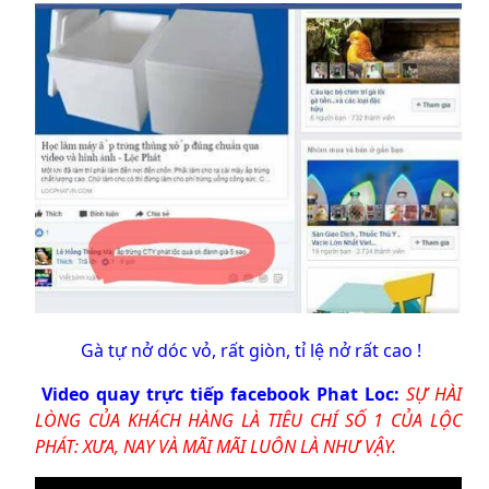
Gà tự nở dóc vỏ, rất giòn, tỉ lệ nở rất cao !
Video quay trực tiếp facebook Phat Loc:
SỰ HÀI
LÒNG CỦA KHÁCH HÀNG LÀ TIÊU CHÍ SỐ 1 CỦA LỘC
PHÁT: XƯA, NAY VÀ MÃI MÃI LUÔN LÀ NHƯ VẬY.