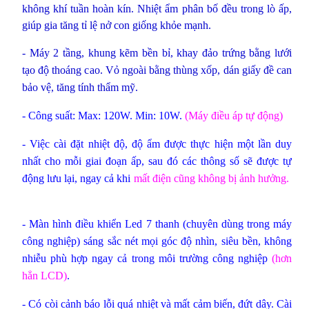
không khí tuần hoàn kín. Nhiệt ẩm phân bố đều trong lò ấp,
giúp gia tăng tỉ lệ nở con giống khỏe mạnh.
- Máy 2 tầng, khung kẽm bền bỉ, khay đảo trứng bằng lưới
tạo độ thoáng cao. Vỏ ngoài bằng thùng xốp, dán giấy đề can
bảo vệ, tăng tính thẩm mỹ.
- Công suất: Max: 120W. Min: 10W.
(
Máy điều áp tự động
)
- Việc cài đặt nhiệt độ, độ ẩm được thực hiện một lần duy
nhất cho mỗi giai đoạn ấp, sau đó các thông số sẽ được tự
động lưu lại, ngay cả khi
mất điện cũng không bị ảnh hưởng.
- Màn hình điều khiển Led 7 thanh (chuyên dùng trong máy
công nghiệp) sáng sắc nét mọi góc độ nhìn, siêu bền, không
nhiễu phù hợp ngay cả trong môi trường công nghiệp
(hơn
hẳn LCD)
.
- Có còi cảnh báo lỗi quá nhiệt và mất cảm biến, đứt dây. Cài