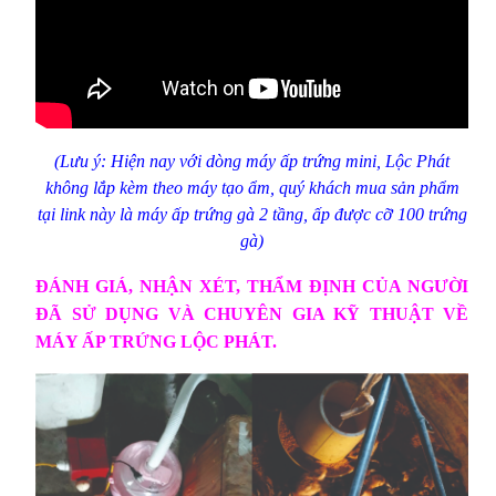
(Lưu ý: Hiện nay với dòng máy ấp trứng mini, Lộc Phát
không lắp kèm theo máy tạo ẩm, quý khách mua sản phẩm
tại link này là máy ấp trứng gà 2 tầng, ấp được cỡ 100 trứng
gà)
ĐÁNH GIÁ, NHẬN XÉT, THẨM ĐỊNH CỦA NGƯỜI
ĐÃ SỬ DỤNG VÀ CHUYÊN GIA KỸ THUẬT VỀ
MÁY ẤP TRỨNG LỘC PHÁT.