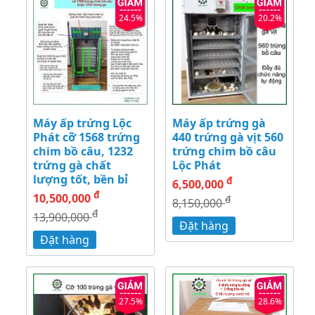
24.5%
20.2%
Máy ấp trứng Lộc
Máy ấp trứng gà
Phát cỡ 1568 trứng
440 trứng gà vịt 560
chim bồ câu, 1232
trứng chim bồ câu
trứng gà chất
Lộc Phát
lượng tốt, bền bỉ
đ
6,500,000
đ
10,500,000
đ
8,150,000
đ
13,900,000
Đặt hàng
Đặt hàng
27.5%
28.6%