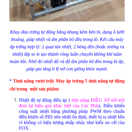
Khay đảo trứng tự động bằng khung kẽm bền bỉ, dạng ô lưới
thoáng, giúp nhiệt và ẩm phân bố đều trong lò. Kết cấu máy
ấp trứng hợp lý: 2 quạt tản nhiệt, 2 bóng đèn (hoặc miếng ra
nhiệt) lắp so le tạo thành vòng luân chuyển không khí tuần
hoàn kín. Nhờ đó nhiệt độ và độ ẩm phân bố đều trong lò ấp,
giúp gia tăng tỉ lệ nở con giống khỏe mạnh.
*
Tính năng vượt trội: Máy ấp trứng 5 tính năng tự động
chỉ trong một sản phẩm:
Nhiệt độ tự động điều áp
(
tính năng ĐIỀU ÁP nổi trội
đem lại hiệu quả khác biệt của Lộc Phát
). Điều khiển
công suất nhiệt bằng phương pháp PWM theo chuẩn
điều khiển số PID nên nhiệt ổn định, thiết bị ra nhiệt bền
vì không có hiện tượng nhấp nháy như kiểu on off của
FOX.