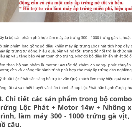
ây là bộ sản phẩm phù hợp làm máy ấp trứng 300 – 1000 trứng gà vịt, hoặc
ộ sản phẩm bao gồm: Bộ điều khiển máy ấp trứng Lộc Phát tích hợp đầy 
áy ấp trứng tự động, hiệu quả, bền và nở tốt. Trong đó nổi trội là chức 
iều áp và 3 tầng bảo vệ an toàn cho trứng. Nhờ đó bộ điều khiển nhiệt độ ổn
èm theo bộ sản phẩm là motor 14w tốc độ chậm 2.5 vòng/ phút chuyên
otor, xích và 2 công tắc hành trình phù hợp cho máy ấp trứng đảo nghiêng
ỹ thuật Lộc Phát sẵn sàng hỗ trợ tư vấn Quý khách làm máy hiệu quả và mi
ằng tất cả sự nhiệt huyết và chân thành. Shop Lộc Phát hân hạnh được ph
B. Chi tiết các sản phẩm trong bộ comb
trứng Lộc Phát + Motor 14w + Nhông x
trình, làm máy 300 - 1000 trứng gà vịt
bồ câu.