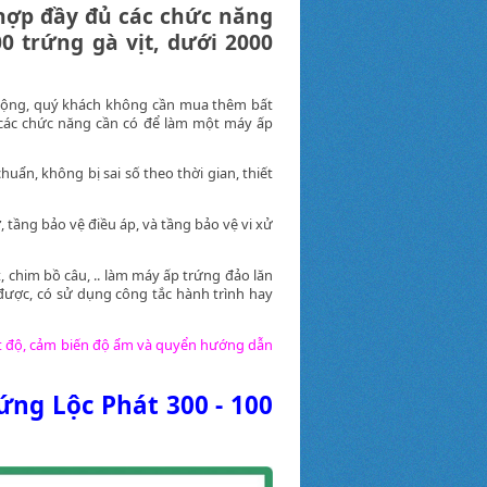
 hợp đầy đủ các chức năng
0 trứng gà vịt, dưới 2000
 động, quý khách không cần mua thêm bất
 các chức năng cần có để làm một máy ấp
huẩn, không bị sai số theo thời gian, thiết
 tầng bảo vệ điều áp, và tầng bảo vệ vi xử
 chim bồ câu, .. làm máy ấp trứng đảo lăn
ược, có sử dụng công tắc hành trình hay
ệt độ, cảm biến độ ẩm và quyển hướng dẫn
ứng Lộc Phát 300 - 100