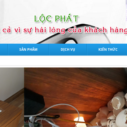
SẢN PHẨM
DỊCH VỤ
KIẾN THỨC