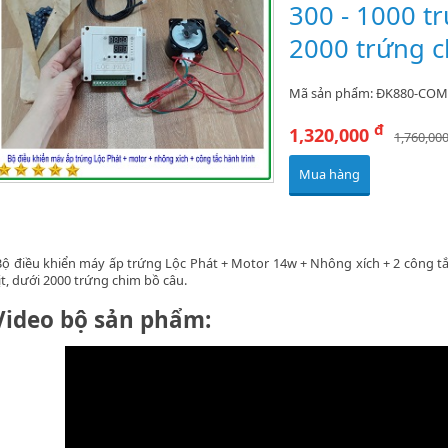
300 - 1000 tr
2000 trứng c
Mã sản phẩm: ĐK880-CO
đ
1,320,000
1,760,00
Mua hàng
ộ điều khiển máy ấp trứng Lộc Phát + Motor 14w + Nhông xích + 2 công tắ
ịt, dưới 2000 trứng chim bồ câu.
Video bộ sản phẩm: