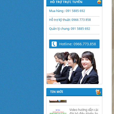
HỖ TRỢ TRỰC TUYẾN
Mua hàng : 091 5885 692
Hỗ trợ kỹ thuật: 0966 773 858
Quản lý chung: 091 5885 692
Hotline: 0966.773.858
Trứng Giả Lộc Phát
Có Nước - Giải Pháp
Ấp Hiệu Quả Cho Gà,
Vịt, Bồ Câu
TIN MỚI
Video hướng dẫn cài
đặt bộ điều khiển ấp
trứng Lộc Phát
ĐK880, DK2200,
ĐKMACN, ĐK2200