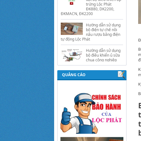
Hướng dẫn sử dụng
bộ điện tự chế nồi
nấu rượu bằng điện
tự động Lộc Phát
Hướng dẫn sử dụng
bộ điều khiển ủ sữa
chua công nghiệp
Đ
Lộc Phát
B
Hướng dẫn sử dụng
m
bộ điều khiển độ ẩm
đ
gold, nhiệt độ và ánh
sáng tự động Lộc
K
Phát
m
QUẢNG CÁO
K
B