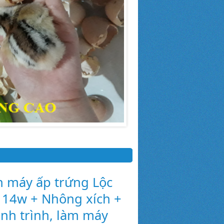
n máy ấp trứng Lộc
 14w + Nhông xích +
ành trình, làm máy