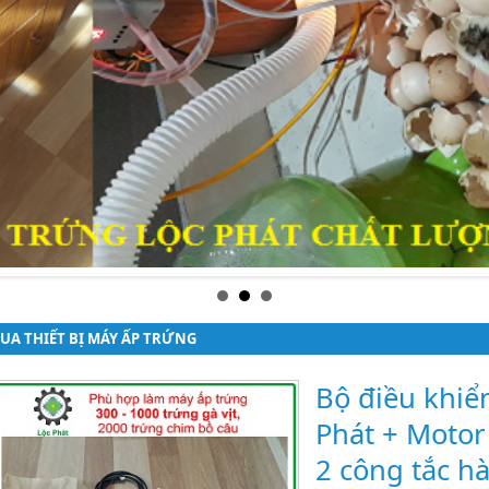
UA THIẾT BỊ MÁY ẤP TRỨNG
Bộ điều khiể
Phát + Motor
2 công tắc h