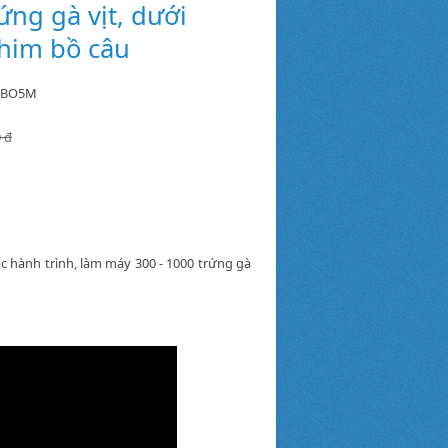
ứng gà vịt, dưới
him bồ câu
MBO5M
0 đ
c hành trình, làm máy 300 - 1000 trứng gà