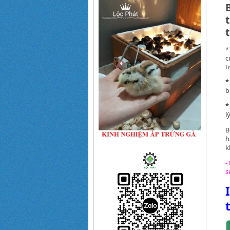
c
t
*
b
*
l
B
h
k
-
s