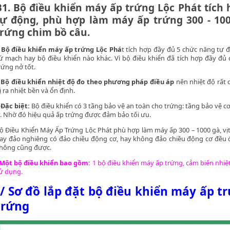
B1.
Bộ điều khiển máy ấp trứng Lộc Phát tích
tự động
, phù hợp làm máy ấp trứng 300 - 100
trứng chim bồ câu.
*
Bộ điều khiển máy ấp trứng Lộc Phá
t tích hợp đầy đủ 5 chức năng tự
ứ mạch hay bộ điều khiển nào khác. Vì bộ điều khiển đã tích hợp đầy đủ
rứng nở tốt.
 Bộ điều khiển nhiệt độ đo theo phương pháp điều áp
nên nhiệt độ rất c
ị ra nhiệt bền và ổn định.
 Đặc biệt:
Bộ điều khiển có 3 tầng bảo vệ an toàn cho trứng: tầng bảo vệ cơ,
ý. Nhờ đó hiệu quả ấp trứng được đảm bảo tối ưu.
ộ Điều Khiển Máy Ấp Trứng Lộc Phát phù hợp làm máy ấp 300 – 1000 gà, vịt,
ay đảo nghiêng có đảo chiều động cơ, hay không đảo chiều động cơ đều đ
hông cũng được.
Một bộ điều khiển bao gồm:
1 bộ điều khiển máy ấp trứng, cảm biến nhi
ử dụng.
I/ Sơ đồ lắp đặt bộ điều khiển máy ấp tr
trứng