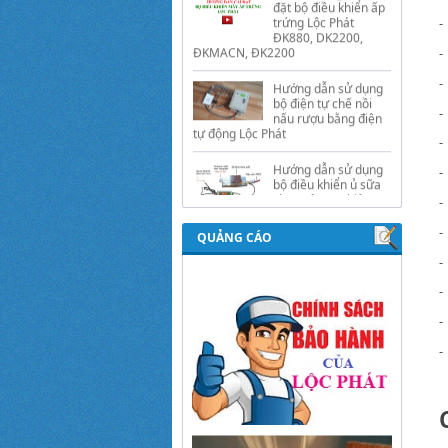
Hướng dẫn sử dụng
-
bộ điện tự chế nồi
nấu rượu bằng điện
-
tự động Lộc Phát
-
Hướng dẫn sử dụng
-
bộ điều khiển ủ sữa
chua công nghiệp
-
Lộc Phát
-
Hướng dẫn sử dụng
bộ điều khiển độ ẩm
-
gold, nhiệt độ và ánh
sáng tự động Lộc
-
QUẢNG CÁO
Phát
-
-
-
-