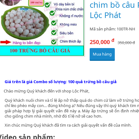
chim bồ câu 
Lộc Phát
Mã sản phẩm: 100TR-NH
đ
250,000
350,000 đ
Mua hàng
Giá trên là giá Combo số lượng: 10
0 quả trứng bồ câu giả
hào mừng Quý khách đến với shop Lộc Phát,
Quý khách nuôi chim và tỉ lệ ấp nở thấp quá do chim cứ làm vỡ trứng ho
chỉ lèo phèo mấy con… đúng không ạ? Nếu đúng vậy thì quý khách tìm
giải pháp hợp lý giải quyết vấn đề này ạ. Máy ấp trứng sẽ ổn định nhiệ
cho giống chim nhà mình, nhờ đó tỉ lệ nở sẽ cao hơn.
Xin chúc mừng Quý khách đã tìm ra cách giải quyết vấn đề của mình.
Video sản phẩm: