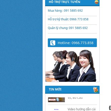
HỖ TRỢ TRỰC TUYẾN
Mua hàng : 091 5885 692
Hỗ trợ kỹ thuật: 0966 773 858
Quản lý chung: 091 5885 692
Hotline: 0966.773.858
Trứng Giả Lộc Phát
Có Nước - Giải Pháp
Ấp Hiệu Quả Cho Gà,
Vịt, Bồ Câu
TIN MỚI
Video hướng dẫn cài
đặt bộ điều khiển ấp
trứng Lộc Phát
ĐK880, DK2200,
ĐKMACN, ĐK2200