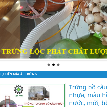
HỤ KIỆN MÁY ẤP TRỨNG
Trứng bồ câu
nhựa, màu h
nước, mới, b