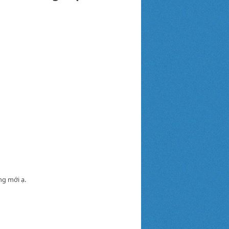
ng mới ạ.