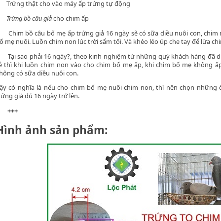
Trứng thật cho vào máy ấp trứng tự động
Trứng bồ câu giả
cho chim ấp
Chim bồ câu bố mẹ ấp trứng giả 16 ngày sẽ có sữa diều nuôi con, chim
ố mẹ nuôi. Luồn chim non lúc trời sẩm tối. Và khéo léo úp che tay để lừa ch
Tại sao phải 16 ngày?, theo kinh nghiệm từ những quý khách hàng đã
ẻ thì khi luồn chim non vào cho chim bố mẹ ấp, khi chim bố mẹ không ấp
hông có sữa diều nuôi con.
ậy có nghĩa là nếu cho chim bố mẹ nuôi chim non, thì nên chọn những 
rứng giả đủ 16 ngày trở lên.
+++
Hình ảnh sản phẩm: