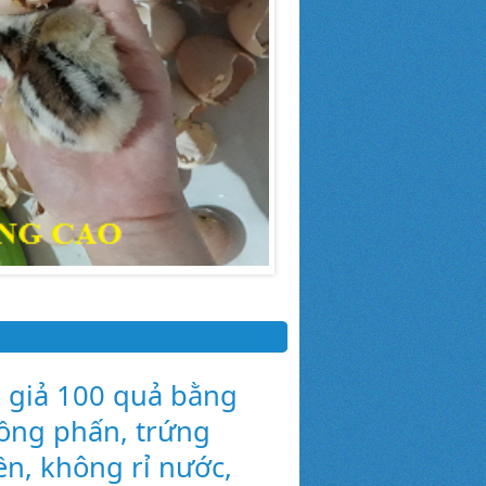
 giả 100 quả bằng
ồng phấn, trứng
ền, không rỉ nước,