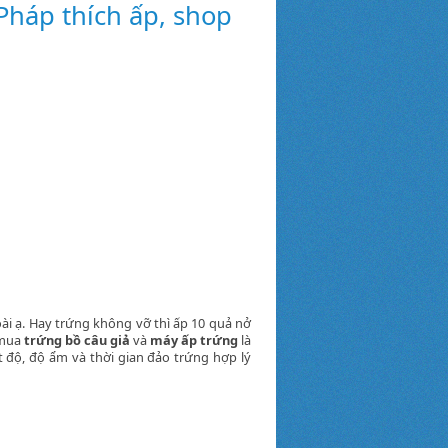
Pháp thích ấp, shop
ài ạ. Hay trứng không vỡ thì ấp 10 quả nở
 mua
trứng bồ câu giả
và
máy ấp trứng
là
t độ, độ ẩm và thời gian đảo trứng hợp lý