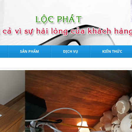
SẢN PHẨM
DỊCH VỤ
KIẾN THỨC