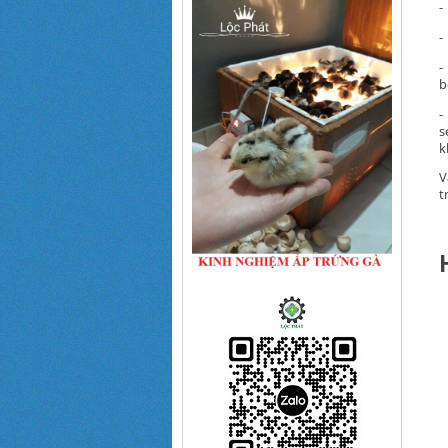
-
-
-
b
-
s
k
V
t