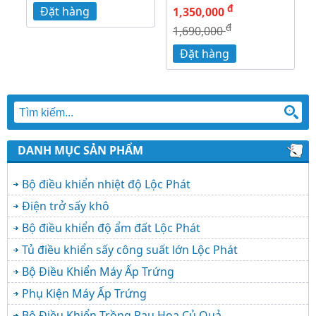
đ
Đặt hàng
1,350,000
đ
1,690,000
Đặt hàng
DANH MỤC SẢN PHẨM
Bộ điều khiển nhiệt độ Lộc Phát
Điện trở sấy khô
Bộ điều khiển độ ẩm đất Lộc Phát
Tủ điều khiển sấy công suất lớn Lộc Phát
Bộ Điều Khiển Máy Ấp Trứng
Phụ Kiện Máy Ấp Trứng
Bộ Điều Khiển Trồng Rau Hoa Củ Quả