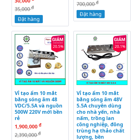
30,000
đ
700,000
đ
35,000
Đặt hàng
Đặt hàng
20.5%
20.1%
Vỉ tạo ẩm 10 mắt
Vỉ tạo ẩm 10 mắt
bằng sóng âm 48
bằng sóng âm 48V
VDC/5.5A và nguồn
5.5A chuyên dùng
500W 220V mới bền
cho nhà yến, nhà
rẻ
nấm, trồng lan
công nghiệp, đông
đ
1,900,000
trùng hạ thảo chất
đ
2,390,000
lượng, bền