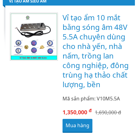
VỈ TẠO ẨM SIÊU ÂM
Vỉ tạo ẩm 10 mắt
bằng sóng âm 48V
5.5A chuyên dùng
cho nhà yến, nhà
nấm, trồng lan
công nghiệp, đông
trùng hạ thảo chất
lượng, bền
Mã sản phẩm: V10M5.5A
đ
1,350,000
1,690,000 đ
Mua hàng