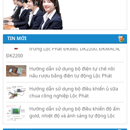
Hiệu Quả Cho Gà, Vịt, Bồ Câu
Video hướng dẫn cài đặt bộ điều khiển ấp
trứng Lộc Phát ĐK880, DK2200, ĐKMACN,
ĐK2200
TIN MỚI
Hướng dẫn sử dụng bộ điện tự chế nồi
nấu rượu bằng điện tự động Lộc Phát
Hướng dẫn sử dụng bộ điều khiển ủ sữa
chua công nghiệp Lộc Phát
Hướng dẫn sử dụng bộ điều khiển độ ẩm
gold, nhiệt độ và ánh sáng tự động Lộc
Phát