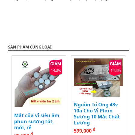
SẢN PHẨM CÙNG LOẠI
14.3%
14.4%
Nguồn Tổ Ong 48v
10a Cho Vỉ Phun
Mắt của vỉ siêu âm
Sương 10 Mắt Chất
phun sương tốt,
Lượng
mới, rẻ
đ
599,000
đ