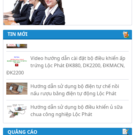
Trứng Giả Lộc Phát Có Nước - Giải Pháp Ấp
Hiệu Quả Cho Gà, Vịt, Bồ Câu
TIN MỚI
Video hướng dẫn cài đặt bộ điều khiển ấp
trứng Lộc Phát ĐK880, DK2200, ĐKMACN,
ĐK2200
Hướng dẫn sử dụng bộ điện tự chế nồi
nấu rượu bằng điện tự động Lộc Phát
Hướng dẫn sử dụng bộ điều khiển ủ sữa
chua công nghiệp Lộc Phát
Hướng dẫn sử dụng bộ điều khiển độ ẩm
gold, nhiệt độ và ánh sáng tự động Lộc
Phát
QUẢNG CÁO