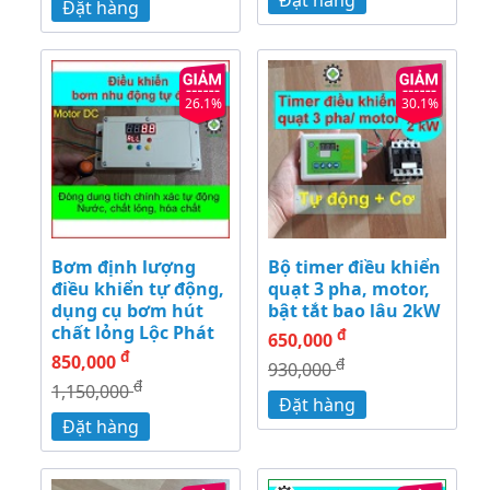
Đặt hàng
Đặt hàng
26.1%
30.1%
Bơm định lượng
Bộ timer điều khiển
điều khiển tự động,
quạt 3 pha, motor,
dụng cụ bơm hút
bật tắt bao lâu 2kW
chất lỏng Lộc Phát
đ
650,000
đ
850,000
đ
930,000
đ
1,150,000
Đặt hàng
Đặt hàng