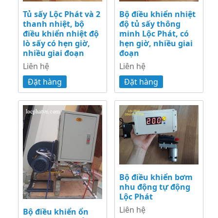
Tủ sấy Lộc Phát và 2
Bộ điều khiển nhiệt
thanh nhiệt, bộ
độ tủ sấy thông
điều khiển nhiệt độ
minh Lộc Phát, có
lò sấy có hẹn giờ,
hẹn giờ, nhiều giai
nhiều giai đoạn
đoạn
Liên hệ
Liên hệ
Đặt hàng
Đặt hàng
Bộ điều khiển bơm
nhu động tự động
Lộc Phát
Liên hệ
Bộ điều khiển ổn