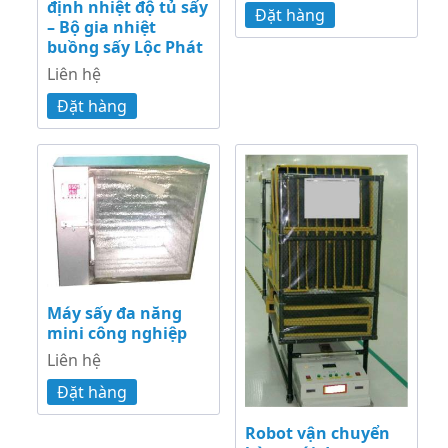
định nhiệt độ tủ sấy
Đặt hàng
– Bộ gia nhiệt
buồng sấy Lộc Phát
Liên hệ
Đặt hàng
Máy sấy đa năng
mini công nghiệp
Liên hệ
Đặt hàng
Robot vận chuyển