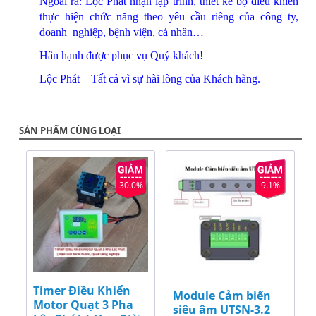
Ngoài ra: Lộc Phát nhận lập trình, thiết kế bộ điều khiển
thực hiện chức năng theo yêu cầu riêng của công ty,
doanh nghiệp, bệnh viện, cá nhân…
Hân hạnh được phục vụ Quý khách!
Lộc Phát – Tất cả vì sự hài lòng của Khách hàng.
SẢN PHẨM CÙNG LOẠI
30.0%
9.1%
Timer Điều Khiển
Module Cảm biến
Motor Quạt 3 Pha
siêu âm UTSN-3.2