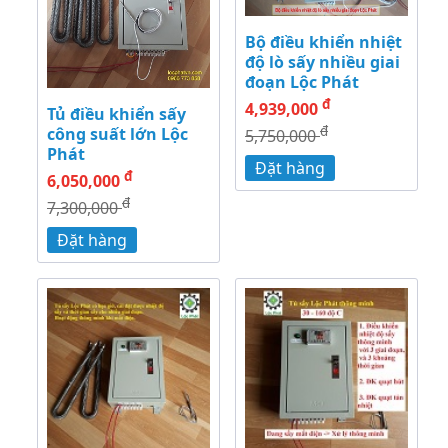
Bộ điều khiển nhiệt
độ lò sấy nhiều giai
đoạn Lộc Phát
đ
4,939,000
Tủ điều khiển sấy
đ
công suất lớn Lộc
5,750,000
Phát
Đặt hàng
đ
6,050,000
đ
7,300,000
Đặt hàng