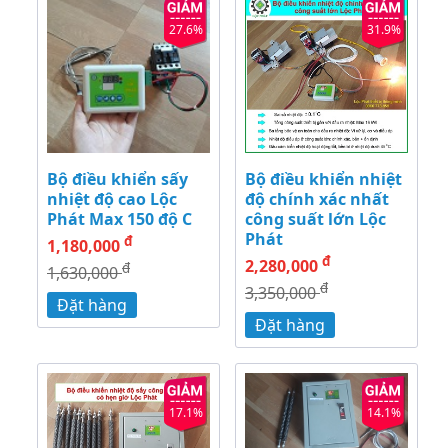
27.6%
31.9%
Bộ điều khiển sấy
Bộ điều khiển nhiệt
nhiệt độ cao Lộc
độ chính xác nhất
Phát Max 150 độ C
công suất lớn Lộc
Phát
đ
1,180,000
đ
2,280,000
đ
1,630,000
đ
3,350,000
Đặt hàng
Đặt hàng
17.1%
14.1%