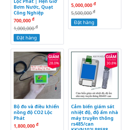
Lộc Phát | Hẹn Giờ
đ
5,000,000
Bơm Nước, Quạt
đ
Công Nghiệp
5,500,000
đ
700,000
Đặt hàng
đ
1,000,000
Đặt hàng
28.0%
30.8%
Bộ đo và điều khiển
Cảm biến giám sát
nồng độ CO2 Lộc
nhiệt độ, độ ẩm nhà
Phát
máy truyền thông
rs485/can
đ
1,800,000
KKVN102LP8588