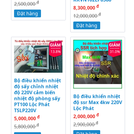
đ
2,500,000
đ
8,300,000
Đặt hàng
đ
12,000,000
Đặt hàng
13.8%
31.0%
Bộ điều khiển nhiệt
độ sấy chỉnh nhiệt
độ 220V cảm biến
Bộ điều khiển nhiệt
nhiệt độ phòng sấy
độ ssr Max 4kw 220V
PT100 Lộc Phát
Lộc Phát
TSLP220V
đ
2,000,000
đ
5,000,000
đ
2,900,000
đ
5,800,000