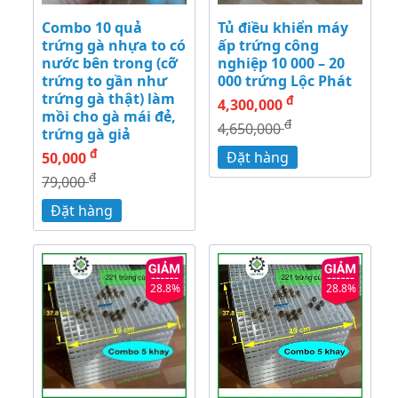
Combo 10 quả
Tủ điều khiển máy
trứng gà nhựa to có
ấp trứng công
nước bên trong (cỡ
nghiệp 10 000 – 20
trứng to gần như
000 trứng Lộc Phát
trứng gà thật) làm
đ
4,300,000
mồi cho gà mái đẻ,
đ
4,650,000
trứng gà giả
đ
Đặt hàng
50,000
đ
79,000
Đặt hàng
28.8%
28.8%