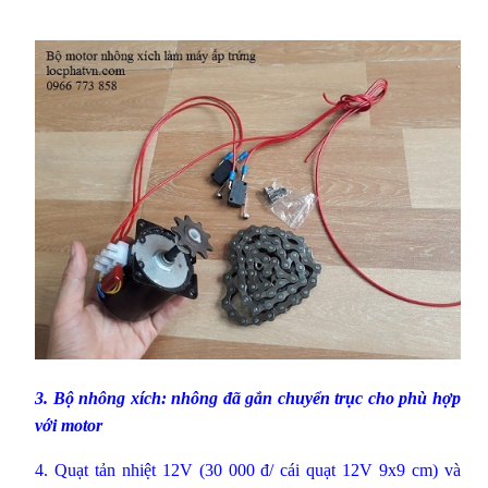
3.
Bộ nhông xích
: nhông đã gắn chuyển trục cho phù hợp
với motor
4. Quạt tản nhiệt 12V (30 000 đ/ cái
quạt 12V 9x9 cm
) và