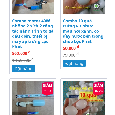
Combo motor 40W
Combo 10 quả
nhông 2 xích 2 công
trứng vịt nhựa,
tắc hành trình to đã
màu hơi xanh, có
đấu điện, thiết bị
đầy nước bên trong
máy ấp trứng Lộc
shop Lộc Phát
Phát
đ
50,000
đ
860,000
đ
79,000
đ
1,150,000
Đặt hàng
Đặt hàng
31.5%
36.7%