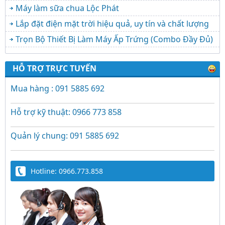
Máy làm sữa chua Lộc Phát
Lắp đặt điện mặt trời hiệu quả, uy tín và chất lượng
Trọn Bộ Thiết Bị Làm Máy Ấp Trứng (Combo Đầy Đủ)
HỖ TRỢ TRỰC TUYẾN
Mua hàng : 091 5885 692
Hỗ trợ kỹ thuật: 0966 773 858
Quản lý chung: 091 5885 692
Hotline: 0966.773.858
Trứng Giả Lộc Phát Có Nước - Giải Pháp Ấp
Hiệu Quả Cho Gà, Vịt, Bồ Câu