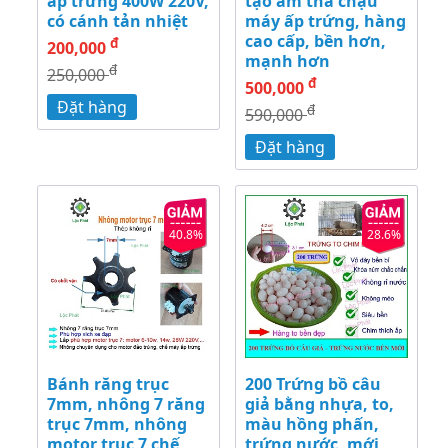
ấp trứng 400W 220V,
tạo ẩm thả chậu
có cánh tản nhiệt
máy ấp trứng, hàng
cao cấp, bền hơn,
đ
200,000
mạnh hơn
đ
250,000
đ
500,000
Đặt hàng
đ
590,000
Đặt hàng
40.8%
28.6%
Bánh răng trục
200 Trứng bồ câu
7mm, nhông 7 răng
giả bằng nhựa, to,
trục 7mm, nhông
màu hồng phấn,
motor trục 7 chế
trứng nước, mới,