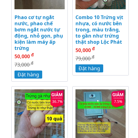
Phao cơ tự ngắt
Combo 10 Trứng vịt
nước, phao chế
nhựa, có nước bên
bơm ngắt nước tự
trong, màu trắng,
động, nhỏ gọn, phụ
to gần như trứng
kiện làm máy ấp
thật shop Lộc Phát
trứng
đ
50,000
đ
50,000
đ
79,000
đ
73,000
Đặt hàng
Đặt hàng
36.7%
7.5%