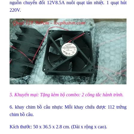
nguồn chuyển đổi 12V8.5A nuôi quạt tản nhiệt. 1
quạt hút
220V
.
5. Khuyến mại: Tặng kèm bộ combo: 2 công tắc hành trình.
6.
khay chim bồ câu nhựa
: Mỗi khay chứa được 112 trứng
chim bồ câu.
Kích thước: 50 x 36.5 x 2.8 cm. (Dài x rộng x cao).