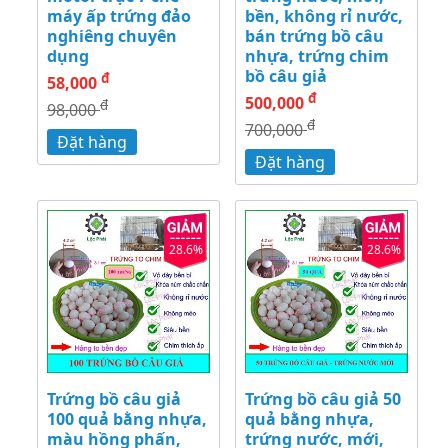
máy ấp trứng đảo
bền, không rỉ nước,
nghiêng chuyên
bán trứng bồ câu
dụng
nhựa, trứng chim
bồ câu giả
đ
58,000
đ
500,000
đ
98,000
đ
700,000
Đặt hàng
Đặt hàng
28.6%
28.6%
Trứng bồ câu giả
Trứng bồ câu giả 50
100 quả bằng nhựa,
quả bằng nhựa,
màu hồng phấn,
trứng nước, mới,