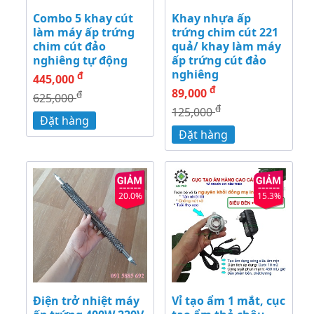
Combo 5 khay cút
Khay nhựa ấp
làm máy ấp trứng
trứng chim cút 221
chim cút đảo
quả/ khay làm máy
nghiêng tự động
ấp trứng cút đảo
nghiêng
đ
445,000
đ
89,000
đ
625,000
đ
125,000
Đặt hàng
Đặt hàng
20.0%
15.3%
Điện trở nhiệt máy
Vỉ tạo ẩm 1 mắt, cục