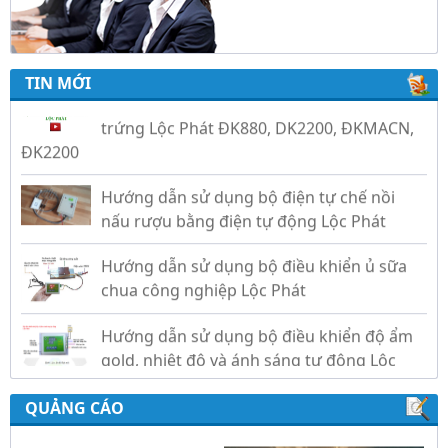
Video hướng dẫn cài đặt bộ điều khiển ấp
trứng Lộc Phát ĐK880, DK2200, ĐKMACN,
TIN MỚI
ĐK2200
Hướng dẫn sử dụng bộ điện tự chế nồi
nấu rượu bằng điện tự động Lộc Phát
Hướng dẫn sử dụng bộ điều khiển ủ sữa
chua công nghiệp Lộc Phát
Hướng dẫn sử dụng bộ điều khiển độ ẩm
gold, nhiệt độ và ánh sáng tự động Lộc
Phát
QUẢNG CÁO