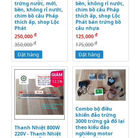
trứng nước, mới,
bền, không rỉ nước,
bền, không rỉ nước,
chim bồ câu Pháp
chim bồ câu Pháp
thích ấp, shop Lộc
thích ấp, shop Lộc
Phát bán trứng bồ
Phát
câu nhựa
đ
đ
250,000
125,000
đ
đ
350,000
175,000
Đặt hàng
Đặt hàng
12.5%
Combo bộ điều
khiển đảo trứng
3000 trứng gà đổ lại
theo kiểu đảo
Thanh Nhiệt 800W
nghiêng motor
220V - Thanh Nhiệt