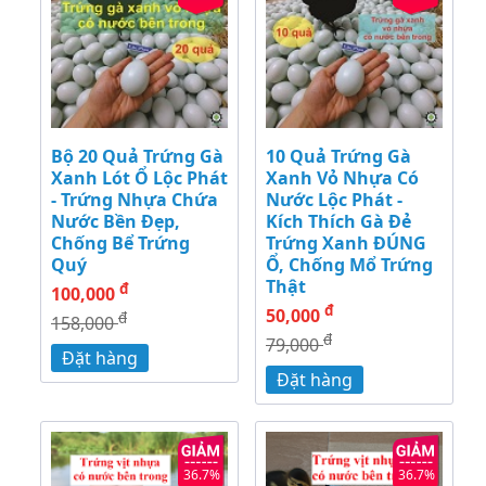
Bộ 20 Quả Trứng Gà
10 Quả Trứng Gà
Xanh Lót Ổ Lộc Phát
Xanh Vỏ Nhựa Có
- Trứng Nhựa Chứa
Nước Lộc Phát -
Nước Bền Đẹp,
Kích Thích Gà Đẻ
Chống Bể Trứng
Trứng Xanh ĐÚNG
Quý
Ổ, Chống Mổ Trứng
Thật
đ
100,000
đ
50,000
đ
158,000
đ
79,000
Đặt hàng
Đặt hàng
36.7%
36.7%