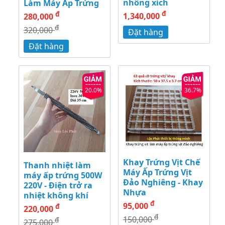
nhông xích
Làm Máy Ấp Trứng
đ
đ
1,340,000
280,000
đ
320,000
Đặt hàng
Đặt hàng
20.0%
36.7%
Khay Trứng Vịt Chế
Thanh nhiệt làm
Máy Ấp Trứng Vịt
máy ấp trứng 500W
Đảo Nghiêng - Khay
220V - Điện trở ra
Nhựa
nhiệt không khí
đ
95,000
đ
220,000
đ
150,000
đ
275,000