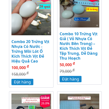
Combo 10 Trứng Vịt
Giả ( Vỏ Nhựa Có
Combo 20 Trứng Vịt
Nước Bên Trong) –
Nhựa Có Nước -
Kích Thích Vịt Đẻ
Trứng Mồi Lót Ổ
Tập Trung, Dễ Dàng
Kích Thích Vịt Đẻ
Thu Hoạch
Hiệu Quả Cao
đ
50,000
đ
100,000
đ
79,000
đ
158,000
Đặt hàng
Đặt hàng
26.8%