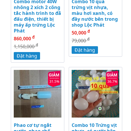
Combo motor 40W
Combo 10 quả
nhông 2 xích 2 công
trứng vịt nhựa,
tắc hành trình to đã
màu hơi xanh, có
đấu điện, thiết bị
đầy nước bên trong
máy ấp trứng Lộc
shop Lộc Phát
Phát
đ
50,000
đ
860,000
đ
79,000
đ
1,150,000
Đặt hàng
Đặt hàng
31.5%
36.7%
Phao cơ tự ngắt
Combo 10 Trứng vịt
nước, phao chế
nhựa, có nước bên