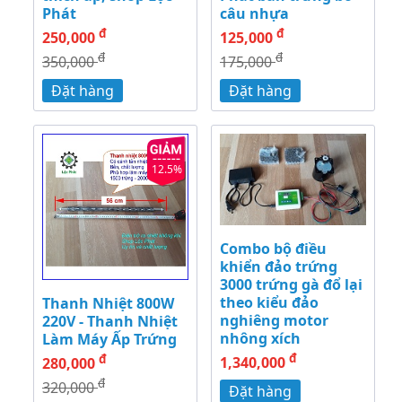
Phát
câu nhựa
đ
đ
250,000
125,000
đ
đ
350,000
175,000
Đặt hàng
Đặt hàng
12.5%
Combo bộ điều
khiển đảo trứng
3000 trứng gà đổ lại
theo kiểu đảo
Thanh Nhiệt 800W
nghiêng motor
220V - Thanh Nhiệt
nhông xích
Làm Máy Ấp Trứng
đ
đ
1,340,000
280,000
đ
320,000
Đặt hàng