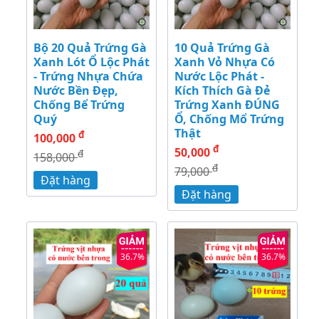
Bộ 20 Quả Trứng Gà
10 Quả Trứng Gà
Xanh Lót Ổ Lộc Phát
Xanh Vỏ Nhựa Có
- Trứng Nhựa Chứa
Nước Lộc Phát -
Nước Bền Đẹp,
Kích Thích Gà Đẻ
Chống Bể Trứng
Trứng Xanh ĐÚNG
Quý
Ổ, Chống Mổ Trứng
Thật
đ
100,000
đ
50,000
đ
158,000
đ
79,000
Đặt hàng
Đặt hàng
36.7%
36.7%