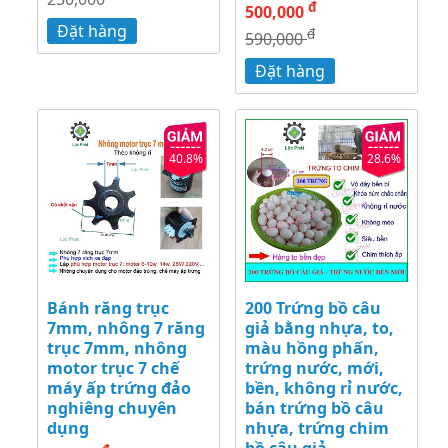
đ
500,000
Đặt hàng
đ
590,000
Đặt hàng
40.8%
28.6%
Bánh răng trục
200 Trứng bồ câu
7mm, nhông 7 răng
giả bằng nhựa, to,
trục 7mm, nhông
màu hồng phấn,
motor trục 7 chế
trứng nước, mới,
máy ấp trứng đảo
bền, không rỉ nước,
nghiêng chuyên
bán trứng bồ câu
dụng
nhựa, trứng chim
bồ câu giả