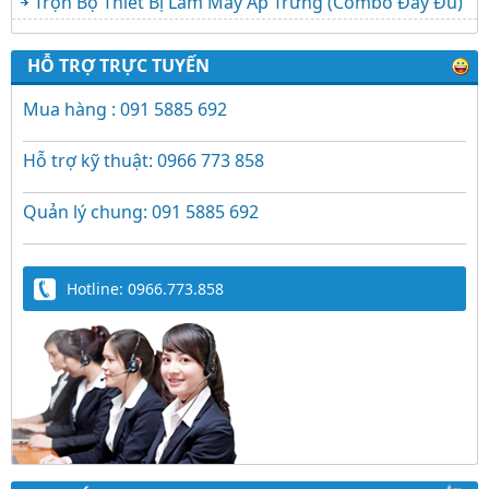
Trọn Bộ Thiết Bị Làm Máy Ấp Trứng (Combo Đầy Đủ)
HỖ TRỢ TRỰC TUYẾN
Mua hàng : 091 5885 692
Hỗ trợ kỹ thuật: 0966 773 858
Quản lý chung: 091 5885 692
Hotline: 0966.773.858
Trứng Giả Lộc Phát Có Nước - Giải Pháp Ấp
Hiệu Quả Cho Gà, Vịt, Bồ Câu
Video hướng dẫn cài đặt bộ điều khiển ấp
trứng Lộc Phát ĐK880, DK2200, ĐKMACN,
ĐK2200