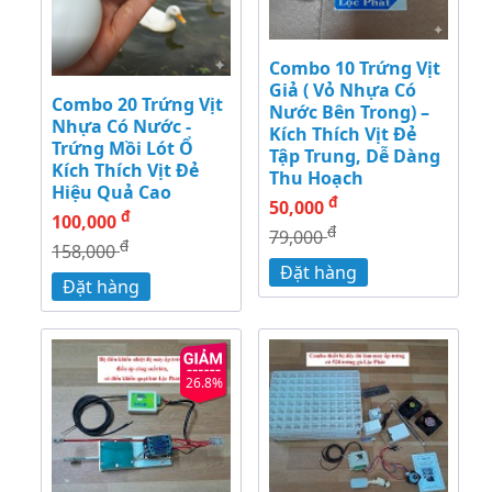
Combo 10 Trứng Vịt
Giả ( Vỏ Nhựa Có
Combo 20 Trứng Vịt
Nước Bên Trong) –
Nhựa Có Nước -
Kích Thích Vịt Đẻ
Trứng Mồi Lót Ổ
Tập Trung, Dễ Dàng
Kích Thích Vịt Đẻ
Thu Hoạch
Hiệu Quả Cao
đ
50,000
đ
100,000
đ
79,000
đ
158,000
Đặt hàng
Đặt hàng
26.8%