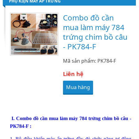
PHỤ KIỆN MÁY ẤP TRỨNG
Combo đồ cần
mua làm máy 784
trứng chim bồ câu
- PK784-F
Mã sản phẩm: PK784-F
Liên hệ
Mua hàng
I. Combo đồ cần mua làm máy 784 trứng chim bồ câu -
PK784-F :
1. Bộ điều khiển máy ấp trứng đầy đủ chức năng tự động