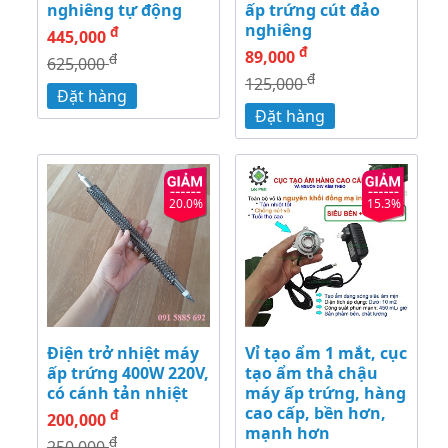
nghiêng tự động
ấp trứng cút đảo
nghiêng
đ
445,000
đ
89,000
đ
625,000
đ
125,000
Đặt hàng
Đặt hàng
20.0%
15.3%
Điện trở nhiệt máy
Vỉ tạo ẩm 1 mắt, cục
ấp trứng 400W 220V,
tạo ẩm thả chậu
có cánh tản nhiệt
máy ấp trứng, hàng
cao cấp, bền hơn,
đ
200,000
mạnh hơn
đ
250,000