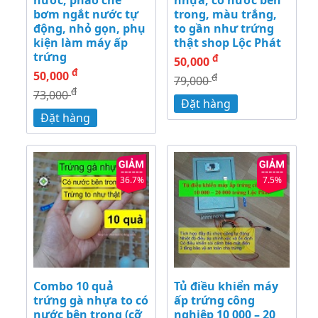
bơm ngắt nước tự
trong, màu trắng,
động, nhỏ gọn, phụ
to gần như trứng
kiện làm máy ấp
thật shop Lộc Phát
trứng
đ
50,000
đ
50,000
đ
79,000
đ
73,000
Đặt hàng
Đặt hàng
36.7%
7.5%
Combo 10 quả
Tủ điều khiển máy
trứng gà nhựa to có
ấp trứng công
nước bên trong (cỡ
nghiệp 10 000 – 20