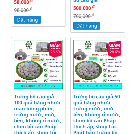
đ
58,000
đ
500,000
đ
98,000
đ
700,000
Đặt hàng
Đặt hàng
28.6%
28.6%
Trứng bồ câu giả
Trứng bồ câu giả 50
100 quả bằng nhựa,
quả bằng nhựa,
màu hồng phấn,
trứng nước, mới,
trứng nước, mới,
bền, không rỉ nước,
bền, không rỉ nước,
chim bồ câu Pháp
chim bồ câu Pháp
thích ấp, shop Lộc
thích ấp, shop Lộc
Phát bán trứng bồ