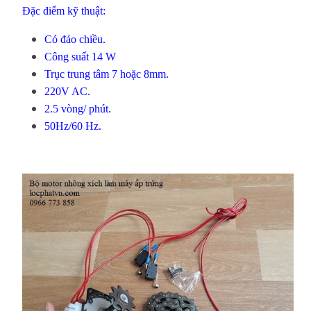
Đặc điểm kỹ thuật:
Có đảo chiều.
Công suất 14 W
Trục trung tâm 7 hoặc 8mm.
220V AC.
2.5 vòng/ phút.
50Hz/60 Hz.