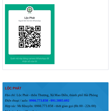
LỘC PHÁT
Địa chỉ:
Lộc Phát - thôn Thượng, Xã Mao Điền, thành phố Hải Phòng
Điện thoại / zalo:
0966.773.858
-
091.5885.692
Hợp tác:
Mr Khuyên: 0966.773.858 - thời gian gọi (8h:00 - 22h:00)