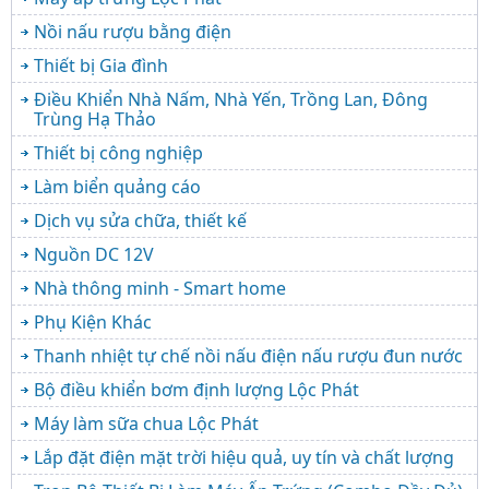
Nồi nấu rượu bằng điện
Thiết bị Gia đình
Điều Khiển Nhà Nấm, Nhà Yến, Trồng Lan, Đông
Trùng Hạ Thảo
Thiết bị công nghiệp
Làm biển quảng cáo
Dịch vụ sửa chữa, thiết kế
Nguồn DC 12V
Nhà thông minh - Smart home
Phụ Kiện Khác
Thanh nhiệt tự chế nồi nấu điện nấu rượu đun nước
Bộ điều khiển bơm định lượng Lộc Phát
Máy làm sữa chua Lộc Phát
Lắp đặt điện mặt trời hiệu quả, uy tín và chất lượng