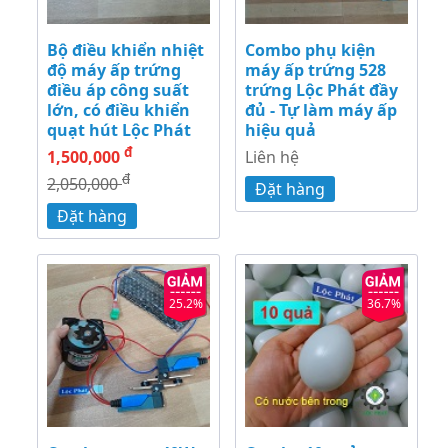
Bộ điều khiển nhiệt
Combo phụ kiện
độ máy ấp trứng
máy ấp trứng 528
điều áp công suất
trứng Lộc Phát đầy
lớn, có điều khiển
đủ - Tự làm máy ấp
quạt hút Lộc Phát
hiệu quả
đ
1,500,000
Liên hệ
đ
2,050,000
Đặt hàng
Đặt hàng
25.2%
36.7%