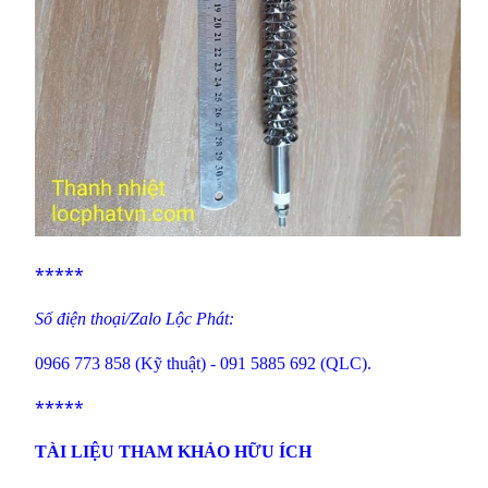
*****
Số điện thoại/Zalo Lộc Phát:
0966 773 858 (Kỹ thuật) - 091 5885 692 (QLC).
*****
TÀI LIỆU THAM KHẢO HỮU ÍCH