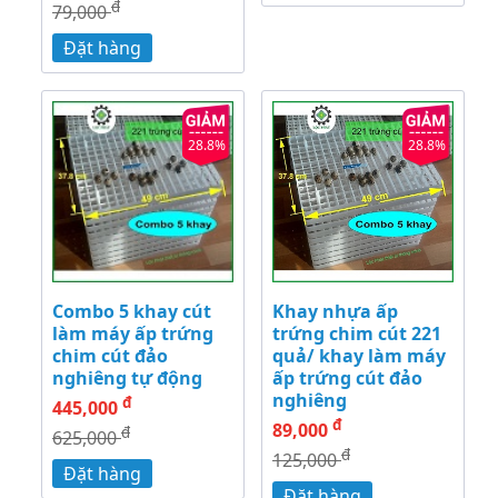
đ
79,000
Đặt hàng
28.8%
28.8%
Combo 5 khay cút
Khay nhựa ấp
làm máy ấp trứng
trứng chim cút 221
chim cút đảo
quả/ khay làm máy
nghiêng tự động
ấp trứng cút đảo
nghiêng
đ
445,000
đ
89,000
đ
625,000
đ
125,000
Đặt hàng
Đặt hàng