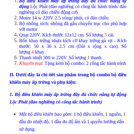
Bộ điều khiển máy ấp trứng đầy đủ chức năng tự
động
Lộc Phát (đảo nghiêng có công tắc hành trình/ đảo
nghiêng có đảo chiều động cơ)
Motor 14 w 220V 2.5 vòng/ phút, có đảo chiều
Bộ nhông xích: nhông đã gắn chuyển trục cho phù hợp
với motor
Quạt 220V. Kích thước 12x12 cm. Số lượng
3
cái.
Bốn kh
ay trứng nhựa kích cỡ khay trứng gà vịt - Kích
thước: 50 x 36 x 2.5 cm (Dài x rộng x cao). Số
lượng
4
khay
Thanh nhiệt 300 w 220V. Số lượng
1
thanh
Khuyến mại
:
Tặng kèm bộ combo: 2 công tắc hành trình
II. Dưới đây là chi tiết sản phẩm trong bộ combo bộ điều
khiển máy ấp trứng và phụ kiện:
1. Bộ điều khiển máy ấp trứng đầy đủ chức năng tự động
Lộc Phát (đảo nghiêng có công tắc hành trình)
Một bộ điều khiển bao gồm
: 1 bộ điều khiển, 1 nguồn, 1
đầu đo nhiệt độ, 1 đầu đo độ ẩm và 1 quyển hướng dẫn
sử dụng.