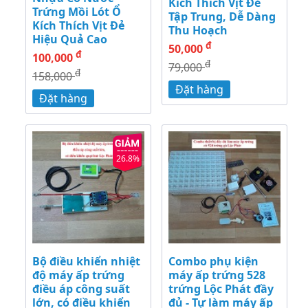
Kích Thích Vịt Đẻ
Trứng Mồi Lót Ổ
Tập Trung, Dễ Dàng
Kích Thích Vịt Đẻ
Thu Hoạch
Hiệu Quả Cao
đ
50,000
đ
100,000
đ
79,000
đ
158,000
Đặt hàng
Đặt hàng
26.8%
Bộ điều khiển nhiệt
Combo phụ kiện
độ máy ấp trứng
máy ấp trứng 528
điều áp công suất
trứng Lộc Phát đầy
lớn, có điều khiển
đủ - Tự làm máy ấp