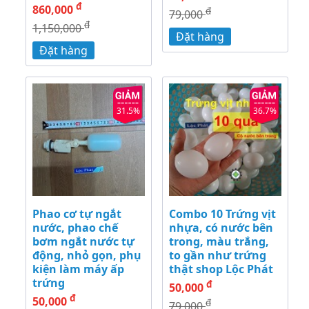
đ
860,000
đ
79,000
đ
1,150,000
Đặt hàng
Đặt hàng
31.5%
36.7%
Phao cơ tự ngắt
Combo 10 Trứng vịt
nước, phao chế
nhựa, có nước bên
bơm ngắt nước tự
trong, màu trắng,
động, nhỏ gọn, phụ
to gần như trứng
kiện làm máy ấp
thật shop Lộc Phát
trứng
đ
50,000
đ
50,000
đ
79,000