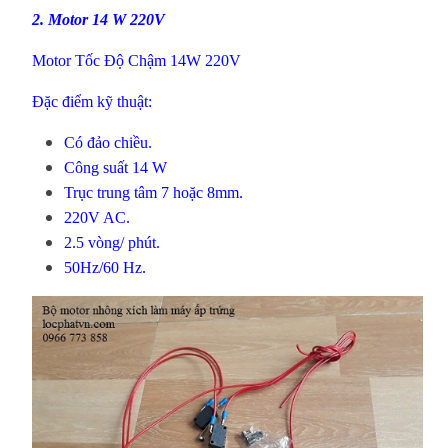
2. Motor 14 W 220V
Motor Tốc Độ Chậm 14W 220V
Đặc điểm kỹ thuật:
Có đảo chiều.
Công suất 14 W
Trục trung tâm 7 hoặc 8mm.
220V AC.
2.5 vòng/ phút.
50Hz/60 Hz.