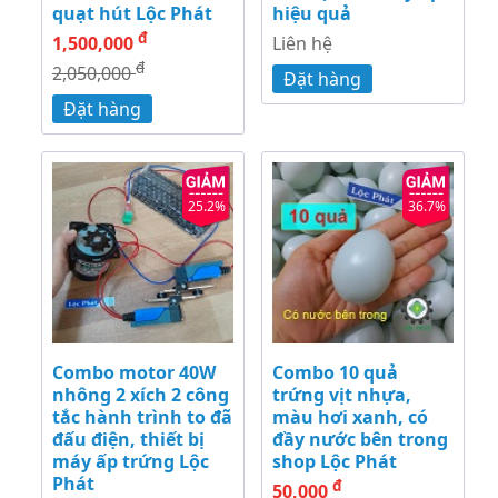
quạt hút Lộc Phát
hiệu quả
đ
1,500,000
Liên hệ
đ
2,050,000
Đặt hàng
Đặt hàng
25.2%
36.7%
Combo motor 40W
Combo 10 quả
nhông 2 xích 2 công
trứng vịt nhựa,
tắc hành trình to đã
màu hơi xanh, có
đấu điện, thiết bị
đầy nước bên trong
máy ấp trứng Lộc
shop Lộc Phát
Phát
đ
50,000