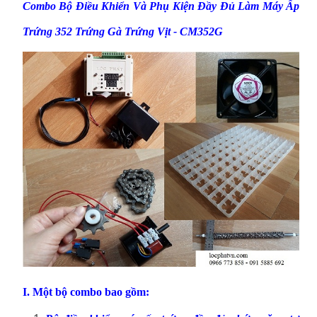
Combo Bộ Điều Khiển Và Phụ Kiện Đầy Đủ Làm Máy Ấp
Trứng 352 Trứng Gà Trứng Vịt - CM352G
I. Một bộ combo bao gồm: