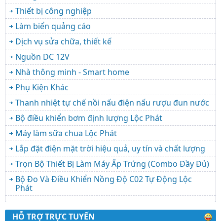
Thiết bị công nghiệp
Làm biển quảng cáo
Dịch vụ sửa chữa, thiết kế
Nguồn DC 12V
Nhà thông minh - Smart home
Phụ Kiện Khác
Thanh nhiệt tự chế nồi nấu điện nấu rượu đun nước
Bộ điều khiển bơm định lượng Lộc Phát
Máy làm sữa chua Lộc Phát
Lắp đặt điện mặt trời hiệu quả, uy tín và chất lượng
Trọn Bộ Thiết Bị Làm Máy Ấp Trứng (Combo Đầy Đủ)
Bộ Đo Và Điều Khiển Nồng Độ C02 Tự Động Lộc
Phát
HỖ TRỢ TRỰC TUYẾN