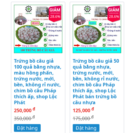
28.6%
28.6%
Trứng bồ câu giả
Trứng bồ câu giả 50
100 quả bằng nhựa,
quả bằng nhựa,
màu hồng phấn,
trứng nước, mới,
trứng nước, mới,
bền, không rỉ nước,
bền, không rỉ nước,
chim bồ câu Pháp
chim bồ câu Pháp
thích ấp, shop Lộc
thích ấp, shop Lộc
Phát bán trứng bồ
Phát
câu nhựa
đ
đ
250,000
125,000
đ
đ
350,000
175,000
Đặt hàng
Đặt hàng