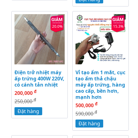
20.0%
15.3%
Điện trở nhiệt máy
Vỉ tạo ẩm 1 mắt, cục
ấp trứng 400W 220V,
tạo ẩm thả chậu
có cánh tản nhiệt
máy ấp trứng, hàng
cao cấp, bền hơn,
đ
200,000
mạnh hơn
đ
250,000
đ
500,000
Đặt hàng
đ
590,000
Đặt hàng