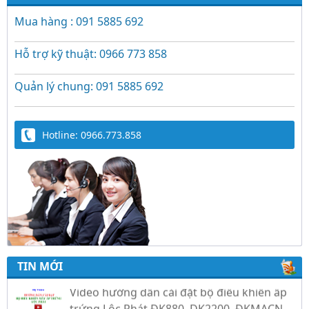
Mua hàng : 091 5885 692
Hỗ trợ kỹ thuật: 0966 773 858
Quản lý chung: 091 5885 692
Hotline: 0966.773.858
Trứng Giả Lộc Phát Có Nước - Giải Pháp Ấp
Hiệu Quả Cho Gà, Vịt, Bồ Câu
Video hướng dẫn cài đặt bộ điều khiển ấp
trứng Lộc Phát ĐK880, DK2200, ĐKMACN,
TIN MỚI
ĐK2200