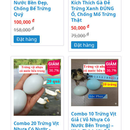
Nước Bền Đẹp,
Kích Thích Gà Đẻ
Chống Bể Trứng
Trứng Xanh ĐÚNG
Quý
Ổ, Chống Mổ Trứng
Thật
đ
100,000
đ
50,000
đ
158,000
đ
79,000
Đặt hàng
Đặt hàng
36.7%
36.7%
Combo 10 Trứng Vịt
Giả ( Vỏ Nhựa Có
Combo 20 Trứng Vịt
Nước Bên Trong) –
Nhựa Có Nước -