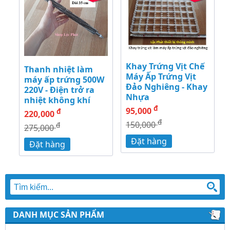
Khay Trứng Vịt Chế
Thanh nhiệt làm
Máy Ấp Trứng Vịt
máy ấp trứng 500W
Đảo Nghiêng - Khay
220V - Điện trở ra
Nhựa
nhiệt không khí
đ
95,000
đ
220,000
đ
150,000
đ
275,000
Đặt hàng
Đặt hàng
DANH MỤC SẢN PHẨM