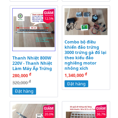
12.5%
Combo bộ điều
khiển đảo trứng
3000 trứng gà đổ lại
theo kiểu đảo
Thanh Nhiệt 800W
nghiêng motor
220V - Thanh Nhiệt
nhông xích
Làm Máy Ấp Trứng
đ
đ
1,340,000
280,000
đ
320,000
Đặt hàng
Đặt hàng
20.0%
36.7%