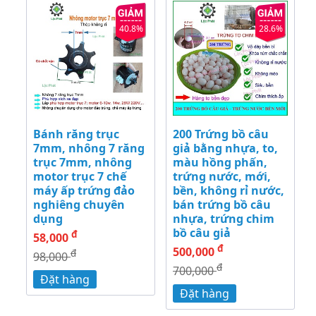
40.8%
28.6%
Bánh răng trục
200 Trứng bồ câu
7mm, nhông 7 răng
giả bằng nhựa, to,
trục 7mm, nhông
màu hồng phấn,
motor trục 7 chế
trứng nước, mới,
máy ấp trứng đảo
bền, không rỉ nước,
nghiêng chuyên
bán trứng bồ câu
dụng
nhựa, trứng chim
bồ câu giả
đ
58,000
đ
500,000
đ
98,000
đ
700,000
Đặt hàng
Đặt hàng