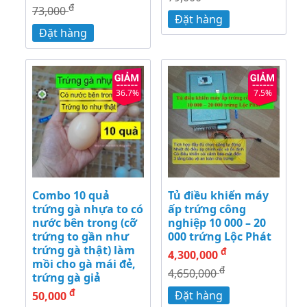
đ
73,000
Đặt hàng
Đặt hàng
36.7%
7.5%
Combo 10 quả
Tủ điều khiển máy
trứng gà nhựa to có
ấp trứng công
nước bên trong (cỡ
nghiệp 10 000 – 20
trứng to gần như
000 trứng Lộc Phát
trứng gà thật) làm
đ
4,300,000
mồi cho gà mái đẻ,
đ
4,650,000
trứng gà giả
đ
Đặt hàng
50,000