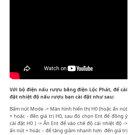
Với bộ điện nấu rượu bằng điện Lộc Phát, để cài
đặt nhiệt độ nấu rượu bạn cài đặt như sau:
Bấm nút Mode -> Màn hình hiển thị H0 (hoặc ấn nút
+ hoặc - đến giá trị H0, sau đó chọn Ent để đồng ý
cài đặt H0 ) -> Ấn Ent để vào chế độ cài nhiệt độ ->
ấn nút + hoặc – để tăng giảm nhanh hơn đến giá trị