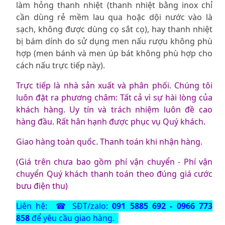
làm hỏng thanh nhiệt (thanh nhiệt bằng inox chỉ
cần dùng rẻ mềm lau qua hoặc dội nước vào là
sạch, không được dùng cọ sắt cọ), hay thanh nhiệt
bị bám dính do sử dụng men nấu rượu không phù
hợp (men bánh và men úp bát không phù hợp cho
cách nấu trực tiếp này).
Trực tiếp là nhà sản xuất và phân phối. Chúng tôi
luôn đặt ra phương châm: Tất cả vì sự hài lòng của
khách hàng. Uy tín và trách nhiệm luôn đề cao
hàng đầu. Rất hân hạnh được phục vụ Quý khách.
Giao hàng toàn quốc. Thanh toán khi nhận hàng.
(Giá trên chưa bao gồm phí vận chuyển - Phí vận
chuyển Quý khách thanh toán theo đúng giá cước
bưu điện thu)
Liên hệ: ☎ SĐT/zalo:
091 5885 692 - 0966 773
858
để yêu cầu giao hàng.