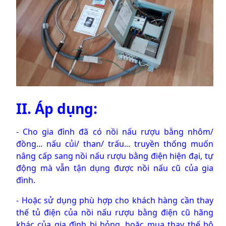
II. Áp dụng:
- Cho gia đình đã có nồi nấu rượu bằng nhôm/
đồng... nấu củi/ than/ trấu... truyền thống muốn
nâng cấp sang nồi nấu rượu bằng điện hiện đại, tự
động mà vẫn tận dụng được nồi nấu cũ của gia
đình.
- Hoặc sử dụng phù hợp cho khách hàng cần thay
thế tủ điện của nồi nấu rượu bằng điện cũ hãng
khác của gia đình bị hỏng, hoặc mua thay thế bộ