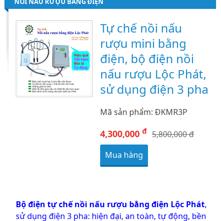
NỒI NẤU RƯỢU BẰNG ĐIỆN
Tự chế nồi nấu
rượu mini bằng
điện, bộ điện nồi
nấu rượu Lộc Phát,
sử dụng điện 3 pha
Mã sản phẩm: ĐKMR3P
đ
4,300,000
5,800,000 đ
Mua hàng
Bộ điện tự chế nồi nấu rượu bằng điện Lộc Phát
,
sử dụng điện 3 pha: hiện đại, an toàn, tự động, bền