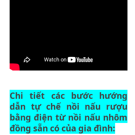
Chi tiết các bước hướng
dẫn tự chế nồi nấu rượu
bằng điện từ nồi nấu nhôm
đồng sẵn có của gia đình: