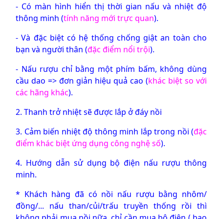
- Có màn hình hiển thị thời gian nấu và nhiệt độ
thông minh (
tính năng mới trực quan
).
- Và đặc biệt có hệ thống chống giật an toàn cho
bạn và người thân (
đặc điểm nổi trội
).
- Nấu rượu chỉ bằng một phím bấm, không dùng
cầu dao => đơn giản hiệu quả cao (
khác biệt so với
các hãng khác
).
2. Thanh trở nhiệt sẽ được lắp ở đáy nồi
3. Cảm biến nhiệt độ thông minh lắp trong nồi (
đặc
điểm khác biệt ứng dụng công nghệ số
).
4. Hướng dẫn sử dụng bộ điện nấu rượu thông
minh.
* Khách hàng đã có nồi nấu rượu bằng nhôm/
đồng/... nấu than/củi/trấu truyền thống rồi thì
không phải mua nồi nữa, chỉ cần mua bộ điện ( bao