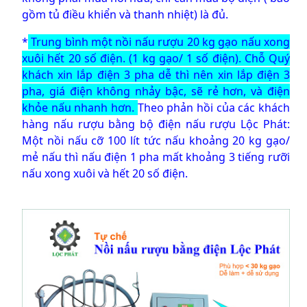
gồm tủ điều khiển và thanh nhiệt) là đủ.
*
Trung bình một nồi nấu rượu 20 kg gạo nấu xong
xuôi hết 20 số điện. (1 kg gạo/ 1 số điện). Chỗ Quý
khách xin lắp điện 3 pha dễ thì nên xin lắp điện 3
pha, giá điện không nhảy bậc, sẽ rẻ hơn, và điện
khỏe nấu nhanh hơn.
Theo phản hồi của các khách
hàng nấu rượu bằng bộ điện nấu rượu Lộc Phát:
Một nồi nấu cỡ 100 lít tức nấu khoảng 20 kg gạo/
mẻ nấu thì nấu điện 1 pha mất khoảng 3 tiếng rưỡi
nấu xong xuôi và hết 20 số điện.