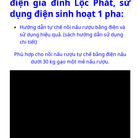
điện gia đình Lộc Phát, sử
dụng điện sinh hoạt 1 pha:
Hướng dẫn tự chế nồi nấu rượu bằng điện và
sử dụng hiệu quả. (sách hướng dẫn sử dụng
chi tiết)
Phù hợp cho nồi nấu rượu tự chế bằng điện nấu
dưới 30 kg gạo một mẻ nấu rượu.