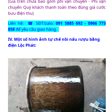
(Giá trên chưa bao gồm phí vận chuyển - Phí vận
chuyển Quý khách thanh toán theo đúng giá cước
bưu điện thu)
Liên hệ: ☎ SĐT/zalo:
091 5885 692 - 0966 773
858
để yêu cầu giao hàng.
IV. Một số hình ảnh tự chế nồi nấu rượu bằng
điện Lộc Phát: