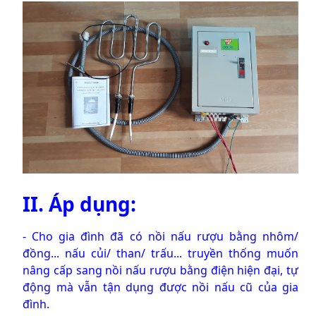
II. Áp dụng:
- Cho gia đình đã có nồi nấu rượu bằng nhôm/
đồng... nấu củi/ than/ trấu... truyền thống muốn
nâng cấp sang nồi nấu rượu bằng điện hiện đại, tự
động mà vẫn tận dụng được nồi nấu cũ của gia
đình.