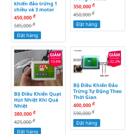
khiển đảo trứng 1
đ
350,000
chiều và 3 motor
đ
450,000
đ
450,000
Đặt hàng
đ
585,000
Đặt hàng
10.6%
32.2%
Bộ Điều Khiển Đảo
Trứng Tự Động Theo
Bộ Điều Khiển Quạt
Thời Gian
Hút Nhiệt Khi Quá
đ
400,000
Nhiệt
đ
đ
590,000
380,000
đ
425,000
Đặt hàng
Đặt hàng