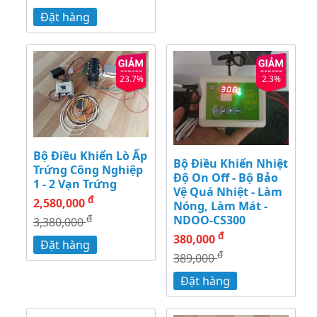
Đặt hàng
23.7%
2.3%
Bộ Điều Khiển Lò Ấp
Bộ Điều Khiển Nhiệt
Trứng Công Nghiệp
Độ On Off - Bộ Bảo
1 - 2 Vạn Trứng
Vệ Quá Nhiệt - Làm
đ
2,580,000
Nóng, Làm Mát -
đ
NDOO-CS300
3,380,000
đ
380,000
Đặt hàng
đ
389,000
Đặt hàng