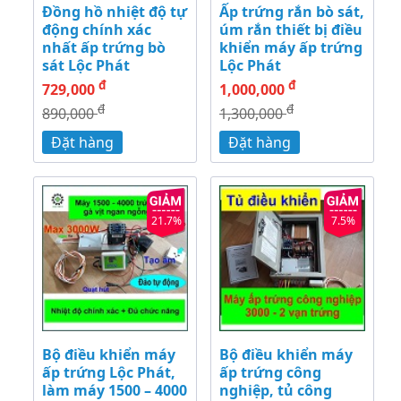
Đồng hồ nhiệt độ tự
Ấp trứng rắn bò sát,
động chính xác
úm rắn thiết bị điều
nhất ấp trứng bò
khiển máy ấp trứng
sát Lộc Phát
Lộc Phát
đ
đ
729,000
1,000,000
đ
đ
890,000
1,300,000
Đặt hàng
Đặt hàng
21.7%
7.5%
Bộ điều khiển máy
Bộ điều khiển máy
ấp trứng Lộc Phát,
ấp trứng công
làm máy 1500 – 4000
nghiệp, tủ công