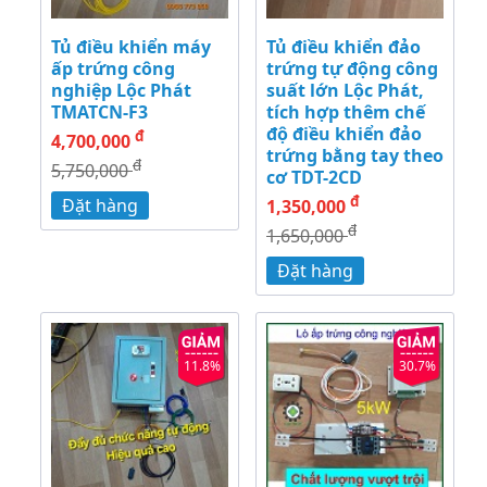
Tủ điều khiển máy
Tủ điều khiển đảo
ấp trứng công
trứng tự động công
nghiệp Lộc Phát
suất lớn Lộc Phát,
TMATCN-F3
tích hợp thêm chế
độ điều khiển đảo
đ
4,700,000
trứng bằng tay theo
đ
5,750,000
cơ TDT-2CD
đ
Đặt hàng
1,350,000
đ
1,650,000
Đặt hàng
11.8%
30.7%