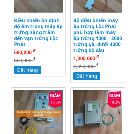
Điều khiển ổn định
Bộ điều khiển máy
độ ẩm trong máy ấp
ấp trứng Lộc Phát
trứng hàng trăm
phù hợp làm máy
đến vạn trứng Lộc
ấp trứng 1000 – 2000
Phát
trứng gà, dưới 4000
trứng bồ câu
đ
680,000
đ
1,000,000
đ
800,000
đ
1,350,000
Đặt hàng
Đặt hàng
18.3%
18.2%