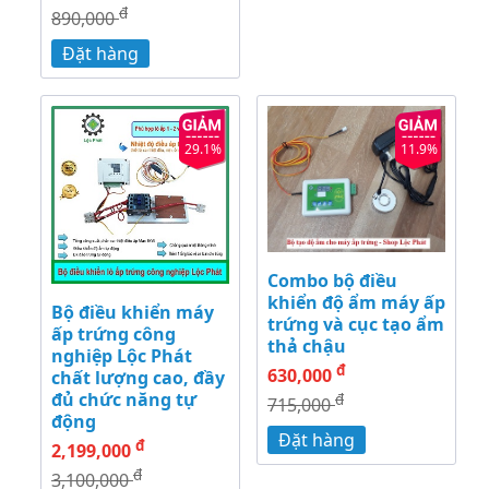
đ
890,000
Đặt hàng
29.1%
11.9%
Combo bộ điều
khiển độ ẩm máy ấp
Bộ điều khiển máy
trứng và cục tạo ẩm
ấp trứng công
thả chậu
nghiệp Lộc Phát
đ
630,000
chất lượng cao, đầy
đủ chức năng tự
đ
715,000
động
Đặt hàng
đ
2,199,000
đ
3,100,000