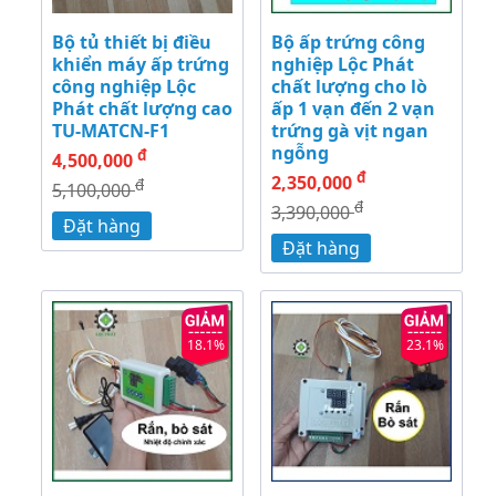
Bộ tủ thiết bị điều
Bộ ấp trứng công
khiển máy ấp trứng
nghiệp Lộc Phát
công nghiệp Lộc
chất lượng cho lò
Phát chất lượng cao
ấp 1 vạn đến 2 vạn
TU-MATCN-F1
trứng gà vịt ngan
ngỗng
đ
4,500,000
đ
2,350,000
đ
5,100,000
đ
3,390,000
Đặt hàng
Đặt hàng
18.1%
23.1%