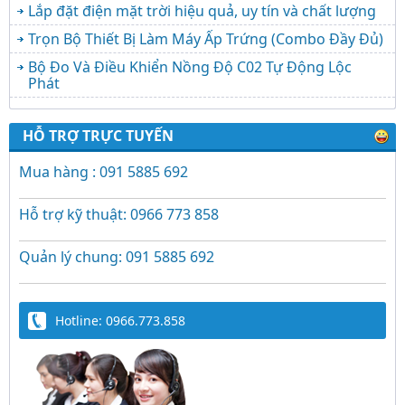
Lắp đặt điện mặt trời hiệu quả, uy tín và chất lượng
Trọn Bộ Thiết Bị Làm Máy Ấp Trứng (Combo Đầy Đủ)
Bộ Đo Và Điều Khiển Nồng Độ C02 Tự Động Lộc
Phát
HỖ TRỢ TRỰC TUYẾN
Mua hàng : 091 5885 692
Hỗ trợ kỹ thuật: 0966 773 858
Quản lý chung: 091 5885 692
Hotline: 0966.773.858
Trứng Giả Lộc Phát Có Nước - Giải Pháp Ấp