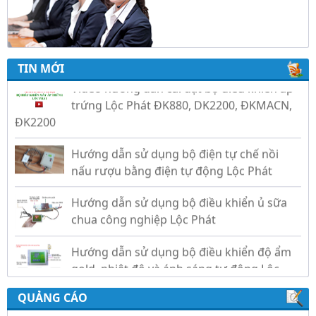
Hiệu Quả Cho Gà, Vịt, Bồ Câu
Video hướng dẫn cài đặt bộ điều khiển ấp
trứng Lộc Phát ĐK880, DK2200, ĐKMACN,
TIN MỚI
ĐK2200
Hướng dẫn sử dụng bộ điện tự chế nồi
nấu rượu bằng điện tự động Lộc Phát
Hướng dẫn sử dụng bộ điều khiển ủ sữa
chua công nghiệp Lộc Phát
Hướng dẫn sử dụng bộ điều khiển độ ẩm
gold, nhiệt độ và ánh sáng tự động Lộc
Phát
QUẢNG CÁO