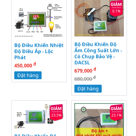
0.1%
Bộ Điều Khiển Độ
Bộ Điều Khiển Nhiệt
Ẩm Công Suất Lớn -
Độ Điều Áp - Lộc
Có Chụp Bảo Vệ -
Phát
DACSL
đ
450,000
đ
679,000
Đặt hàng
đ
680,000
Đặt hàng
23.5%
23.1%