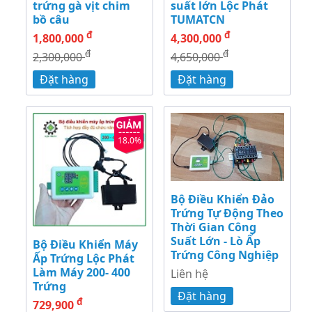
trứng gà vịt chim
suất lớn Lộc Phát
bồ câu
TUMATCN
đ
đ
1,800,000
4,300,000
đ
đ
2,300,000
4,650,000
Đặt hàng
Đặt hàng
18.0%
Bộ Điều Khiển Đảo
Trứng Tự Động Theo
Thời Gian Công
Suất Lớn - Lò Ấp
Bộ Điều Khiển Máy
Trứng Công Nghiệp
Ấp Trứng Lộc Phát
Làm Máy 200- 400
Liên hệ
Trứng
Đặt hàng
đ
729,900