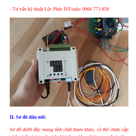
- Tư vấn kỹ thuật Lộc Phát: ĐT/zalo: 0966 773 858
II. Sơ đồ đấu nối:
Sơ đồ dưới đây mang tính chất tham khảo, có thể chưa cập