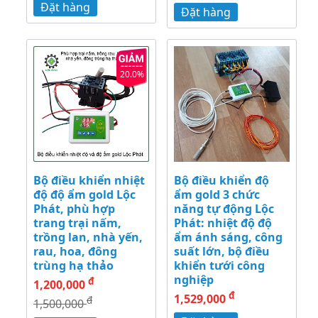
Đặt hàng
Đặt hàng
20.0%
Bộ điều khiển nhiệt
Bộ điều khiển độ
độ độ ẩm gold Lộc
ẩm gold 3 chức
Phát, phù hợp
năng tự động Lộc
trang trại nấm,
Phát: nhiệt độ độ
trồng lan, nhà yến,
ẩm ánh sáng, công
rau, hoa, đông
suất lớn, bộ điều
trùng hạ thảo
khiển tưới công
nghiệp
đ
1,200,000
đ
1,529,000
đ
1,500,000