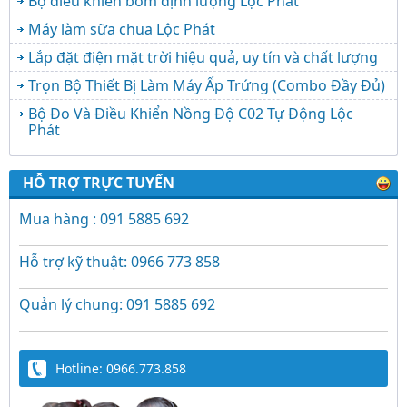
Bộ điều khiển bơm định lượng Lộc Phát
Máy làm sữa chua Lộc Phát
Lắp đặt điện mặt trời hiệu quả, uy tín và chất lượng
Trọn Bộ Thiết Bị Làm Máy Ấp Trứng (Combo Đầy Đủ)
Bộ Đo Và Điều Khiển Nồng Độ C02 Tự Động Lộc
Phát
HỖ TRỢ TRỰC TUYẾN
Mua hàng : 091 5885 692
Hỗ trợ kỹ thuật: 0966 773 858
Quản lý chung: 091 5885 692
Hotline: 0966.773.858