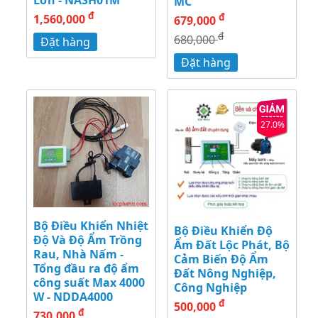
Lớn - NASH01M
MC
đ
đ
1,560,000
679,000
đ
680,000
Đặt hàng
Đặt hàng
27.0%
Bộ Điều Khiển Nhiệt
Bộ Điều Khiển Độ
Độ Và Độ Ẩm Trồng
Ẩm Đất Lộc Phát, Bộ
Rau, Nhà Nấm -
Cảm Biến Độ Ẩm
Tổng đầu ra độ ẩm
Đất Nông Nghiệp,
công suất Max 4000
Công Nghiệp
W - NDDA4000
đ
500,000
đ
730,000