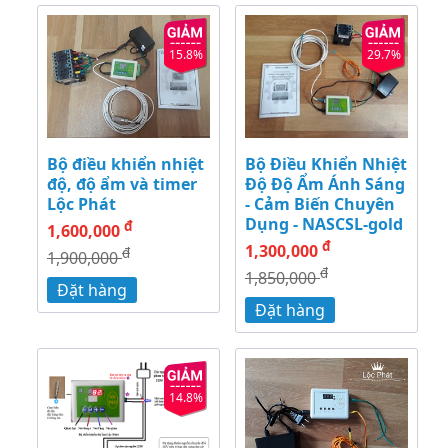
15.8%
29.7%
Bộ điều khiển nhiệt
Bộ Điều Khiển Nhiệt
độ, độ ẩm và timer
Độ Độ Ẩm Ánh Sáng
Lộc Phát
- Cảm Biến Chuyên
Dụng - NASCSL-gold
đ
1,600,000
đ
1,300,000
đ
1,900,000
đ
1,850,000
Đặt hàng
Đặt hàng
14.8%