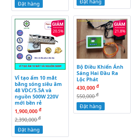
Đặt hàng
Đặt hàng
20.5%
21.8%
Bộ Điều Khiển Ánh
Sáng Hai Đầu Ra
Vỉ tạo ẩm 10 mắt
Lộc Phát
bằng sóng siêu âm
đ
430,000
48 VDC/5.5A và
đ
550,000
nguồn 500W 220V
mới bền rẻ
Đặt hàng
đ
1,900,000
đ
2,390,000
Đặt hàng