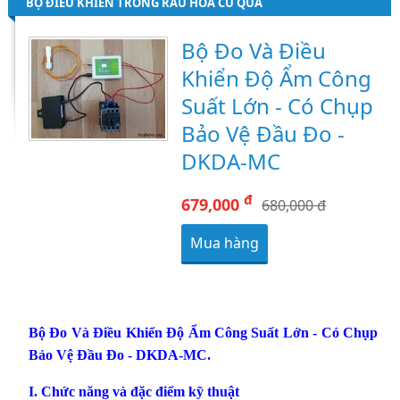
BỘ ĐIỀU KHIỂN TRỒNG RAU HOA CỦ QUẢ
Bộ Đo Và Điều
Khiển Độ Ẩm Công
Suất Lớn - Có Chụp
Bảo Vệ Đầu Đo -
DKDA-MC
đ
679,000
680,000 đ
Mua hàng
Bộ Đo Và Điều Khiển Độ Ẩm Công Suất Lớn - Có Chụp
Bảo Vệ Đầu Đo - DKDA-MC.
I. Chức năng và đặc điểm kỹ thuật