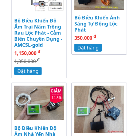
Bộ Điều Khiển Ánh
Bộ Điều Khiển Độ
Sáng Tự Động Lộc
Ẩm Trại Nấm Trồng
Phát
Rau Lộc Phát - Cảm
đ
350,000
Biến Chuyên Dụng -
AMCSL-gold
Đặt hàng
đ
1,150,000
đ
1,350,000
Đặt hàng
14.8%
Bộ Điều Khiển Độ
Ẩm Nhà Yến Nhà