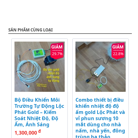
SẢN PHẨM CÙNG LOẠI
29.7%
22.8%
Bộ Điều Khiển Môi
Combo thiết bị điều
Trường Tự Động Lộc
khiển nhiệt độ độ
Phát Gold – Kiểm
ẩm gold Lộc Phát và
Soát Nhiệt Độ, Độ
vỉ phun sương 10
Ẩm, Ánh Sáng
mắt dùng cho nhà
nấm, nhà yến, đông
đ
1,300,000
trùng hạ thảo