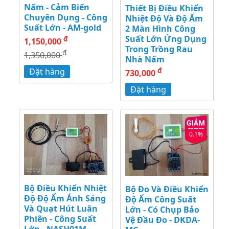
Nấm - Cảm Biến
Thiết Bị Điều Khiển
Chuyên Dụng - Công
Nhiệt Độ Và Độ Ẩm
Suất Lớn - AM-gold
2 Màn Hình Công
Suất Lớn Ứng Dụng
đ
1,150,000
Trong Trồng Rau
đ
1,350,000
Nhà Nấm
đ
Đặt hàng
730,000
Đặt hàng
0.1%
Bộ Điều Khiển Nhiệt
Bộ Đo Và Điều Khiển
Độ Độ Ẩm Ánh Sáng
Độ Ẩm Công Suất
Và Quạt Hút Luân
Lớn - Có Chụp Bảo
Phiên - Công Suất
Vệ Đầu Đo - DKDA-