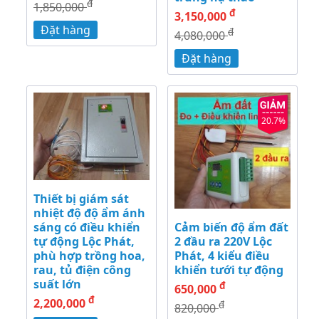
đ
1,850,000
đ
3,150,000
Đặt hàng
đ
4,080,000
Đặt hàng
20.7%
Thiết bị giám sát
nhiệt độ độ ẩm ánh
sáng có điều khiển
Cảm biến độ ẩm đất
tự động Lộc Phát,
2 đầu ra 220V Lộc
phù hợp trồng hoa,
Phát, 4 kiểu điều
rau, tủ điện công
khiển tưới tự động
suất lớn
đ
650,000
đ
2,200,000
đ
820,000