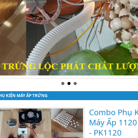
HỤ KIỆN MÁY ẤP TRỨNG
Combo Phụ K
Máy Ấp 1120
- PK1120