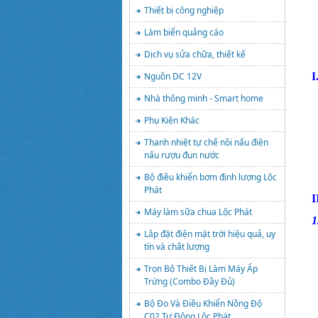
Thiết bị công nghiệp
Làm biển quảng cáo
Dịch vụ sửa chữa, thiết kế
Nguồn DC 12V
I
Nhà thông minh - Smart home
Phụ Kiện Khác
Thanh nhiệt tự chế nồi nấu điện
nấu rượu đun nước
Bộ điều khiển bơm định lượng Lộc
Phát
I
Máy làm sữa chua Lộc Phát
1
Lắp đặt điện mặt trời hiệu quả, uy
tín và chất lượng
Trọn Bộ Thiết Bị Làm Máy Ấp
Trứng (Combo Đầy Đủ)
Bộ Đo Và Điều Khiển Nồng Độ
C02 Tự Động Lộc Phát