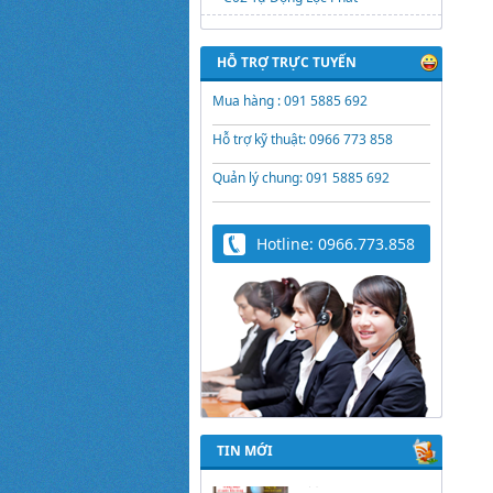
HỖ TRỢ TRỰC TUYẾN
Mua hàng : 091 5885 692
Hỗ trợ kỹ thuật: 0966 773 858
Quản lý chung: 091 5885 692
Hotline: 0966.773.858
Trứng Giả Lộc Phát
Có Nước - Giải Pháp
Ấp Hiệu Quả Cho Gà,
Vịt, Bồ Câu
TIN MỚI
Video hướng dẫn cài
đặt bộ điều khiển ấp
trứng Lộc Phát