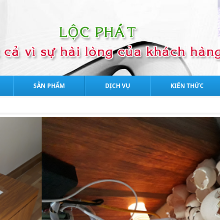
SẢN PHẨM
DỊCH VỤ
KIẾN THỨC