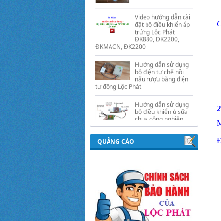
ĐK880, DK2200,
ĐKMACN, ĐK2200
C
Hướng dẫn sử dụng
bộ điện tự chế nồi
nấu rượu bằng điện
tự động Lộc Phát
Hướng dẫn sử dụng
bộ điều khiển ủ sữa
chua công nghiệp
Lộc Phát
2
Hướng dẫn sử dụng
bộ điều khiển độ ẩm
M
gold, nhiệt độ và ánh
sáng tự động Lộc
Phát
Đ
QUẢNG CÁO