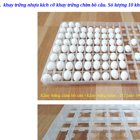
5.
khay trứng nhựa
kích cỡ khay trứng chim bồ câu. Số lượng 10 kh