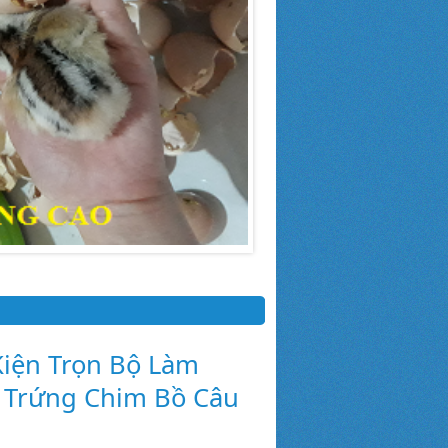
iện Trọn Bộ Làm
 Trứng Chim Bồ Câu