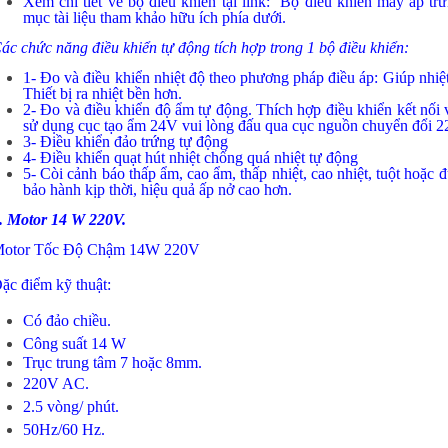
Xem chi tiết về bộ điều khiển tại link:
Bộ điều khiển máy ấp tr
mục tài liệu tham khảo hữu ích phía dưới.
ác chức năng điều khiển tự động tích hợp trong 1 bộ điều khiển:
1- Đo và điều khiển nhiệt độ theo phương pháp điều áp: Giúp nhiệt
Thiết bị ra nhiệt bền hơn.
2- Đo và điều khiển độ ẩm tự động. Thích hợp điều khiển kết nối 
sử dụng cục tạo ẩm 24V vui lòng đấu qua cục nguồn chuyển đổi 
3- Điều khiển đảo trứng tự động
4- Điều khiển quạt hút nhiệt chống quá nhiệt tự động
5- Còi cảnh báo thấp ẩm, cao ẩm, thấp nhiệt, cao nhiệt, tuột hoặc 
bảo hành kịp thời, hiệu quả ấp nở cao hơn.
. Motor 14 W 220V.
otor Tốc Độ Chậm 14W 220V
ặc điểm kỹ thuật:
Có đảo chiều.
Công suất 14 W
Trục trung tâm 7 hoặc 8mm.
220V AC.
2.5 vòng/ phút.
50Hz/60 Hz.