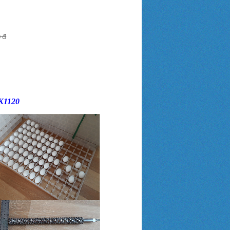
0 đ
PK1120