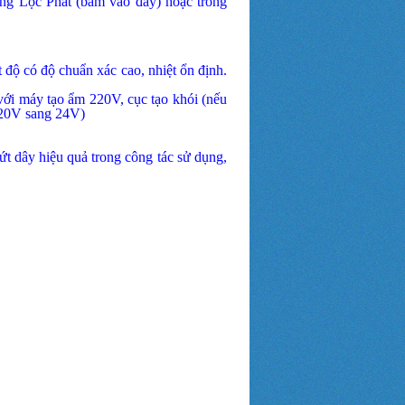
ứng Lộc Phát (bấm vào đây)
hoặc trong
 độ có độ chuẩn xác cao, nhiệt ổn định.
với máy tạo ẩm 220V, cục tạo khói (nếu
220V sang 24V)
đứt dây hiệu quả trong công tác sử dụng,