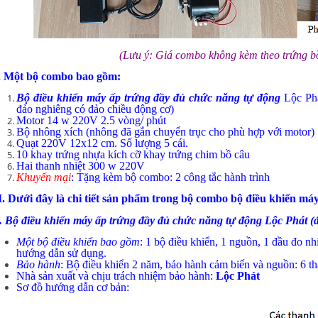
(Lưu ý: Giá combo không kèm theo
trứng b
. Một bộ combo bao gồm:
Bộ điều khiển máy ấp trứng đầy đủ chức năng tự động
Lộc Phá
đảo nghiêng có đảo chiều động cơ)
Motor 14 w 220V 2.5 vòng/ phút
Bộ nhông xích (nhông đã gắn chuyển trục cho phù hợp với motor)
Quạt 220V 12x12 cm. Số lượng 5 cái.
10 khay trứng nhựa kích cỡ khay trứng chim bồ câu
Hai thanh nhiệt 300 w 220V
Khuyến mại
:
Tặng kèm bộ combo: 2 công tắc hành trình
I. Dưới đây là chi tiết sản phẩm trong bộ combo bộ điều khiển má
. Bộ điều khiển máy ấp trứng đầy đủ chức năng tự động Lộc Phát (đ
Một bộ điều khiển bao gồm
: 1 bộ điều khiển, 1 nguồn, 1 đầu đo n
hướng dẫn sử dụng.
Bảo hành
: Bộ điều khiển 2 năm, bảo hành cảm biến và nguồn: 6 th
Nhà sản xuất và chịu trách nhiệm bảo hành:
Lộc Phát
Sơ đồ hướng dẫn cơ bản: