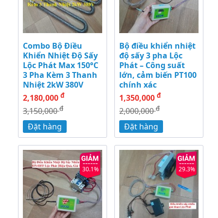
Combo Bộ Điều
Bộ điều khiển nhiệt
Khiển Nhiệt Độ Sấy
độ sấy 3 pha Lộc
Lộc Phát Max 150°C
Phát – Công suất
3 Pha Kèm 3 Thanh
lớn, cảm biến PT100
Nhiệt 2kW 380V
chính xác
đ
đ
2,180,000
1,350,000
đ
đ
3,150,000
2,000,000
Đặt hàng
Đặt hàng
30.1%
29.3%