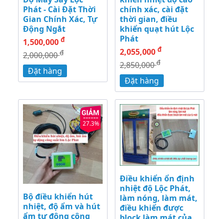
Phát - Cài Đặt Thời
chính xác, cài đặt
Gian Chính Xác, Tự
thời gian, điều
Động Ngắt
khiển quạt hút Lộc
Phát
đ
1,500,000
đ
2,055,000
đ
2,000,000
đ
2,850,000
Đặt hàng
Đặt hàng
27.3%
Điều khiển ổn định
nhiệt độ Lộc Phát,
Bộ điều khiển hút
làm nóng, làm mát,
nhiệt, độ ẩm và hút
điều khiển được
ẩm tự động công
block làm mát của