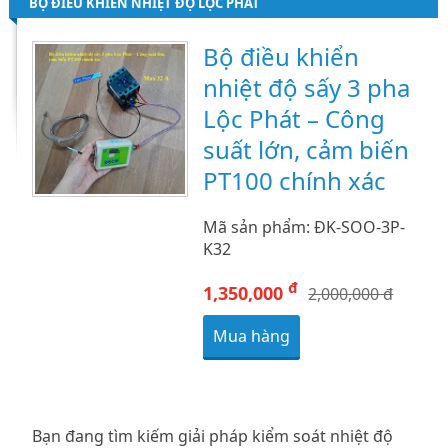
BỘ ĐIỀU KHIỂN NHIỆT ĐỘ LỘC PHÁT
Bộ điều khiển
nhiệt độ sấy 3 pha
Lộc Phát – Công
suất lớn, cảm biến
PT100 chính xác
Mã sản phẩm: ĐK-SOO-3P-
K32
đ
1,350,000
2,000,000 đ
Mua hàng
Bạn đang tìm kiếm giải pháp kiểm soát nhiệt độ