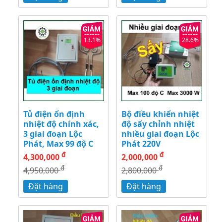
13.1%
28.6%
Tủ điện ổn định
Bộ điều khiển nhiệt
nhiệt độ chính xác,
độ sấy chỉnh nhiệt
3 giai đoạn Lộc
nhiều giai đoạn Lộc
Phát, Max 99 độ C
Phát 220V
đ
đ
4,300,000
2,000,000
đ
đ
4,950,000
2,800,000
Đặt hàng
Đặt hàng