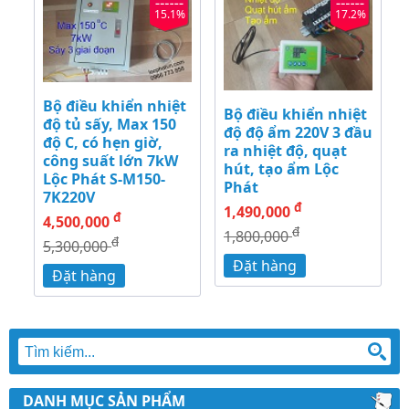
15.1%
17.2%
Bộ điều khiển nhiệt
Bộ điều khiển nhiệt
độ tủ sấy, Max 150
độ độ ẩm 220V 3 đầu
độ C, có hẹn giờ,
ra nhiệt độ, quạt
công suất lớn 7kW
hút, tạo ẩm Lộc
Lộc Phát S-M150-
Phát
7K220V
đ
1,490,000
đ
4,500,000
đ
1,800,000
đ
5,300,000
Đặt hàng
Đặt hàng
DANH MỤC SẢN PHẨM