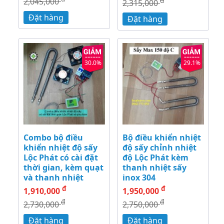
2,045,000
đ
2,315,000
Đặt hàng
Đặt hàng
30.0%
29.1%
Combo bộ điều
Bộ điều khiển nhiệt
khiển nhiệt độ sấy
độ sấy chỉnh nhiệt
Lộc Phát có cài đặt
độ Lộc Phát kèm
thời gian, kèm quạt
thanh nhiệt sấy
và thanh nhiệt
inox 304
đ
đ
1,910,000
1,950,000
đ
đ
2,730,000
2,750,000
Đặt hàng
Đặt hàng