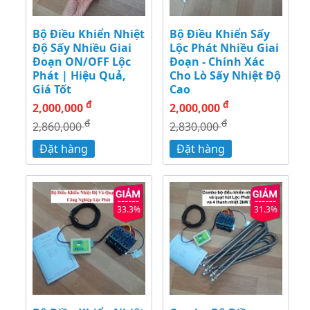
Bộ Điều Khiển Nhiệt
Bộ Điều Khiển Sấy
Độ Sấy Nhiều Giai
Lộc Phát Nhiều Giai
Đoạn ON/OFF Lộc
Đoạn - Chính Xác
Phát | Hiệu Quả,
Cho Lò Sấy Nhiệt Độ
Giá Tốt
Cao
đ
đ
2,000,000
2,000,000
đ
đ
2,860,000
2,830,000
Đặt hàng
Đặt hàng
33.3%
31.3%