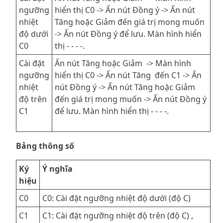
ngưỡng
hiển thị C0 -> Ấn nút Đồng ý -> Ấn nút
nhiệt
Tăng hoặc Giảm đến giá trị mong muốn
độ dưới
-> Ấn nút Đồng ý để lưu. Màn hình hiển
C0
thị - - - -.
Cài đặt
Ấn nút Tăng hoặc Giảm -> Màn hình
ngưỡng
hiển thị C0 -> Ấn nút Tăng đến C1 -> Ấn
nhiệt
nút Đồng ý -> Ấn nút Tăng hoặc Giảm
độ trên
đến giá trị mong muốn -> Ấn nút Đồng ý
C1
để lưu. Màn hình hiển thị - - - -.
Bảng thông số
Ký
Ý nghĩa
hiệu
C0
C0: Cài đặt ngưỡng nhiệt độ dưới (độ C)
C1
C1: Cài đặt ngưỡng nhiệt độ trên (độ C) ,