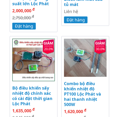
suất lớn Lộc Phát
tủ mát
đ
2,000,000
Liên hệ
đ
2,750,000
Đặt hàng
Đặt hàng
20.0%
30.0%
Combo bộ điều
Bộ điều khiển sấy
khiển nhiệt độ
nhiệt độ chính xác
PT100 Lộc Phát và
có cài đặt thời gian
hai thanh nhiệt
Lộc Phát
500W
đ
1,635,000
đ
1,620,000
đ