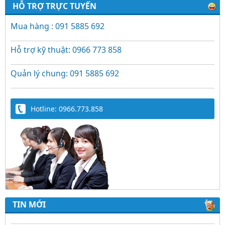
HỖ TRỢ TRỰC TUYẾN
Mua hàng : 091 5885 692
Hỗ trợ kỹ thuật: 0966 773 858
Quản lý chung: 091 5885 692
Hotline: 0966.773.858
Trứng Giả Lộc Phát Có Nước - Giải Pháp Ấp
Hiệu Quả Cho Gà, Vịt, Bồ Câu
TIN MỚI
Video hướng dẫn cài đặt bộ điều khiển ấp
trứng Lộc Phát ĐK880, DK2200, ĐKMACN,