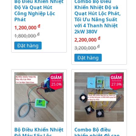
Bộ Điều Khiển Nhiệt
Combo Bộ Điều
Độ Và Quạt Hút
Khiển Nhiệt Độ và
Công Nghiệp Lộc
Quạt Hút Lộc Phát,
Phát
Tối Ưu Năng Suất
với 4 Thanh Nhiệt
đ
1,200,000
2kW 380V
đ
1,800,000
đ
2,200,000
Đặt hàng
đ
3,200,000
Đặt hàng
25.0%
27.9%
Bộ Điều Khiển Nhiệt
Combo Bộ điều
Độ Máy Sấy Lộc
khiển nhiệt độ cao