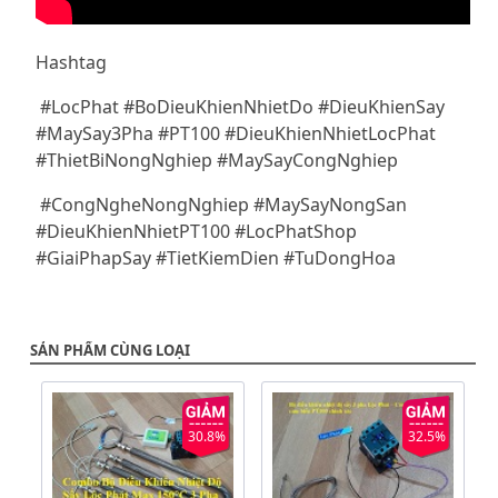
Hashtag
#LocPhat #BoDieuKhienNhietDo #DieuKhienSay
#MaySay3Pha #PT100 #DieuKhienNhietLocPhat
#ThietBiNongNghiep #MaySayCongNghiep
#CongNgheNongNghiep #MaySayNongSan
#DieuKhienNhietPT100 #LocPhatShop
#GiaiPhapSay #TietKiemDien #TuDongHoa
SẢN PHẨM CÙNG LOẠI
30.8%
32.5%