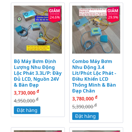
24.6%
29.9%
Bộ Máy Bơm Định
Combo Máy Bơm
Lượng Nhu Động
Nhu Động 3.4
Lộc Phát 3.3L/P: Đầy
Lít/Phút Lộc Phát -
Đủ LCD, Nguồn 24V
Điều Khiển LCD
& Bàn Đạp
Thông Minh & Bàn
Đạp Chân
đ
3,730,000
đ
3,780,000
đ
4,950,000
đ
5,390,000
Đặt hàng
Đặt hàng