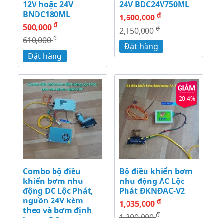
12V hoặc 24V
24V BDC24V750ML
BNDC180ML
đ
1,600,000
đ
500,000
đ
2,150,000
đ
610,000
Đặt hàng
Đặt hàng
20.4%
Combo bộ điều
Bộ điều khiển bơm
khiển bơm nhu
nhu động AC Lộc
động DC Lộc Phát,
Phát ĐKNĐAC-V2
nguồn 24V kèm
đ
1,035,000
theo và bơm định
đ
1,300,000