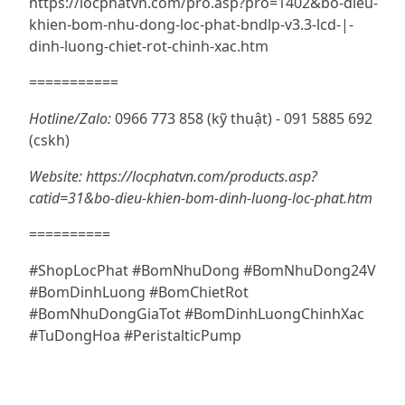
https://locphatvn.com/pro.asp?pro=1402&bo-dieu-
khien-bom-nhu-dong-loc-phat-bndlp-v3.3-lcd-|-
dinh-luong-chiet-rot-chinh-xac.htm
===========
Hotline/Zalo:
0966 773 858 (kỹ thuật) - 091 5885 692
(cskh)
Website: https://locphatvn.com/products.asp?
catid=31&bo-dieu-khien-bom-dinh-luong-loc-phat.htm
==========
#ShopLocPhat #BomNhuDong #BomNhuDong24V
#BomDinhLuong #BomChietRot
#BomNhuDongGiaTot #BomDinhLuongChinhXac
#TuDongHoa #PeristalticPump