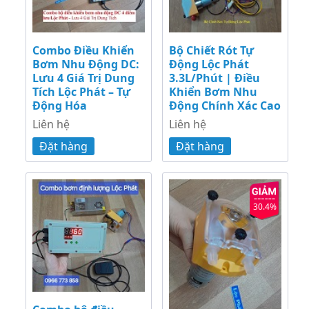
Combo Điều Khiển
Bộ Chiết Rót Tự
Bơm Nhu Động DC:
Động Lộc Phát
Lưu 4 Giá Trị Dung
3.3L/Phút | Điều
Tích Lộc Phát – Tự
Khiển Bơm Nhu
Động Hóa
Động Chính Xác Cao
Liên hệ
Liên hệ
Đặt hàng
Đặt hàng
30.4%