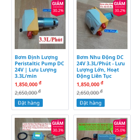
30.2%
30.2%
Bơm Định Lượng
Bơm Nhu Động DC
Peristaltic Pump DC
24V 3.3L/Phút - Lưu
24V | Lưu Lượng
Lượng Lớn, Hoạt
3.3L/min
Động Liên Tục
đ
đ
1,850,000
1,850,000
đ
đ
2,650,000
2,650,000
Đặt hàng
Đặt hàng
30.3%
25.0%