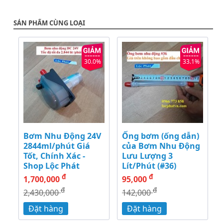
SẢN PHẨM CÙNG LOẠI
30.0%
33.1%
Bơm Nhu Động 24V
Ống bơm (ống dẫn)
2844ml/phút Giá
của Bơm Nhu Động
Tốt, Chính Xác -
Lưu Lượng 3
Shop Lộc Phát
Lít/Phút (#36)
đ
đ
1,700,000
95,000
đ
đ
2,430,000
142,000
Đặt hàng
Đặt hàng