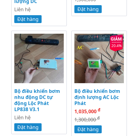
lượng DC
Đặt hàng
Liên hệ
Đặt hàng
20.4%
Bộ điều khiển bơm
Bộ điều khiển bơm
nhu động DC tự
định lượng AC Lộc
động Lộc Phát
Phát
LP838 V3.1
đ
1,035,000
Liên hệ
đ
1,300,000
Đặt hàng
Đặt hàng