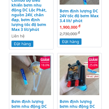
Combo bộ điều
khiển bơm nhu
động DC Lộc Phát,
Bơm định lượng DC
nguồn 24V, chân
24V tốc độ bơm Max
đạp, bơm định
3.4 lít/ phút
lượng tốc độ bơm
đ
1,900,000
Max 3 lít/phút
đ
2,730,000
Liên hệ
Đặt hàng
Đặt hàng
18.0%
25.6%
Bơm định lượng
Bơm định lượng
bơm nhu động DC
bơm nhu động DC