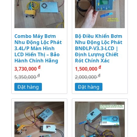
Combo Máy Bơm
Bộ Điều Khiển Bơm
Nhu Động Lộc Phát
Nhu Động Lộc Phát
3.4L/P Màn Hình
BNĐLP-V3.3-LCD |
LCD Hiển Thị – Bảo
Định Lượng Chiết
Hành Chính Hãng
Rót Chính Xác
đ
đ
3,730,000
1,500,000
đ
đ
5,350,000
2,000,000
Đặt hàng
Đặt hàng