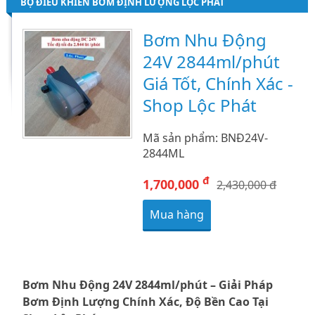
BỘ ĐIỀU KHIỂN BƠM ĐỊNH LƯỢNG LỘC PHÁT
Bơm Nhu Động
24V 2844ml/phút
Giá Tốt, Chính Xác -
Shop Lộc Phát
Mã sản phẩm: BNĐ24V-
2844ML
đ
1,700,000
2,430,000 đ
Mua hàng
Bơm Nhu Động 24V 2844ml/phút – Giải Pháp
Bơm Định Lượng Chính Xác, Độ Bền Cao Tại