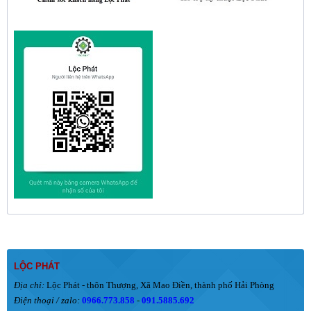
LỘC PHÁT
Địa chỉ:
Lộc Phát - thôn Thượng, Xã Mao Điền, thành phố Hải Phòng
Điện thoại / zalo:
0966.773.858
-
091.5885.692