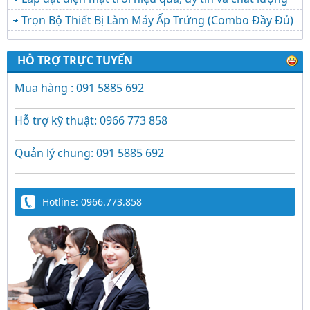
Trọn Bộ Thiết Bị Làm Máy Ấp Trứng (Combo Đầy Đủ)
HỖ TRỢ TRỰC TUYẾN
Mua hàng : 091 5885 692
Hỗ trợ kỹ thuật: 0966 773 858
Quản lý chung: 091 5885 692
Hotline: 0966.773.858
Trứng Giả Lộc Phát Có Nước - Giải Pháp Ấp
Hiệu Quả Cho Gà, Vịt, Bồ Câu