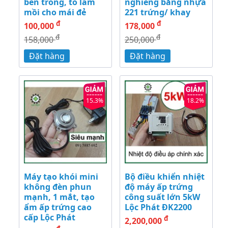
bên trong, to làm
nghiêng bằng nhựa
mồi cho mái đẻ
221 trứng/ khay
đ
đ
100,000
178,000
đ
đ
158,000
250,000
Đặt hàng
Đặt hàng
15.3%
18.2%
Máy tạo khói mini
Bộ điều khiển nhiệt
không đèn phun
độ máy ấp trứng
mạnh, 1 mắt, tạo
công suất lớn 5kW
ẩm ấp trứng cao
Lộc Phát ĐK2200
cấp Lộc Phát
đ
2,200,000