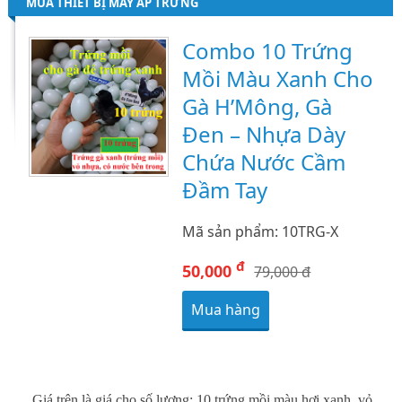
MUA THIẾT BỊ MÁY ẤP TRỨNG
Combo 10 Trứng
Mồi Màu Xanh Cho
Gà H’Mông, Gà
Đen – Nhựa Dày
Chứa Nước Cầm
Đầm Tay
Mã sản phẩm: 10TRG-X
đ
50,000
79,000 đ
Mua hàng
Giá trên là giá cho số lượng: 10 trứng mồi màu hơi xanh, vỏ