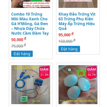
Combo 10 Trứng
Khay Đảo Trứng Vịt
Mồi Màu Xanh Cho
63 Trứng Phụ Kiện
Gà H’Mông, Gà Đen
Máy Ấp Trứng Hiệu
– Nhựa Dày Chứa
Quả
Nước Cầm Đầm Tay
đ
95,000
đ
50,000
đ
150,000
đ
79,000
Đặt hàng
Đặt hàng
31.3%
36.7%