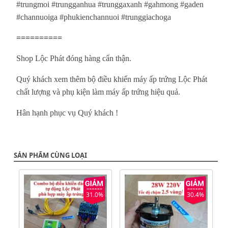
#trungmoi #trungganhua #trunggaxanh #gahmong #gaden
#channuoiga #phukienchannuoi #trunggiachoga
==========
Shop Lộc Phát đóng hàng cẩn thận.
Quý khách xem thêm bộ điều khiển máy ấp trứng Lộc Phát
chất lượng và phụ kiện làm máy ấp trứng hiệu quả.
Hân hạnh phục vụ Quý khách !
SẢN PHẨM CÙNG LOẠI
31.0%
30.4%