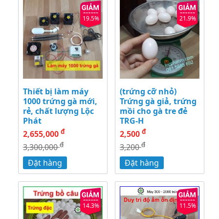
19.5%
21.9%
Thiết bị làm máy
(trứng cỡ nhỏ)
1000 trứng gà mới,
Trứng gà giả, trứng
rẻ, chất lượng Lộc
mồi cho gà tre đẻ
Phát
TRG-H
đ
đ
2,655,000
2,500
đ
đ
3,300,000
3,200
Đặt hàng
Đặt hàng
14.3%
11.5%