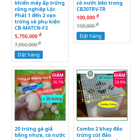
khiển máy ấp trứng
có nước bên trong
công nghiệp Lộc
CB20TRV-TR
Phát 1 đến 2 vạn
đ
100,000
trứng và phụ kiện
đ
158,000
CB-MATCN-F3
đ
Đặt hàng
5,750,000
đ
7,050,000
Đặt hàng
36.7%
28.8%
20 trứng gà giả
Combo 2 khay đảo
bằng nhựa, có nước
trứng cút đảo