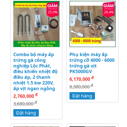
25.0%
26.4%
Combo bộ máy ấp
Phụ kiện máy ấp
trứng gà công
trứng cỡ 4000 - 6000
nghiệp Lộc Phát,
trứng gà vịt
điều khiển nhiệt độ
PK5000GV
điều áp, 2 thanh
đ
6,170,000
nhiệt 1.5 kw 220V,
đ
8,380,000
ấp vịt ngan ngỗng
đ
Đặt hàng
2,760,000
đ
3,680,000
Đặt hàng