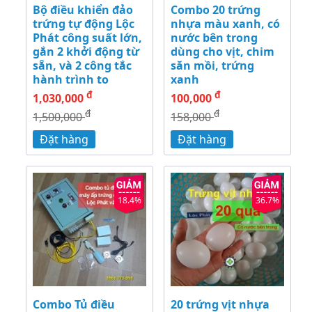
Bộ điều khiển đảo
Combo 20 trứng
trứng tự động Lộc
nhựa màu xanh, có
Phát công suất lớn,
nước bên trong
gắn 2 khởi động từ
dùng cho vịt, chim
sẵn, và 2 công tắc
săn mồi, trứng
hành trình to
xanh
đ
đ
1,030,000
100,000
đ
đ
1,500,000
158,000
Đặt hàng
Đặt hàng
18.4%
36.7%
Combo Tủ điều
20 trứng vịt nhựa