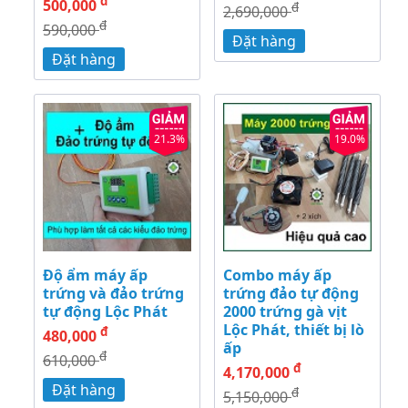
đ
500,000
đ
2,690,000
đ
590,000
Đặt hàng
Đặt hàng
21.3%
19.0%
Độ ẩm máy ấp
Combo máy ấp
trứng và đảo trứng
trứng đảo tự động
tự động Lộc Phát
2000 trứng gà vịt
Lộc Phát, thiết bị lò
đ
480,000
ấp
đ
610,000
đ
4,170,000
Đặt hàng
đ
5,150,000