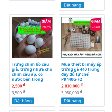
Đặt hàng
28.6%
28.4%
Trứng chim bồ câu
Mua thiết bị máy ấp
giả, trứng nhựa cho
trứng gà 440 trứng
chim câu ấp, có
đầy đủ tự chế
nước bên trong
PK440G-F2
đ
đ
2,500
2,830,000
đ
đ
3,500
3,950,000
Đặt hàng
Đặt hàng