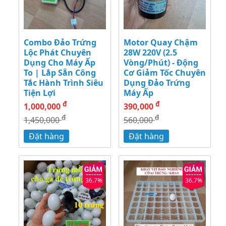
Combo Đảo Trứng
Motor Quay Chậm
Lộc Phát Chuyên
28W 220V (2.5
Dụng Cho Máy Ấp
Vòng/Phút) - Động
To | Lắp Sẵn Công
Cơ Giảm Tốc Chuyên
Tắc Hành Trình Siêu
Dụng Đảo Trứng
Tiện Lợi
Máy Ấp
đ
đ
1,000,000
390,000
đ
đ
1,450,000
560,000
Đặt hàng
Đặt hàng
36.7%
36.7%