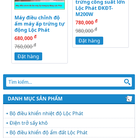
trứng công suất lớn
Lộc Phát ĐKĐT-
M200W
Máy điều chỉnh độ
đ
780,000
ẩm máy ấp trứng tự
đ
động Lộc Phát
980,000
đ
680,000
Đặt hàng
đ
760,000
Đặt hàng
DANH MỤC SẢN PHẨM
Bộ điều khiển nhiệt độ Lộc Phát
Điện trở sấy khô
Bộ điều khiển độ ẩm đất Lộc Phát