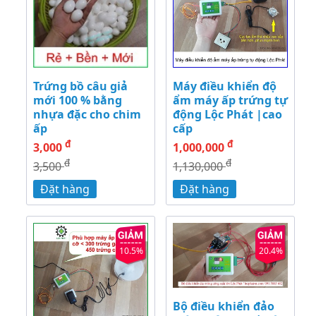
Trứng bồ câu giả
Máy điều khiển độ
mới 100 % bằng
ẩm máy ấp trứng tự
nhựa đặc cho chim
động Lộc Phát |cao
ấp
cấp
đ
đ
3,000
1,000,000
đ
đ
3,500
1,130,000
Đặt hàng
Đặt hàng
10.5%
20.4%
Bộ điều khiển đảo