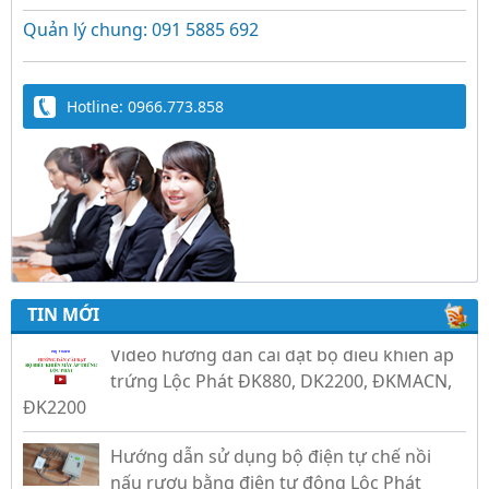
Quản lý chung: 091 5885 692
Hotline: 0966.773.858
Trứng Giả Lộc Phát Có Nước - Giải Pháp Ấp
Hiệu Quả Cho Gà, Vịt, Bồ Câu
Video hướng dẫn cài đặt bộ điều khiển ấp
trứng Lộc Phát ĐK880, DK2200, ĐKMACN,
TIN MỚI
ĐK2200
Hướng dẫn sử dụng bộ điện tự chế nồi
nấu rượu bằng điện tự động Lộc Phát
Hướng dẫn sử dụng bộ điều khiển ủ sữa
chua công nghiệp Lộc Phát