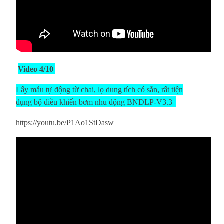
Video 4/10
Lấy mẫu tự động từ chai, lọ dung tích có sẵn, rất tiện
dụng bộ điều khiển bơm nhu động BNĐLP-V3.3
https://youtu.be/P1Ao1StDasw