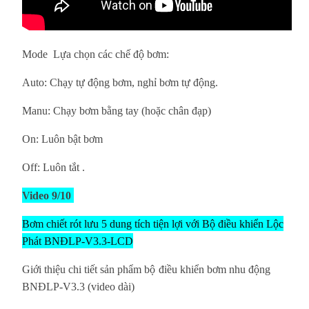
Mode Lựa chọn các chế độ bơm:
Auto: Chạy tự động bơm, nghỉ bơm tự động.
Manu: Chạy bơm bằng tay (hoặc chân đạp)
On: Luôn bật bơm
Off: Luôn tắt
.
Video 9/10
Bơm chiết rót lưu 5 dung tích tiện lợi với Bộ điều khiển Lộc
Phát BNĐLP-V3.3-LCD
Giới thiệu chi tiết sản phẩm
bộ
điều khiển bơm nhu động
BNĐLP-V3.3 (video dài)