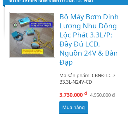
BỘ ĐIỀU KHIỂN BƠM ĐỊNH LƯỢNG LỘC PHÁT
Bộ Máy Bơm Định
Lượng Nhu Động
Lộc Phát 3.3L/P:
Đầy Đủ LCD,
Nguồn 24V & Bàn
Đạp
Mã sản phẩm: CBNĐ-LCD-
B3.3L-N24V-CĐ
đ
3,730,000
4,950,000 đ
Mua hàng