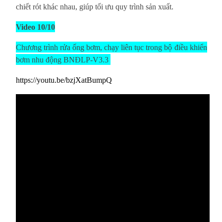
chiết rót khác nhau, giúp tối ưu quy trình sản xuất.
Video 10/10
Chương trình rửa ống bơm, chạy liên tục trong
bộ
điều khiển
bơm nhu động BNĐLP-V3.3
https://youtu.be/bzjXatBumpQ