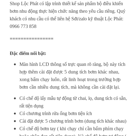
Shop Lộc Phát có lập trình thiết kế sản phẩm bộ điều khiển
bơm nhu động thực hiện chức năng theo yêu cầu riêng. Quý
khách có nhu cầu có thể liên hệ Sđt/zalo kỹ thuật Lộc Phát:
0966 773 858
================
Đặc điểm nổi bật:
Màn hình LCD thông số trực quan rõ ràng,
bộ này tích
hợp thêm cài đặt được 5 dung tích bơm khác nhau,
xong bấm chạy luôn, rất linh hoạt trong trường hợp
bơm cần nhiều dung tích, mà không cần cài đặt lại.
Có chế độ lấy mẫu tự động từ chai, lọ, dung tích có sẵn,
rất tiện dụng
Có c
hương trình rửa ống bơm tiện ích
Cài đặt được 5 chương trình bơm (dung tích khác nhau)
Có chế độ bơm tay ( k
hi chạy chỉ cần bấm phím chạy