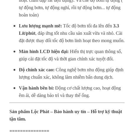
hoặc chân đạp rất tiện dụng). V
à chế độ bơm tự động (
tự động bơm, tự động nghỉ, rồi tự động bơm... tự động
hoàn toàn)
Lưu lượng mạnh mẽ:
Tốc độ bơm tối đa lên đến
3.3
Lít/phút
, đáp ứng tốt nhu cầu sản xuất vừa và nhỏ. Cài
đặt được thay đổi tốc độ bơm linh hoạt theo mong muốn.
Màn hình LCD hiện đại:
Hiển thị trực quan thông số,
giúp cài đặt tốc độ và thời gian chính xác tuyệt đối.
Độ chính xác cao:
Công nghệ bơm nhu động giúp định
lượng chuẩn xác, không làm nhiễm bẩn dung dịch.
Vận hành bền bỉ:
Động cơ chất lượng cao, hoạt động
êm ái, dễ dàng bảo trì và thay thế ống.
Sản phẩm Lộc Phát – Bảo hành uy tín – Hỗ trợ kỹ thuật
tận tâm.
===============