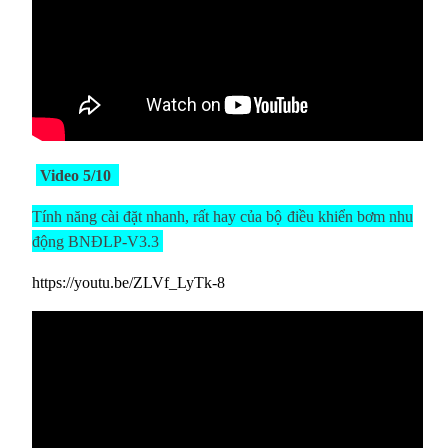
Video 5/10
Tính năng cài đặt nhanh, rất hay của
bộ
điều khiển bơm nhu
động BNĐLP-V3.3
https://youtu.be/ZLVf_LyTk-8