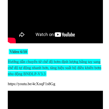
Video 6/10
Hướng dẫn chuyển từ chế độ bơm định lượng bằng tay sang
chế độ tự động nhanh hơn, tăng hiệu suất
bộ
điều khiển bơm
nhu động BNĐLP-V3.3
https://youtu.be/4cXoqF1s8Gg