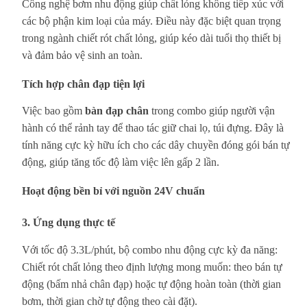
Công nghệ bơm nhu động giúp chất lỏng không tiếp xúc với
các bộ phận kim loại của máy. Điều này đặc biệt quan trọng
trong ngành chiết rót chất lỏng, giúp kéo dài tuổi thọ thiết bị
và đảm bảo vệ sinh an toàn.
Tích hợp chân đạp tiện lợi
Việc bao gồm
bàn đạp chân
trong combo giúp người vận
hành có thể rảnh tay để thao tác giữ chai lọ, túi đựng. Đây là
tính năng cực kỳ hữu ích cho các dây chuyền đóng gói bán tự
động, giúp tăng tốc độ làm việc lên gấp 2 lần.
Hoạt động bền bỉ với nguồn 24V chuẩn
3. Ứng dụng thực tế
Với tốc độ 3.3L/phút, bộ combo nhu động cực kỳ đa năng:
Chiết rót chất lỏng theo định lượng mong muốn: theo bán tự
động (bấm nhả chân đạp) hoặc tự động hoàn toàn (thời gian
bơm, thời gian chờ tự động theo cài đặt).