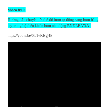
Video 8/10
Hướng dẫn chuyển từ chế độ bơm tự động sang bơm bằng
tay trong bộ
điều khiển bơm nhu động BNĐLP-V3.3
https://youtu.be/0lc1vKEgj4E