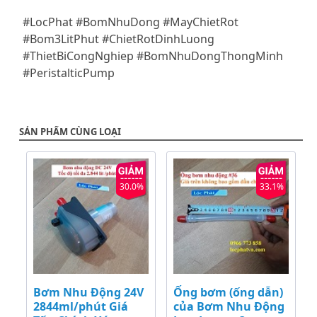
#LocPhat #BomNhuDong #MayChietRot
#Bom3LitPhut #ChietRotDinhLuong
#ThietBiCongNghiep #BomNhuDongThongMinh
#PeristalticPump
SẢN PHẨM CÙNG LOẠI
30.0%
33.1%
Bơm Nhu Động 24V
Ống bơm (ống dẫn)
2844ml/phút Giá
của Bơm Nhu Động