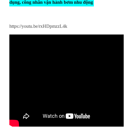
dụng, công nhân vận hành bơm nhu động
https://youtu.be/rxHDpmzzL4k