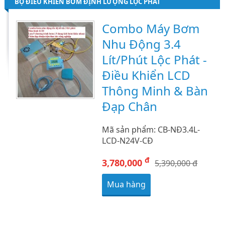
BỘ ĐIỀU KHIỂN BƠM ĐỊNH LƯỢNG LỘC PHÁT
Combo Máy Bơm
Nhu Động 3.4
Lít/Phút Lộc Phát -
Điều Khiển LCD
Thông Minh & Bàn
Đạp Chân
Mã sản phẩm: CB-NĐ3.4L-
LCD-N24V-CĐ
đ
3,780,000
5,390,000 đ
Mua hàng