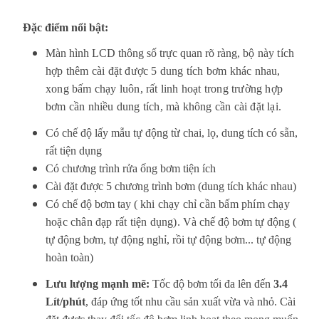
Đặc điểm nổi bật:
Màn hình LCD thông số trực quan rõ ràng,
bộ này tích
hợp thêm cài đặt được 5 dung tích bơm khác nhau,
xong bấm chạy luôn, rất linh hoạt trong trường hợp
bơm cần nhiều dung tích, mà không cần cài đặt lại.
Có chế độ lấy mẫu tự động từ chai, lọ, dung tích có sẵn,
rất tiện dụng
Có c
hương trình rửa ống bơm tiện ích
Cài đặt được 5 chương trình bơm (dung tích khác nhau)
Có chế độ bơm tay ( k
hi chạy chỉ cần bấm phím chạy
hoặc chân đạp rất tiện dụng). V
à chế độ bơm tự động (
tự động bơm, tự động nghỉ, rồi tự động bơm... tự động
hoàn toàn)
Lưu lượng mạnh mẽ:
Tốc độ bơm tối đa lên đến
3.4
Lít/phút
, đáp ứng tốt nhu cầu sản xuất vừa và nhỏ. Cài