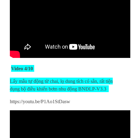
Video 4/10
Lấy mẫu tự động từ chai, lọ dung tích có sẵn, rất tiện
dụng bộ điều khiển bơm nhu động BNĐLP-V3.3
https://youtu.be/P1Ao1StDasw