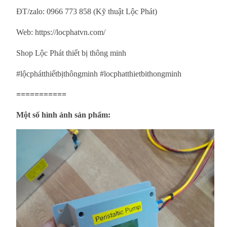
ĐT/zalo: 0966 773 858 (Kỹ thuật Lộc Phát)
Web: https://locphatvn.com/
Shop Lộc Phát thiết bị thông minh
#lộcphátthiếtbịthôngminh #locphatthietbithongminh
===========
Một số hình ảnh sản phẩm: