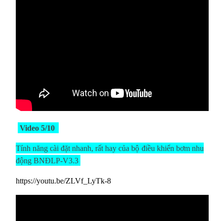
Video 5/10
Tính năng cài đặt nhanh, rất hay của
bộ
điều khiển bơm nhu
động BNĐLP-V3.3
https://youtu.be/ZLVf_LyTk-8