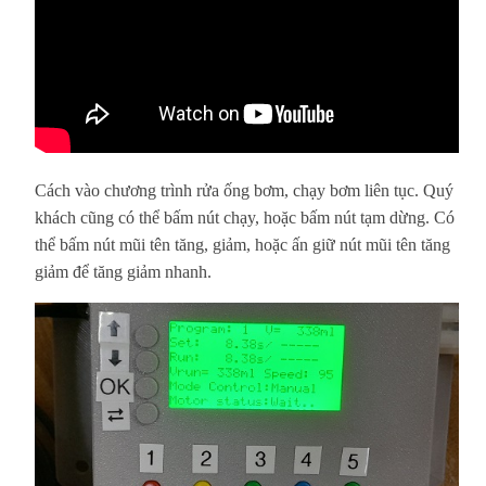
Cách vào chương trình rửa ống bơm, chạy bơm liên tục. Quý
khách cũng có thể bấm nút chạy, hoặc bấm nút tạm dừng. Có
thể bấm nút mũi tên tăng, giảm, hoặc ấn giữ nút mũi tên tăng
giảm để tăng giảm nhanh.