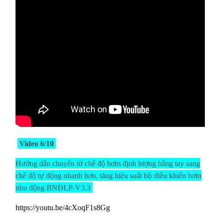
Video 6/10
Hướng dẫn chuyển từ chế độ bơm định lượng bằng tay sang
chế độ tự động nhanh hơn, tăng hiệu suất
bộ
điều khiển bơm
nhu động BNĐLP-V3.3
https://youtu.be/4cXoqF1s8Gg