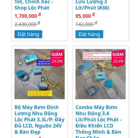
Tốt, Chính Xác -
Lưu Lượng 3
Shop Lộc Phát
Lít/Phút (#36)
đ
đ
1,700,000
95,000
đ
đ
2,430,000
142,000
Đặt hàng
Đặt hàng
24.6%
29.9%
Bộ Máy Bơm Định
Combo Máy Bơm
Lượng Nhu Động
Nhu Động 3.4
Lộc Phát 3.3L/P: Đầy
Lít/Phút Lộc Phát -
Đủ LCD, Nguồn 24V
Điều Khiển LCD
& Bàn Đạp
Thông Minh & Bàn