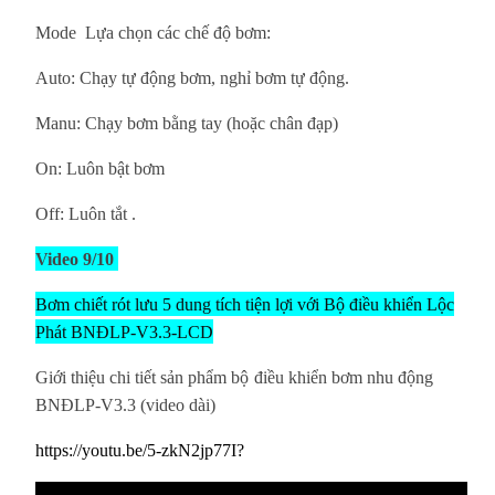
Mode Lựa chọn các chế độ bơm:
Auto: Chạy tự động bơm, nghỉ bơm tự động.
Manu: Chạy bơm bằng tay (hoặc chân đạp)
On: Luôn bật bơm
Off: Luôn tắt
.
Video 9/10
Bơm chiết rót lưu 5 dung tích tiện lợi với Bộ điều khiển Lộc
Phát BNĐLP-V3.3-LCD
Giới thiệu chi tiết sản phẩm
bộ
điều khiển bơm nhu động
BNĐLP-V3.3 (video dài)
https://youtu.be/5-zkN2jp77I?