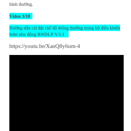
bình thường.
Video 3/10
Hướng dẫn cài đặt chế độ thông thường trong bộ điều khiển
bơm nhu động BNĐLP-V3.3
https://youtu.be/XanQ8y6um-4