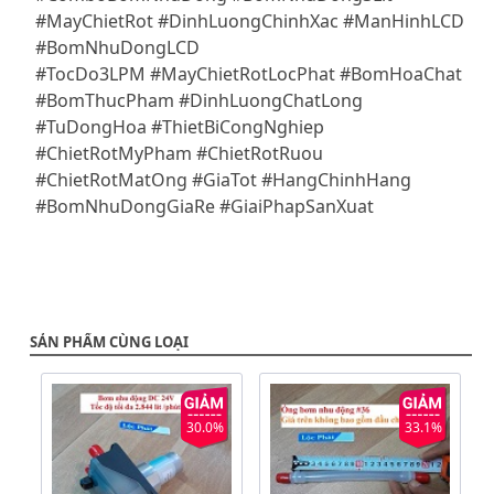
#MayChietRot #DinhLuongChinhXac #ManHinhLCD
#BomNhuDongLCD
#TocDo3LPM #MayChietRotLocPhat #BomHoaChat
#BomThucPham #DinhLuongChatLong
#TuDongHoa #ThietBiCongNghiep
#ChietRotMyPham #ChietRotRuou
#ChietRotMatOng #GiaTot #HangChinhHang
#BomNhuDongGiaRe #GiaiPhapSanXuat
SẢN PHẨM CÙNG LOẠI
30.0%
33.1%