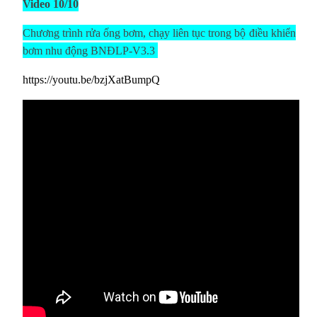
Video 10/10
Chương trình rửa ống bơm, chạy liên tục trong
bộ
điều khiển
bơm nhu động BNĐLP-V3.3
https://youtu.be/bzjXatBumpQ