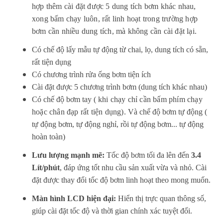
hợp thêm cài đặt được 5 dung tích bơm khác nhau,
xong bấm chạy luôn, rất linh hoạt trong trường hợp
bơm cần nhiều dung tích, mà không cần cài đặt lại.
Có chế độ lấy mẫu tự động từ chai, lọ, dung tích có sẵn,
rất tiện dụng
Có c
hương trình rửa ống bơm tiện ích
Cài đặt được 5 chương trình bơm (dung tích khác nhau)
Có chế độ bơm tay ( k
hi chạy chỉ cần bấm phím chạy
hoặc chân đạp rất tiện dụng). V
à chế độ bơm tự động (
tự động bơm, tự động nghỉ, rồi tự động bơm... tự động
hoàn toàn)
Lưu lượng mạnh mẽ:
Tốc độ bơm tối đa lên đến
3.4
Lít/phút
, đáp ứng tốt nhu cầu sản xuất vừa và nhỏ. Cài
đặt được thay đổi tốc độ bơm linh hoạt theo mong muốn.
Màn hình LCD hiện đại:
Hiển thị trực quan thông số,
giúp cài đặt tốc độ và thời gian chính xác tuyệt đối.