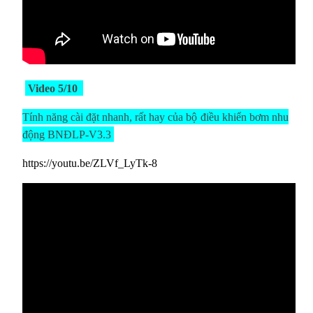
Video 5/10
Tính năng cài đặt nhanh, rất hay của
bộ
điều khiển bơm nhu
động BNĐLP-V3.3
https://youtu.be/ZLVf_LyTk-8