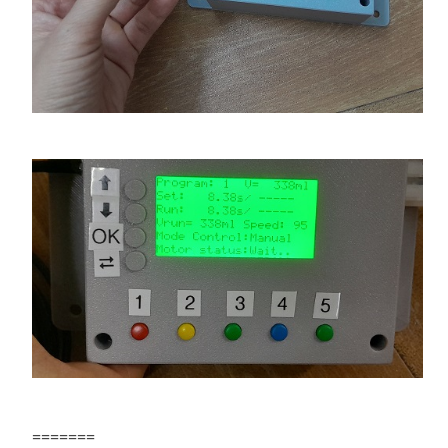
=======