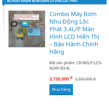
BỘ ĐIỀU KHIỂN BƠM ĐỊNH LƯỢNG LỘC PHÁT
Combo Máy Bơm
Nhu Động Lộc
Phát 3.4L/P Màn
Hình LCD Hiển Thị
– Bảo Hành Chính
Hãng
Mã sản phẩm: CB-NDLP-LCD-
N24V-B3.4L
đ
3,730,000
5,350,000 đ
Mua hàng