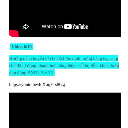
Video 6/10
Hướng dẫn chuyển từ chế độ bơm định lượng bằng tay sang
chế độ tự động nhanh hơn, tăng hiệu suất
bộ
điều khiển bơm
nhu động BNĐLP-V3.3
https://youtu.be/4cXoqF1s8Gg