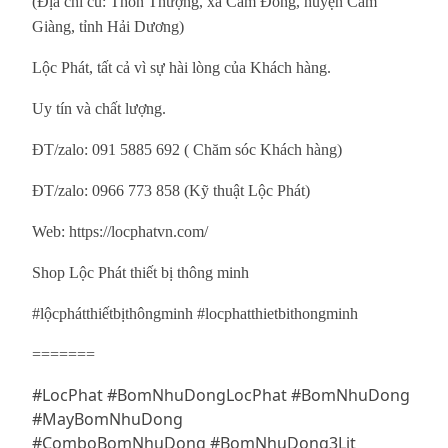
(Địa chỉ cũ: Thôn Thượng, xã Cẩm Đông, huyện Cẩm
Giàng, tỉnh Hải Dương)
Lộc Phát, tất cả vì sự hài lòng của Khách hàng.
Uy tín và chất lượng.
ĐT/zalo: 091 5885 692 ( Chăm sóc Khách hàng)
ĐT/zalo: 0966 773 858 (Kỹ thuật Lộc Phát)
Web: https://locphatvn.com/
Shop Lộc Phát thiết bị thông minh
#lộcphátthiếtbịthôngminh #locphatthietbithongminh
=======
#LocPhat #BomNhuDongLocPhat #BomNhuDong
#MayBomNhuDong
#ComboBomNhuDong #BomNhuDong3Lit