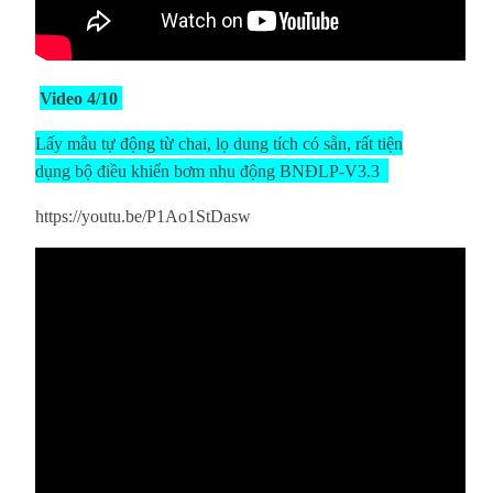
Video 4/10
Lấy mẫu tự động từ chai, lọ dung tích có sẵn, rất tiện
dụng bộ điều khiển bơm nhu động BNĐLP-V3.3
https://youtu.be/P1Ao1StDasw