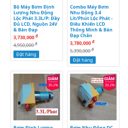
Bộ Máy Bơm Định
Combo Máy Bơm
Lượng Nhu Động
Nhu Động 3.4
Lộc Phát 3.3L/P: Đầy
Lít/Phút Lộc Phát -
Đủ LCD, Nguồn 24V
Điều Khiển LCD
& Bàn Đạp
Thông Minh & Bàn
Đạp Chân
đ
3,730,000
đ
3,780,000
đ
4,950,000
đ
5,390,000
Đặt hàng
Đặt hàng
30.2%
30.2%
Bơm Định Lượng
Bơm Nhu Động DC