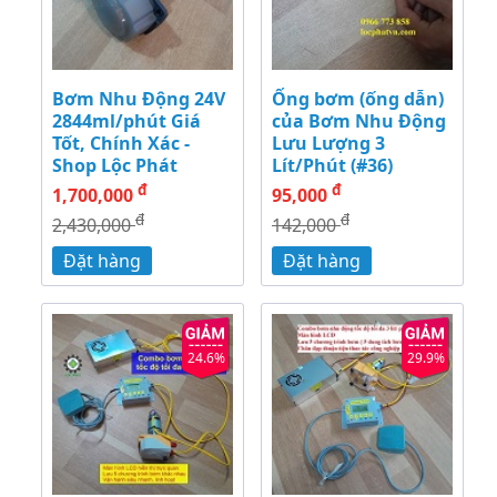
Bơm Nhu Động 24V
Ống bơm (ống dẫn)
2844ml/phút Giá
của Bơm Nhu Động
Tốt, Chính Xác -
Lưu Lượng 3
Shop Lộc Phát
Lít/Phút (#36)
đ
đ
1,700,000
95,000
đ
đ
2,430,000
142,000
Đặt hàng
Đặt hàng
24.6%
29.9%