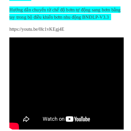
Hướng dẫn chuyển từ chế độ bơm tự động sang bơm bằng
tay trong bộ
điều khiển bơm nhu động BNĐLP-V3.3
https://youtu.be/0lc1vKEgj4E