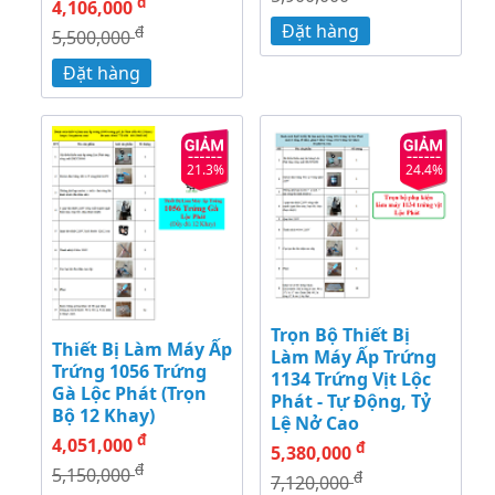
đ
4,106,000
Đặt hàng
đ
5,500,000
Đặt hàng
21.3%
24.4%
Trọn Bộ Thiết Bị
Thiết Bị Làm Máy Ấp
Làm Máy Ấp Trứng
Trứng 1056 Trứng
1134 Trứng Vịt Lộc
Gà Lộc Phát (Trọn
Phát - Tự Động, Tỷ
Bộ 12 Khay)
Lệ Nở Cao
đ
4,051,000
đ
5,380,000
đ
5,150,000
đ
7,120,000