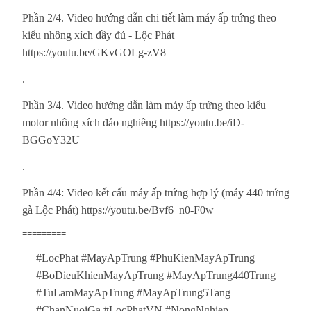
Phần 2/4. Video hướng dẫn chi tiết làm máy ấp trứng theo
kiểu nhông xích đầy đủ - Lộc Phát
https://youtu.be/GKvGOLg-zV8
.
Phần 3/4. Video hướng dẫn làm máy ấp trứng theo kiểu
motor nhông xích đảo nghiêng https://youtu.be/iD-
BGGoY32U
.
Phần 4/4: Video kết cấu máy ấp trứng hợp lý (máy 440 trứng
gà Lộc Phát) https://youtu.be/Bvf6_n0-F0w
=========
#LocPhat #MayApTrung #PhuKienMayApTrung
#BoDieuKhienMayApTrung #MayApTrung440Trung
#TuLamMayApTrung #MayApTrung5Tang
#ChanNuoiGa #LocPhatVN #NongNghiep