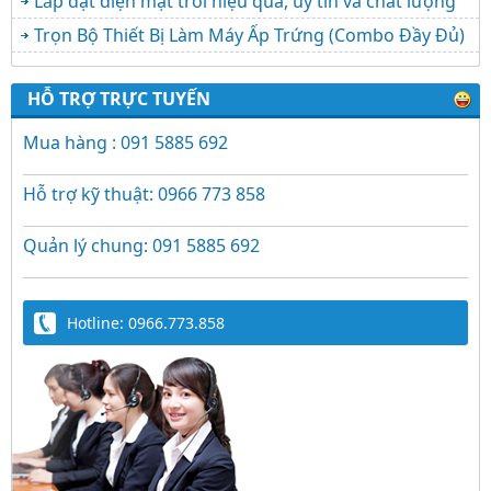
Lắp đặt điện mặt trời hiệu quả, uy tín và chất lượng
Trọn Bộ Thiết Bị Làm Máy Ấp Trứng (Combo Đầy Đủ)
HỖ TRỢ TRỰC TUYẾN
Mua hàng : 091 5885 692
Hỗ trợ kỹ thuật: 0966 773 858
Quản lý chung: 091 5885 692
Hotline: 0966.773.858
Trứng Giả Lộc Phát Có Nước - Giải Pháp Ấp
Hiệu Quả Cho Gà, Vịt, Bồ Câu