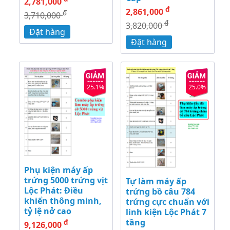
2,781,000
đ
2,861,000
đ
3,710,000
đ
3,820,000
Đặt hàng
Đặt hàng
25.1%
25.0%
Phụ kiện máy ấp
trứng 5000 trứng vịt
Tự làm máy ấp
Lộc Phát: Điều
trứng bồ câu 784
khiển thông minh,
trứng cực chuẩn với
tỷ lệ nở cao
linh kiện Lộc Phát 7
tầng
đ
9,126,000