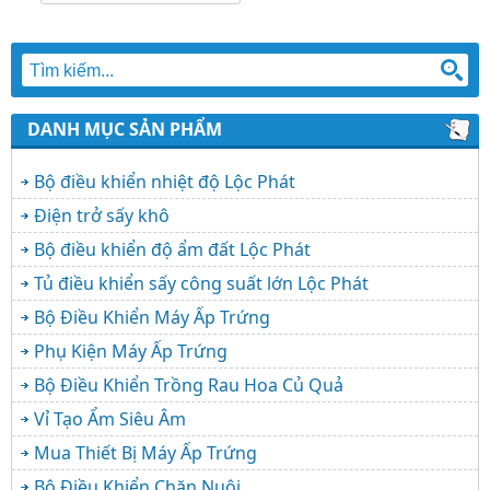
DANH MỤC SẢN PHẨM
Bộ điều khiển nhiệt độ Lộc Phát
Điện trở sấy khô
Bộ điều khiển độ ẩm đất Lộc Phát
Tủ điều khiển sấy công suất lớn Lộc Phát
Bộ Điều Khiển Máy Ấp Trứng
Phụ Kiện Máy Ấp Trứng
Bộ Điều Khiển Trồng Rau Hoa Củ Quả
Vỉ Tạo Ẩm Siêu Âm
Mua Thiết Bị Máy Ấp Trứng
Bộ Điều Khiển Chăn Nuôi