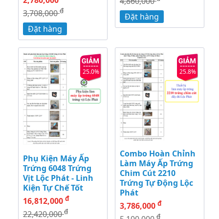
4,860,000
đ
3,708,000
Đặt hàng
Đặt hàng
25.0%
25.8%
Combo Hoàn Chỉnh
Phụ Kiện Máy Ấp
Làm Máy Ấp Trứng
Trứng 6048 Trứng
Chim Cút 2210
Vịt Lộc Phát - Linh
Trứng Tự Động Lộc
Kiện Tự Chế Tốt
Phát
đ
16,812,000
đ
3,786,000
đ
22,420,000
đ