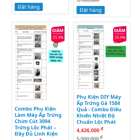
5,100,000
Đặt hàng
Đặt hàng
25.3%
25.0%
Phụ Kiện DIY Máy
Ấp Trứng Gà 1584
Combo Phụ Kiện
Quả - Combo Điều
Làm Máy Ấp Trứng
Khiển Nhiệt Độ
Chim Cút 3094
Chuẩn Lộc Phát
Trứng Lộc Phát –
đ
4,426,000
Đầy Đủ Linh Kiện
đ
5,900,000