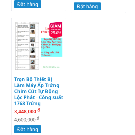
Đặt hàng
Đặt hàng
25.0%
Trọn Bộ Thiết Bị
Làm Máy Ấp Trứng
Chim Cút Tự Động
Lộc Phát - Công suất
1768 Trứng
đ
3,448,000
đ
4,600,000
Đặt hàng