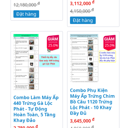
đ
3,112,000
đ
12,180,000
đ
4,150,000
Đặt hàng
Đặt hàng
25.0%
25.0%
Combo Phụ Kiện
Máy Ấp Trứng Chim
Combo Làm Máy Ấp
Bồ Câu 1120 Trứng
440 Trứng Gà Lộc
Lộc Phát - 10 Khay
Phát - Tự Động
Đầy Đủ
Hoàn Toàn, 5 Tầng
đ
Khay Đảo
3,645,000
đ
đ
2,780,000