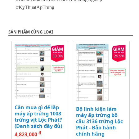
#KyThuatApTrung
SẢN PHẨM CÙNG LOẠI
30.0%
29.9%
Cần mua gì để lắp
Bộ linh kiện làm
máy ấp trứng 1008
máy ấp trứng bồ
trứng vịt Lộc Phát?
câu 3136 trứng Lộc
(Danh sách đầy đủ)
Phát - Bảo hành
đ
chính hãng
4,823,000