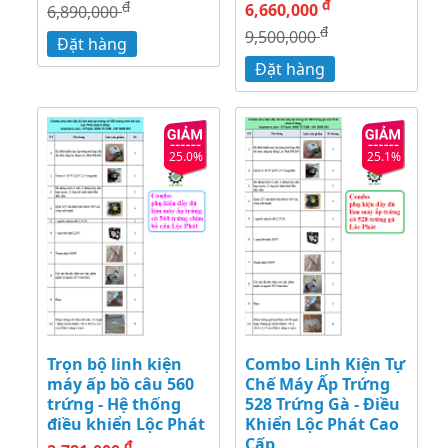
đ
đ
6,660,000
6,890,000
đ
9,500,000
Đặt hàng
Đặt hàng
25.0%
25.1%
Trọn bộ linh kiện
Combo Linh Kiện Tự
máy ấp bồ câu 560
Chế Máy Ấp Trứng
trứng - Hệ thống
528 Trứng Gà - Điều
điều khiển Lộc Phát
Khiển Lộc Phát Cao
Cấp
đ