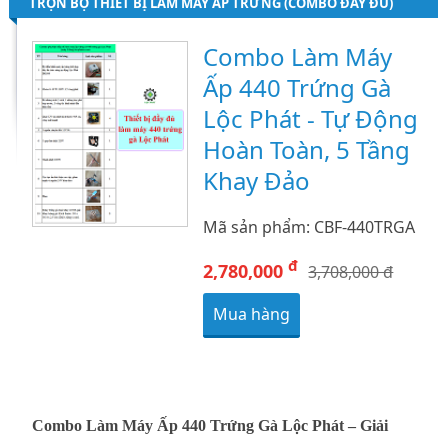
TRỌN BỘ THIẾT BỊ LÀM MÁY ẤP TRỨNG (COMBO ĐẦY ĐỦ)
Combo Làm Máy
Ấp 440 Trứng Gà
Lộc Phát - Tự Động
Hoàn Toàn, 5 Tầng
Khay Đảo
Mã sản phẩm: CBF-440TRGA
đ
2,780,000
3,708,000 đ
Mua hàng
Combo Làm Máy Ấp 440 Trứng Gà Lộc Phát – Giải