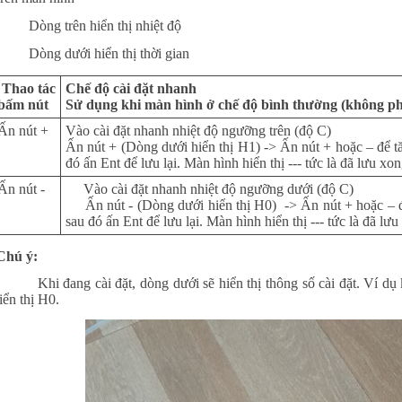
-
Dòng trên hiển thị nhiệt độ
-
Dòng dưới hiển thị thời gian
Thao tác
Chế độ cài đặt nhanh
bấm nút
Sử dụng khi màn hình ở chế độ bình thường (không phả
Ấn nút +
Vào cài đặt nhanh nhiệt độ ngưỡng trên (độ C)
Ấn nút + (Dòng dưới hiển thị H1) -> Ấn nút + hoặc – để t
đó ấn Ent để lưu lại. Màn hình hiển thị --- tức là đã lưu xong
Ấn nút -
Vào cài đặt nhanh nhiệt độ ngưỡng dưới (độ C)
Ấn nút - (Dòng dưới hiển thị H0) -> Ấn nút + hoặc – đ
sau đó ấn Ent để lưu lại. Màn hình hiển thị --- tức là đã lưu 
hú ý:
 Khi đang cài đặt, dòng dưới sẽ hiển thị thông số cài đặt. Ví dụ kh
iển thị H0.