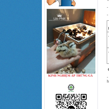
C
-
h