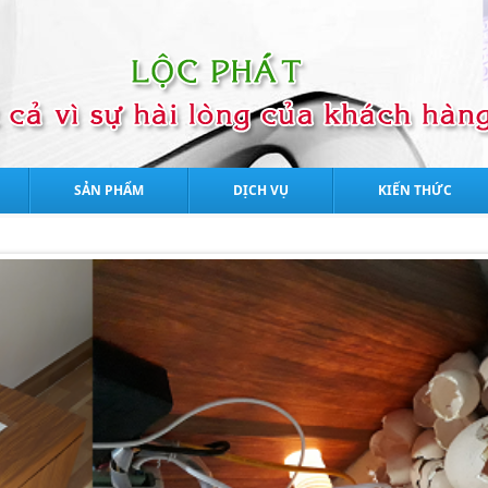
SẢN PHẨM
DỊCH VỤ
KIẾN THỨC