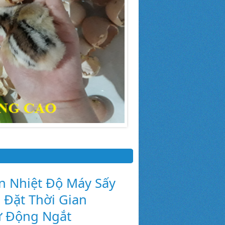
n Nhiệt Độ Máy Sấy
i Đặt Thời Gian
ự Động Ngắt