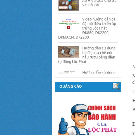
đặt bộ điều khiển ấp
trứng Lộc Phát
ĐK880, DK2200,
ĐKMACN, ĐK2200
Hướng dẫn sử dụng
bộ điện tự chế nồi
nấu rượu bằng điện
tự động Lộc Phát
Hướng dẫn sử dụng
bộ điều khiển ủ sữa
chua công nghiệp
L
Lộc Phát
M
Hướng dẫn sử dụng
bộ điều khiển độ ẩm
c
QUẢNG CÁO
gold, nhiệt độ và ánh
sáng tự động Lộc
=
Phát
B
H
T