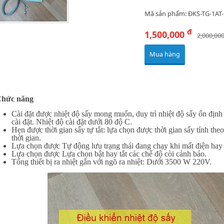
Mã sản phẩm: ĐKS-TG-1AT
đ
1,500,000
2,000,00
Mua hàng
hức năng
Cài đặt được nhiệt độ sấy mong muốn, duy trì nhiệt độ sấy ổn địn
cài đặt. Nhiệt độ cài đặt dưới 80 độ C.
Hẹn được thời gian sấy tự tắt: lựa chọn được thời gian sấy tính the
thời gian.
Lựa chọn được Tự động lưu trạng thái đang chạy khi mất điện hay
Lựa chọn được Lựa chọn bật hay tắt các chế độ còi cảnh báo.
Tổng thiết bị ra nhiệt gắn với ngõ ra nhiệt: Dưới 3500 W 220V.