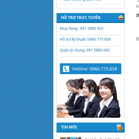
M
c
B
HỖ TRỢ TRỰC TUYẾN
Mua hàng : 091 5885 692
H
Hỗ trợ kỹ thuật: 0966 773 858
Quản lý chung: 091 5885 692
Hotline: 0966.773.858
Trứng Giả Lộc Phát
Có Nước - Giải Pháp
Ấp Hiệu Quả Cho Gà,
Vịt, Bồ Câu
TIN MỚI
Video hướng dẫn cài