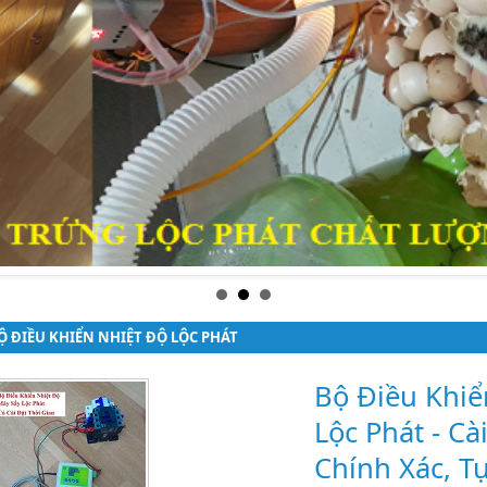
̣̂ ĐIỀU KHIỂN NHIỆT ĐỘ LỘC PHÁT
Bộ Điều Khiể
Lộc Phát - Cà
Chính Xác, T