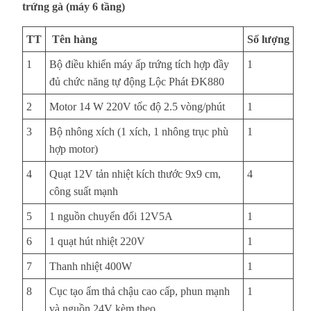
trứng gà (máy 6 tầng)
TT
Tên hàng
Số lượng
1
Bộ điều khiển máy ấp trứng tích hợp đầy
1
đủ chức năng tự động Lộc Phát ĐK880
2
Motor 14 W 220V tốc độ 2.5 vòng/phút
1
3
Bộ nhông xích (1 xích, 1 nhông trục phù
1
hợp motor)
4
Quạt 12V tản nhiệt kích thước 9x9 cm,
4
công suất mạnh
5
1 nguồn chuyển đổi 12V5A
1
6
1 quạt hút nhiệt 220V
1
7
Thanh nhiệt 400W
1
8
Cục tạo ẩm thả chậu cao cấp, phun mạnh
1
và nguồn 24V kèm theo