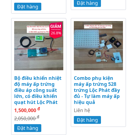
Đặt hàng
Đặt hàng
26.8%
Bộ điều khiển nhiệt
Combo phụ kiện
độ máy ấp trứng
máy ấp trứng 528
điều áp công suất
trứng Lộc Phát đầy
lớn, có điều khiển
đủ - Tự làm máy ấp
quạt hút Lộc Phát
hiệu quả
đ
1,500,000
Liên hệ
đ
2,050,000
Đặt hàng
Đặt hàng