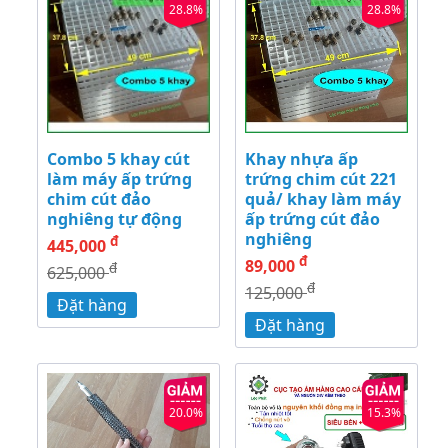
28.8%
28.8%
Combo 5 khay cút
Khay nhựa ấp
làm máy ấp trứng
trứng chim cút 221
chim cút đảo
quả/ khay làm máy
nghiêng tự động
ấp trứng cút đảo
nghiêng
đ
445,000
đ
89,000
đ
625,000
đ
125,000
Đặt hàng
Đặt hàng
20.0%
15.3%