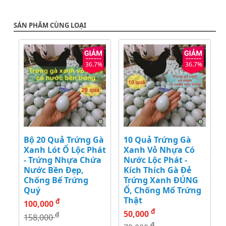
SẢN PHẨM CÙNG LOẠI
36.7%
36.7%
Bộ 20 Quả Trứng Gà
10 Quả Trứng Gà
Xanh Lót Ổ Lộc Phát
Xanh Vỏ Nhựa Có
- Trứng Nhựa Chứa
Nước Lộc Phát -
Nước Bền Đẹp,
Kích Thích Gà Đẻ
Chống Bể Trứng
Trứng Xanh ĐÚNG
Quý
Ổ, Chống Mổ Trứng
Thật
đ
100,000
đ
50,000
đ
158,000
đ