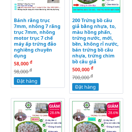
Bánh răng trục
200 Trứng bồ câu
7mm, nhông 7 răng
giả bằng nhựa, to,
trục 7mm, nhông
màu hồng phấn,
motor trục 7 chế
trứng nước, mới,
máy ấp trứng đảo
bền, không rỉ nước,
nghiêng chuyên
bán trứng bồ câu
dụng
nhựa, trứng chim
bồ câu giả
đ
58,000
đ
500,000
đ
98,000
đ
700,000
Đặt hàng
Đặt hàng
28.6%
28.6%