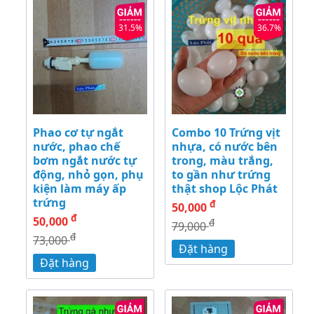
31.5%
36.7%
Phao cơ tự ngắt
Combo 10 Trứng vịt
nước, phao chế
nhựa, có nước bên
bơm ngắt nước tự
trong, màu trắng,
động, nhỏ gọn, phụ
to gần như trứng
kiện làm máy ấp
thật shop Lộc Phát
trứng
đ
50,000
đ
50,000
đ
79,000
đ
73,000
Đặt hàng
Đặt hàng