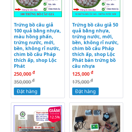
Trứng bồ câu giả
Trứng bồ câu giả 50
100 quả bằng nhựa,
quả bằng nhựa,
màu hồng phấn,
trứng nước, mới,
trứng nước, mới,
bền, không rỉ nước,
bền, không rỉ nước,
chim bồ câu Pháp
chim bồ câu Pháp
thích ấp, shop Lộc
thích ấp, shop Lộc
Phát bán trứng bồ
Phát
câu nhựa
đ
đ
250,000
125,000
đ
đ
350,000
175,000
Đặt hàng
Đặt hàng
12.5%