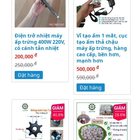
Điện trở nhiệt máy
Vỉ tạo ẩm 1 mắt, cục
ấp trứng 400W 220V,
tạo ẩm thả chậu
có cánh tản nhiệt
máy ấp trứng, hàng
cao cấp, bền hơn,
đ
200,000
mạnh hơn
đ
250,000
đ
500,000
Đặt hàng
đ
590,000
Đặt hàng
40.8%
28.6%