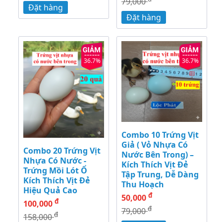
79,000
Đặt hàng
Đặt hàng
36.7%
36.7%
Combo 10 Trứng Vịt
Giả ( Vỏ Nhựa Có
Combo 20 Trứng Vịt
Nước Bên Trong) –
Nhựa Có Nước -
Kích Thích Vịt Đẻ
Trứng Mồi Lót Ổ
Tập Trung, Dễ Dàng
Kích Thích Vịt Đẻ
Thu Hoạch
Hiệu Quả Cao
đ
50,000
đ
100,000
đ
79,000
đ
158,000