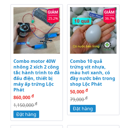
25.2%
36.7%
Combo motor 40W
Combo 10 quả
nhông 2 xích 2 công
trứng vịt nhựa,
tắc hành trình to đã
màu hơi xanh, có
đấu điện, thiết bị
đầy nước bên trong
máy ấp trứng Lộc
shop Lộc Phát
Phát
đ
50,000
đ
860,000
đ
79,000
đ
1,150,000
Đặt hàng
Đặt hàng