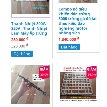
Combo bộ điều
khiển đảo trứng
3000 trứng gà đổ lại
theo kiểu đảo
Thanh Nhiệt 800W
nghiêng motor
220V - Thanh Nhiệt
nhông xích
Làm Máy Ấp Trứng
đ
đ
1,340,000
280,000
đ
320,000
Đặt hàng
Đặt hàng
20.0%
36.7%