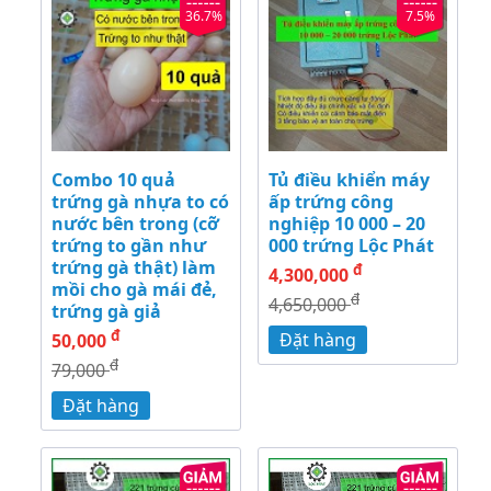
36.7%
7.5%
Combo 10 quả
Tủ điều khiển máy
trứng gà nhựa to có
ấp trứng công
nước bên trong (cỡ
nghiệp 10 000 – 20
trứng to gần như
000 trứng Lộc Phát
trứng gà thật) làm
đ
4,300,000
mồi cho gà mái đẻ,
đ
4,650,000
trứng gà giả
đ
Đặt hàng
50,000
đ
79,000
Đặt hàng