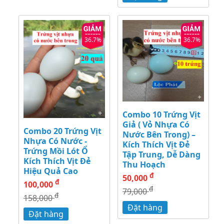
36.7%
36.7%
Combo 10 Trứng Vịt
Giả ( Vỏ Nhựa Có
Combo 20 Trứng Vịt
Nước Bên Trong) –
Nhựa Có Nước -
Kích Thích Vịt Đẻ
Trứng Mồi Lót Ổ
Tập Trung, Dễ Dàng
Kích Thích Vịt Đẻ
Thu Hoạch
Hiệu Quả Cao
đ
50,000
đ
100,000
đ
79,000
đ
158,000
Đặt hàng
Đặt hàng