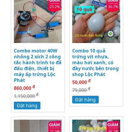
25.2%
36.7%
Combo motor 40W
Combo 10 quả
nhông 2 xích 2 công
trứng vịt nhựa,
tắc hành trình to đã
màu hơi xanh, có
đấu điện, thiết bị
đầy nước bên trong
máy ấp trứng Lộc
shop Lộc Phát
Phát
đ
50,000
đ
860,000
đ
79,000
đ
1,150,000
Đặt hàng
Đặt hàng
31.5%
36.7%