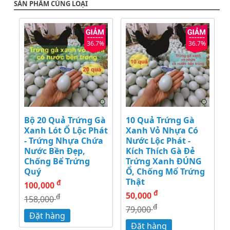
SẢN PHẨM CÙNG LOẠI
36.7%
36.7%
Bộ 20 Quả Trứng Gà
10 Quả Trứng Gà
Xanh Lót Ổ Lộc Phát
Xanh Vỏ Nhựa Có
- Trứng Nhựa Chứa
Nước Lộc Phát -
Nước Bền Đẹp,
Kích Thích Gà Đẻ
Chống Bể Trứng
Trứng Xanh ĐÚNG
Quý
Ổ, Chống Mổ Trứng
Thật
đ
100,000
đ
50,000
đ
158,000
đ
79,000
Đặt hàng
Đặt hàng