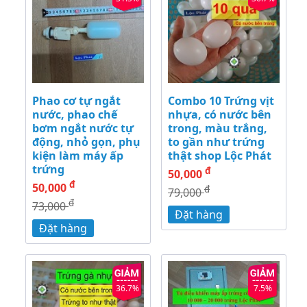
Phao cơ tự ngắt
Combo 10 Trứng vịt
nước, phao chế
nhựa, có nước bên
bơm ngắt nước tự
trong, màu trắng,
động, nhỏ gọn, phụ
to gần như trứng
kiện làm máy ấp
thật shop Lộc Phát
trứng
đ
50,000
đ
50,000
đ
79,000
đ
73,000
Đặt hàng
Đặt hàng
36.7%
7.5%