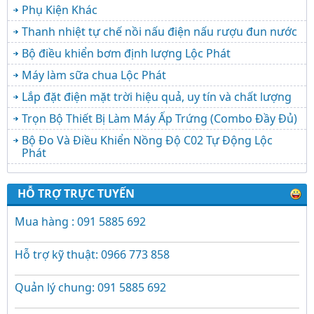
Phụ Kiện Khác
Thanh nhiệt tự chế nồi nấu điện nấu rượu đun nước
Bộ điều khiển bơm định lượng Lộc Phát
Máy làm sữa chua Lộc Phát
Lắp đặt điện mặt trời hiệu quả, uy tín và chất lượng
Trọn Bộ Thiết Bị Làm Máy Ấp Trứng (Combo Đầy Đủ)
Bộ Đo Và Điều Khiển Nồng Độ C02 Tự Động Lộc
Phát
HỖ TRỢ TRỰC TUYẾN
Mua hàng : 091 5885 692
Hỗ trợ kỹ thuật: 0966 773 858
Quản lý chung: 091 5885 692