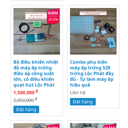
26.8%
Bộ điều khiển nhiệt
Combo phụ kiện
độ máy ấp trứng
máy ấp trứng 528
điều áp công suất
trứng Lộc Phát đầy
lớn, có điều khiển
đủ - Tự làm máy ấp
quạt hút Lộc Phát
hiệu quả
đ
1,500,000
Liên hệ
đ
2,050,000
Đặt hàng
Đặt hàng