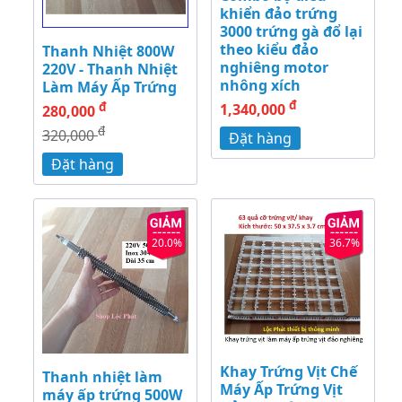
khiển đảo trứng
3000 trứng gà đổ lại
theo kiểu đảo
Thanh Nhiệt 800W
nghiêng motor
220V - Thanh Nhiệt
nhông xích
Làm Máy Ấp Trứng
đ
đ
1,340,000
280,000
đ
320,000
Đặt hàng
Đặt hàng
20.0%
36.7%
Khay Trứng Vịt Chế
Thanh nhiệt làm
Máy Ấp Trứng Vịt
máy ấp trứng 500W