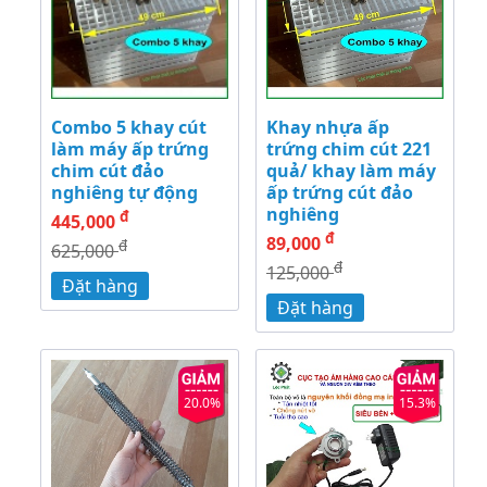
Combo 5 khay cút
Khay nhựa ấp
làm máy ấp trứng
trứng chim cút 221
chim cút đảo
quả/ khay làm máy
nghiêng tự động
ấp trứng cút đảo
nghiêng
đ
445,000
đ
89,000
đ
625,000
đ
125,000
Đặt hàng
Đặt hàng
20.0%
15.3%