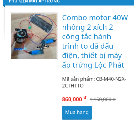
PHỤ KIỆN MÁY ẤP TRỨNG
Combo motor 40W
nhông 2 xích 2
công tắc hành
trình to đã đấu
điện, thiết bị máy
ấp trứng Lộc Phát
Mã sản phẩm: CB-M40-N2X-
2CTHTTO
đ
860,000
1,150,000 đ
Mua hàng