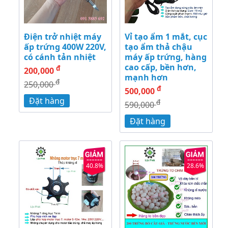
Điện trở nhiệt máy
Vỉ tạo ẩm 1 mắt, cục
ấp trứng 400W 220V,
tạo ẩm thả chậu
có cánh tản nhiệt
máy ấp trứng, hàng
cao cấp, bền hơn,
đ
200,000
mạnh hơn
đ
250,000
đ
500,000
Đặt hàng
đ
590,000
Đặt hàng
40.8%
28.6%