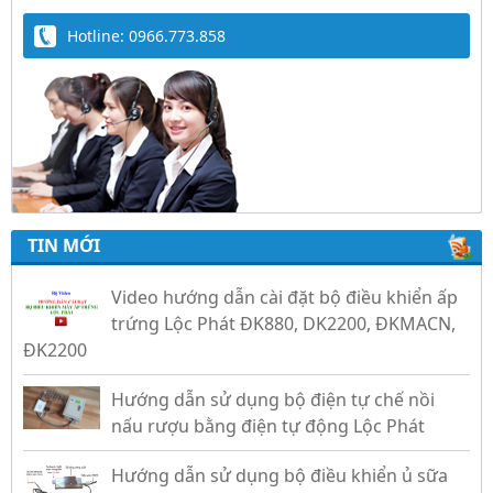
Hotline: 0966.773.858
Trứng Giả Lộc Phát Có Nước - Giải Pháp Ấp
Hiệu Quả Cho Gà, Vịt, Bồ Câu
Video hướng dẫn cài đặt bộ điều khiển ấp
TIN MỚI
trứng Lộc Phát ĐK880, DK2200, ĐKMACN,
ĐK2200
Hướng dẫn sử dụng bộ điện tự chế nồi
nấu rượu bằng điện tự động Lộc Phát
Hướng dẫn sử dụng bộ điều khiển ủ sữa
chua công nghiệp Lộc Phát
Hướng dẫn sử dụng bộ điều khiển độ ẩm