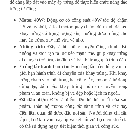
dễ dàng lắp đặt vào máy ấp trứng để thực hiện chức năng đảo
trứng tự động.
Motor 40W:
Động cơ có công suất 40W tốc độ chậm
2.5 vòng/phút, là loại motor quay chậm, đủ mạnh để kéo
khay trứng có trọng lượng lớn, thường được dùng cho
máy ấp trứng quy mô vừa và nhỏ.
Nhông xích:
Đây là hệ thống truyền động chính. Bộ
nhông và xích tạo ra lực kéo mạnh mẽ, giúp khay trứng
di chuyển trơn tru, ổn định và bền bỉ trong quá trình đảo.
2 công tắc hành trình to:
Hai công tắc này đóng vai trò
giới hạn hành trình di chuyển của khay trứng. Khi khay
trứng chạm vào một trong hai công tắc, motor sẽ tự động
dừng lại, đảm bảo khay trứng luôn di chuyển trong
phạm vi an toàn, không bị va đập hoặc lệch ra ngoài.
Đã đấu điện:
Đây là điểm tiện lợi lớn nhất của sản
phẩm. Toàn bộ motor, công tắc hành trình và các dây
điện liên quan đã được đấu nối sẵn. Người dùng chỉ cần
lắp đặt cơ khí vào máy ấp và kết nối với bộ điều khiển là
có thể sử dụng ngay, tiết kiệm thời gian và công sức.