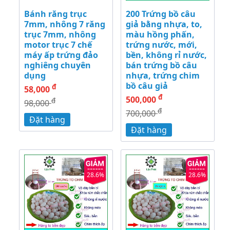
Bánh răng trục
200 Trứng bồ câu
7mm, nhông 7 răng
giả bằng nhựa, to,
trục 7mm, nhông
màu hồng phấn,
motor trục 7 chế
trứng nước, mới,
máy ấp trứng đảo
bền, không rỉ nước,
nghiêng chuyên
bán trứng bồ câu
dụng
nhựa, trứng chim
bồ câu giả
đ
58,000
đ
500,000
đ
98,000
đ
700,000
Đặt hàng
Đặt hàng
28.6%
28.6%