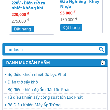
Đảo Nghiêng - Khay
220V - Điện trở ra
Nhựa
nhiệt không khí
đ
95,000
đ
220,000
đ
150,000
đ
275,000
Đặt hàng
Đặt hàng
DANH MỤC SẢN PHẨM
Bộ điều khiển nhiệt độ Lộc Phát
Điện trở sấy khô
Bộ điều khiển độ ẩm đất Lộc Phát
Tủ điều khiển sấy công suất lớn Lộc Phát
Bộ Điều Khiển Máy Ấp Trứng