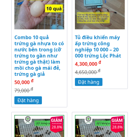
Combo 10 quả
Tủ điều khiển máy
trứng gà nhựa to có
ấp trứng công
nước bên trong (cỡ
nghiệp 10 000 – 20
trứng to gần như
000 trứng Lộc Phát
trứng gà thật) làm
đ
4,300,000
mồi cho gà mái đẻ,
đ
4,650,000
trứng gà giả
đ
Đặt hàng
50,000
đ
79,000
Đặt hàng
28.8%
28.8%