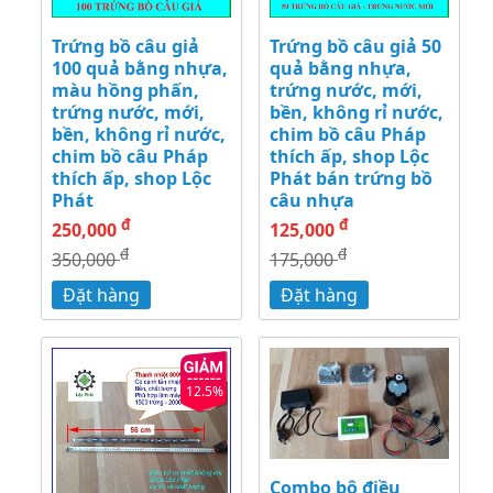
Trứng bồ câu giả
Trứng bồ câu giả 50
100 quả bằng nhựa,
quả bằng nhựa,
màu hồng phấn,
trứng nước, mới,
trứng nước, mới,
bền, không rỉ nước,
bền, không rỉ nước,
chim bồ câu Pháp
chim bồ câu Pháp
thích ấp, shop Lộc
thích ấp, shop Lộc
Phát bán trứng bồ
Phát
câu nhựa
đ
đ
250,000
125,000
đ
đ
350,000
175,000
Đặt hàng
Đặt hàng
12.5%
Combo bộ điều