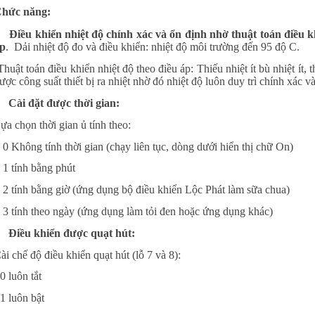
hức năng:
 Điều khiển nhiệt độ chính xác và ổn định nhờ thuật toán điều 
p
. Dải nhiệt độ đo và điều khiển: nhiệt độ môi trường đến 95 độ C.
Thuật toán điều khiển nhiệt độ theo điều áp: Thiếu nhiệt ít bù nhiệt ít, 
ược công suất thiết bị ra nhiệt nhờ đó nhiệt độ luôn duy trì chính xác v
 Cài đặt được thời gian:
ựa chọn thời gian ủ tính theo:
 0 Không tính thời gian (chạy liên tục, dòng dưới hiển thị chữ On)
 1 tính bằng phút
 2 tính bằng giờ (ứng dụng bộ điều khiển Lộc Phát làm sữa chua)
 3 tính theo ngày (ứng dụng làm tỏi đen hoặc ứng dụng khác)
 Điều khiển được quạt hút:
ài chế độ điều khiển quạt hút (lỗ 7 và 8):
0 luôn tắt
1 luôn bật