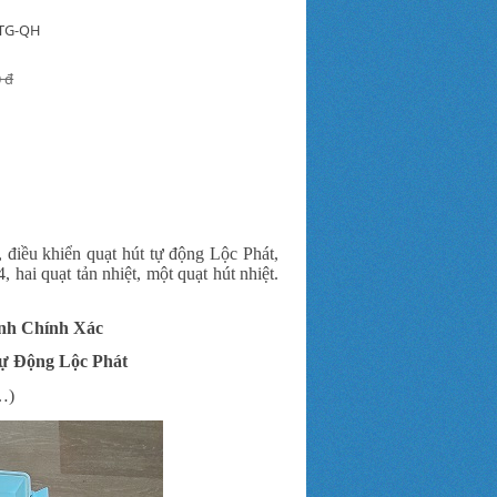
-TG-QH
0 đ
, điều khiển quạt hút tự động Lộc Phát,
hai quạt tản nhiệt, một quạt hút nhiệt.
ịnh Chính Xác
ự Động Lộc Phát
…)