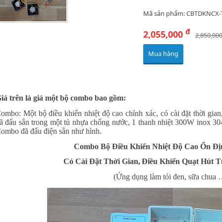
Mã sản phẩm: CBTDKNCX
đ
2,055,000
2,850,00
Mua hàng
iá trên là giá một bộ combo bao gồm:
ombo: Một bộ điều khiển nhiệt độ cao chính xác, có cài đặt thời gian
ã đấu sẵn trong một tủ nhựa chống nước, 1 thanh nhiệt 300W inox 304, 
ombo đã đấu điện sẵn như hình.
Combo
Bộ Điều Khiển Nhiệt Độ Cao Ổn Đ
Có Cài Đặt Thời Gian,
Điều Khiển Quạt Hút T
(Ứng dụng làm tỏi đen, sữa chua 