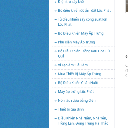
Điện trở sấy khô
Bộ điều khiển độ ẩm đất Lộc Phát
Tủ điều khiển sấy công suất lớn
Lộc Phát
Bộ Điều Khiển Máy Ấp Trứng
Phụ Kiện Máy Ấp Trứng
Bộ Điều Khiển Trồng Rau Hoa Củ
Quả
G
Vỉ Tạo Ẩm Siêu Âm
C
đ
Mua Thiết Bị Máy Ấp Trứng
C
Bộ Điều Khiển Chăn Nuôi
Máy ấp trứng Lộc Phát
Nồi nấu rượu bằng điện
Thiết bị Gia đình
Điều Khiển Nhà Nấm, Nhà Yến,
Trồng Lan, Đông Trùng Hạ Thảo