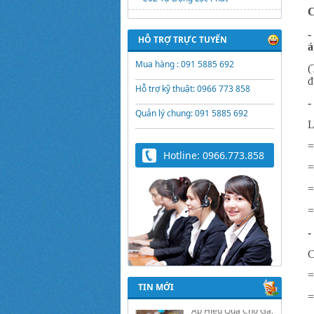
C
-
HỖ TRỢ TRỰC TUYẾN
á
Mua hàng : 091 5885 692
(
đ
Hỗ trợ kỹ thuật: 0966 773 858
-
Quản lý chung: 091 5885 692
L
=
Hotline: 0966.773.858
=
=
=
-
Trứng Giả Lộc Phát
C
Có Nước - Giải Pháp
Ấp Hiệu Quả Cho Gà,
=
Vịt, Bồ Câu
TIN MỚI
=
Video hướng dẫn cài