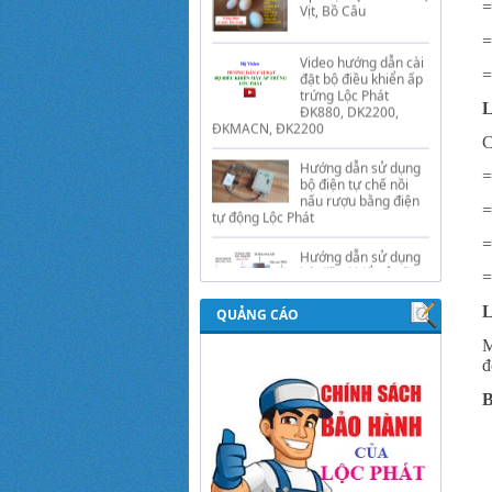
=
đặt bộ điều khiển ấp
trứng Lộc Phát
=
ĐK880, DK2200,
ĐKMACN, ĐK2200
=
Hướng dẫn sử dụng
L
bộ điện tự chế nồi
nấu rượu bằng điện
C
tự động Lộc Phát
=
Hướng dẫn sử dụng
bộ điều khiển ủ sữa
=
chua công nghiệp
Lộc Phát
=
Hướng dẫn sử dụng
=
bộ điều khiển độ ẩm
gold, nhiệt độ và ánh
L
QUẢNG CÁO
sáng tự động Lộc
Phát
M
đ
B