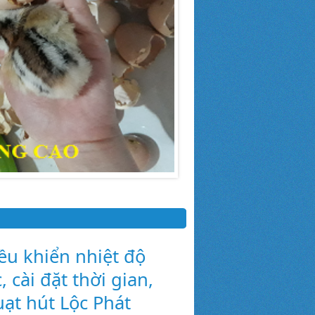
u khiển nhiệt độ
, cài đặt thời gian,
uạt hút Lộc Phát