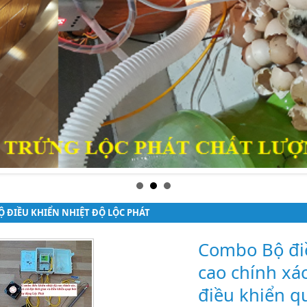
̣̂ ĐIỀU KHIỂN NHIỆT ĐỘ LỘC PHÁT
Combo Bộ điề
cao chính xác
điều khiển q