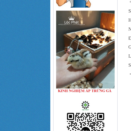
S
H
N
Đ
L
S