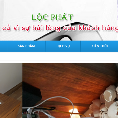
SẢN PHẨM
DỊCH VỤ
KIẾN THỨC