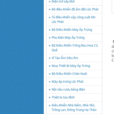
Điện trở sấy khô
Bộ điều khiển độ ẩm đất Lộc Phát
Tủ điều khiển sấy công suất lớn
Lộc Phát
Bộ Điều Khiển Máy Ấp Trứng
Phụ Kiện Máy Ấp Trứng
M
Bộ Điều Khiển Trồng Rau Hoa Củ
d
Quả
c
b
Vỉ Tạo Ẩm Siêu Âm
C
Mua Thiết Bị Máy Ấp Trứng
Bộ Điều Khiển Chăn Nuôi
Máy ấp trứng Lộc Phát
Nồi nấu rượu bằng điện
Thiết bị Gia đình
Điều Khiển Nhà Nấm, Nhà Yến,
Trồng Lan, Đông Trùng Hạ Thảo