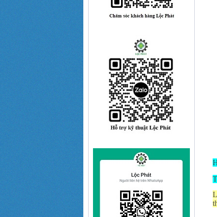
H
T
L
t