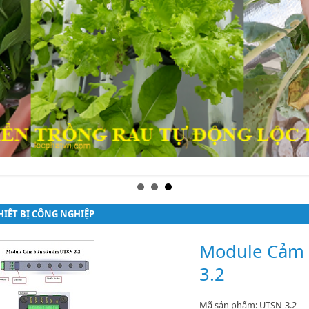
HIẾT BỊ CÔNG NGHIỆP
Module Cảm 
3.2
Mã sản phẩm: UTSN-3.2