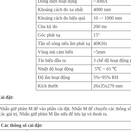
Dòng điện hoạt động
~30mA
Khoảng cách đo xa nhất
4000 mm
Khoảng cách đo hiệu quả
10 -> 1000 mm
Chu kỳ đo
200 ms
Góc phát xạ
15°
Tần số sóng siêu âm phát xạ
40KHz
Vùng mù cảm biến
<5mm
Tín hiệu đầu ra
3 chế độ hoạt động
Nhiệt độ hoạt động
5℃ ~ 65 ℃
Độ ẩm hoạt động
5%~95% RH
Kích thước
26x35x270 mm
ài đặt:
Nhấn giữ phím M để vào phần cài đặt. Nhấn M để chuyển các thông số
các giá trị. Nhấn giữ phím M lần nữa để lưu lại và thoát ra.
Các thông số cài đặt: