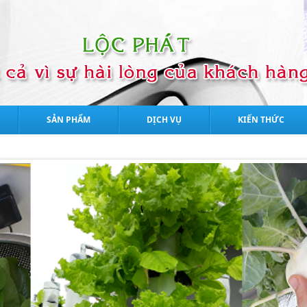
SẢN PHẨM
DỊCH VỤ
KIẾN THỨC