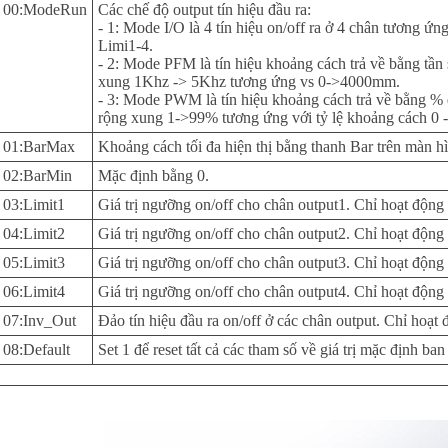
00:ModeRun
Các chế độ output tín hiệu đầu ra:
- 1: Mode I/O là 4 tín hiệu on/off ra ở 4 chân tương ứn
Limi1-4.
- 2: Mode PFM là tín hiệu khoảng cách trả về bằng tần
xung 1Khz -> 5Khz tương ứng vs 0->4000mm.
- 3: Mode PWM là tín hiệu khoảng cách trả về bằng %
rộng xung 1->99% tương ứng với tỷ lệ khoảng cách 0 
01:BarMax
Khoảng cách tối đa hiện thị bằng thanh Bar trên màn h
02:BarMin
Mặc định bằng 0.
03:Limit1
Giá trị ngưỡng on/off cho chân output1. Chỉ hoạt độn
04:Limit2
Giá trị ngưỡng on/off cho chân output2. Chỉ hoạt độn
05:Limit3
Giá trị ngưỡng on/off cho chân output3. Chỉ hoạt độn
06:Limit4
Giá trị ngưỡng on/off cho chân output4. Chỉ hoạt độn
07:Inv_Out
Đảo tín hiệu đầu ra on/off ở các chân output. Chỉ hoạ
08:Default
Set 1 để reset tất cả các tham số về giá trị mặc định b