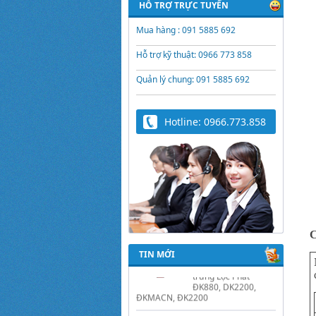
HỖ TRỢ TRỰC TUYẾN
Mua hàng : 091 5885 692
Hỗ trợ kỹ thuật: 0966 773 858
Quản lý chung: 091 5885 692
Hotline: 0966.773.858
Trứng Giả Lộc Phát
Có Nước - Giải Pháp
Ấp Hiệu Quả Cho Gà,
Vịt, Bồ Câu
Video hướng dẫn cài
đặt bộ điều khiển ấp
C
trứng Lộc Phát
TIN MỚI
ĐK880, DK2200,
ĐKMACN, ĐK2200
Hướng dẫn sử dụng
bộ điện tự chế nồi
nấu rượu bằng điện