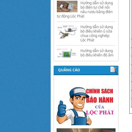
tự động Lộc Phát
Hướng dẫn sử dụng
bộ điều khiển ủ sữa
chua công nghiệp
Lộc Phát
Hướng dẫn sử dụng
bộ điều khiển độ ẩm
gold, nhiệt độ và ánh
sáng tự động Lộc
Phát
QUẢNG CÁO