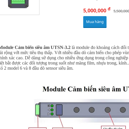
đ
5,000,000
5,500,00
Mua hàng
odule Cảm biến siêu âm UTSN-3.2
là module đo khoảng cách đối 
ải rộng với mức tiêu thụ thấp. Với nhiều đầu dò cảm biến cho phép vùn
hính xác cao. Dễ dàng sử dụng cho nhiều ứng dụng trong công nghiệp v
iệt bắt được các đối tượng trong suốt như màng film, nhựa trong, kính
ó 2 model 6 và 8 đầu dò sensor siêu âm.