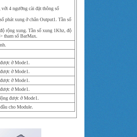
g với 4 ngưỡng cài đặt thông số
 số phát xung ở chân Output1. Tần số
 độ rộng xung. Tần số xung 1Khz, độ
-> tham số BarMax.
ình.
g được ở Mode1.
g được ở Mode1.
g được ở Mode1.
g được ở Mode1.
t động được ở Mode1.
an đầu cho Module.