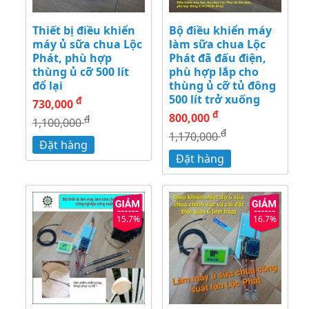
Thiết bị điều khiển
Bộ điều khiển máy
máy ủ sữa chua Lộc
làm sữa chua Lộc
Phát, phù hợp
Phát đã đấu điện,
thùng ủ cỡ 500 lít
phù hợp lắp cho
đổ lại
thùng ủ cỡ tủ đông
500 lít trở xuống
đ
730,000
đ
800,000
đ
1,100,000
đ
1,170,000
Đặt hàng
Đặt hàng
15.7%
16.7%