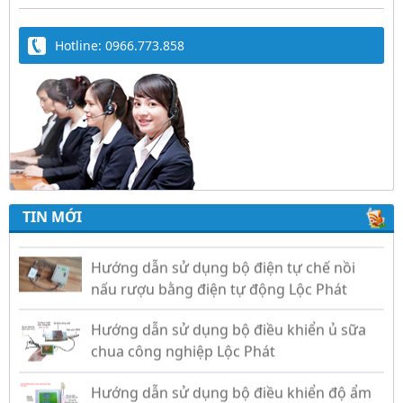
Hotline: 0966.773.858
Trứng Giả Lộc Phát Có Nước - Giải Pháp Ấp
Hiệu Quả Cho Gà, Vịt, Bồ Câu
Video hướng dẫn cài đặt bộ điều khiển ấp
trứng Lộc Phát ĐK880, DK2200, ĐKMACN,
ĐK2200
TIN MỚI
Hướng dẫn sử dụng bộ điện tự chế nồi
nấu rượu bằng điện tự động Lộc Phát
Hướng dẫn sử dụng bộ điều khiển ủ sữa
chua công nghiệp Lộc Phát
Hướng dẫn sử dụng bộ điều khiển độ ẩm
gold, nhiệt độ và ánh sáng tự động Lộc
Phát