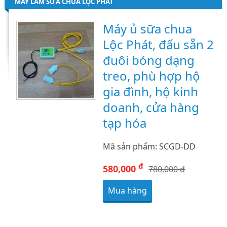
MÁY LÀM SỮA CHUA LỘC PHÁT
Máy ủ sữa chua
Lộc Phát, đấu sẵn 2
đuôi bóng dạng
treo, phù hợp hộ
gia đình, hộ kinh
doanh, cửa hàng
tạp hóa
Mã sản phẩm: SCGD-DD
đ
580,000
780,000 đ
Mua hàng