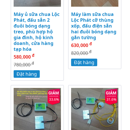
Máy ủ sữa chua Lộc
Máy làm sữa chua
Phát, đấu sẵn 2
Lộc Phát cỡ thùng
đuôi bóng dạng
xốp, đấu điện sẵn
treo, phù hợp hộ
hai đuôi bóng dạng
gia đình, hộ kinh
gắn tường
doanh, cửa hàng
đ
630,000
tạp hóa
đ
820,000
đ
580,000
Đặt hàng
đ
780,000
Đặt hàng
33.6%
31.6%