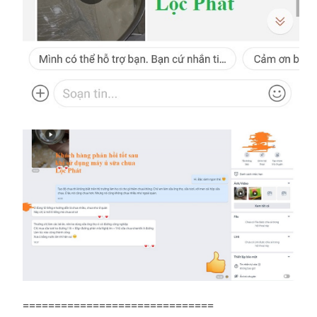
==============================