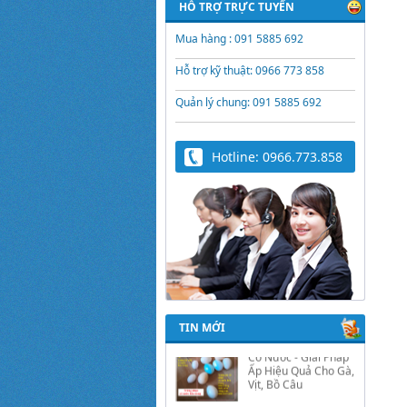
HỖ TRỢ TRỰC TUYẾN
Mua hàng : 091 5885 692
Hỗ trợ kỹ thuật: 0966 773 858
Quản lý chung: 091 5885 692
Hotline: 0966.773.858
Trứng Giả Lộc Phát
Có Nước - Giải Pháp
Ấp Hiệu Quả Cho Gà,
Vịt, Bồ Câu
TIN MỚI
Video hướng dẫn cài
đặt bộ điều khiển ấp
trứng Lộc Phát
ĐK880, DK2200,