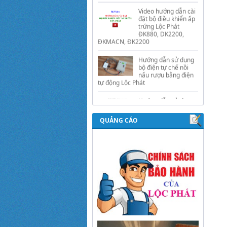
ĐKMACN, ĐK2200
Hướng dẫn sử dụng
bộ điện tự chế nồi
nấu rượu bằng điện
tự động Lộc Phát
Hướng dẫn sử dụng
bộ điều khiển ủ sữa
chua công nghiệp
Lộc Phát
Hướng dẫn sử dụng
bộ điều khiển độ ẩm
QUẢNG CÁO
gold, nhiệt độ và ánh
sáng tự động Lộc
Phát