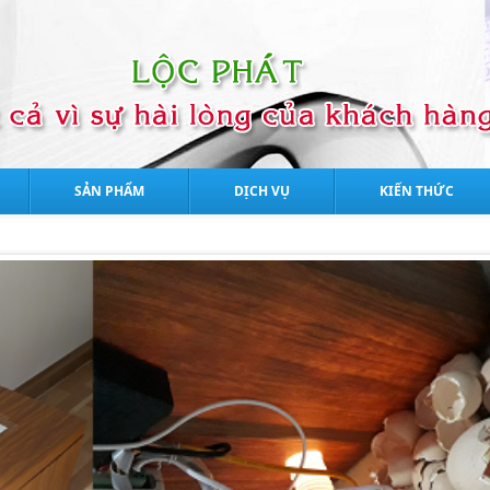
SẢN PHẨM
DỊCH VỤ
KIẾN THỨC