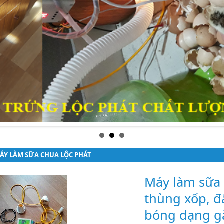
ÁY LÀM SỮA CHUA LỘC PHÁT
Máy làm sữa 
thùng xốp, đ
bóng dạng g