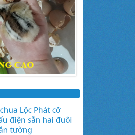
chua Lộc Phát cỡ
ấu điện sẵn hai đuôi
ắn tường