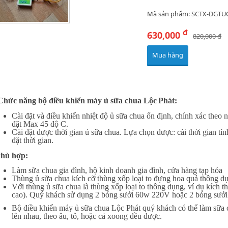
Mã sản phẩm: SCTX-DGT
đ
630,000
820,000 đ
Mua hàng
Chức năng bộ điều khiển máy ủ sữa chua Lộc
Phát:
Cài đặt và điều khiển nhiệt độ ủ sữa chua ổn định, chính xác theo n
đặt Max 45 độ C.
Cài đặt được thời gian ủ sữa chua. Lựa chọn được: cài thời gian tín
đặt thời gian.
hù hợp:
Làm sữa chua gia đình, hộ kinh doanh gia đình, cửa hàng tạp hóa
Thùng ủ sữa chua kích cỡ thùng xốp loại to đựng hoa quả thông dụ
Với thùng ủ sữa chua là thùng xốp loại to thông dụng, ví dụ kích t
cao). Quý khách sử dụng 2 bóng sưởi 60w 220V hoặc 2 bóng sưở
Bộ điều khiển máy ủ sữa chua Lộc Phát quý khách có thể làm sữa c
lên nhau, theo âu, tô, hoặc cả xoong đều được.