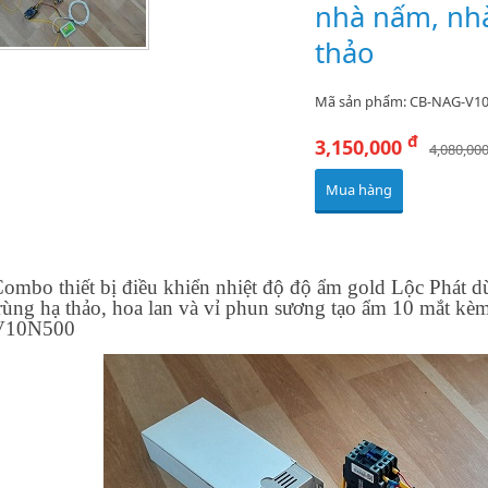
nhà nấm, nhà
thảo
Mã sản phẩm: CB-NAG-V1
đ
3,150,000
4,080,00
Mua hàng
ombo thiết bị điều khiển nhiệt độ độ ẩm gold Lộc Phát 
rùng hạ thảo, hoa lan và vỉ phun sương tạo ẩm 10 mắt 
V10N500