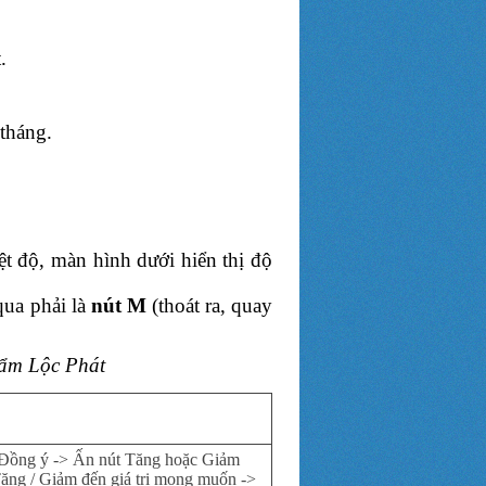
.
tháng.
ệt độ, màn hình dưới hiển thị độ
qua phải là
nút M
(thoát ra, quay
 ẩm Lộc Phát
t Đồng ý -> Ấn nút Tăng hoặc Giảm
ăng / Giảm đến giá trị mong muốn ->