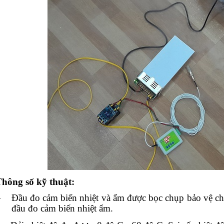
hông số kỹ thuật:
Đầu đo cảm biến nhiệt và ẩm được bọc chụp bảo vệ c
·
đầu đo cảm biến nhiệt ẩm.