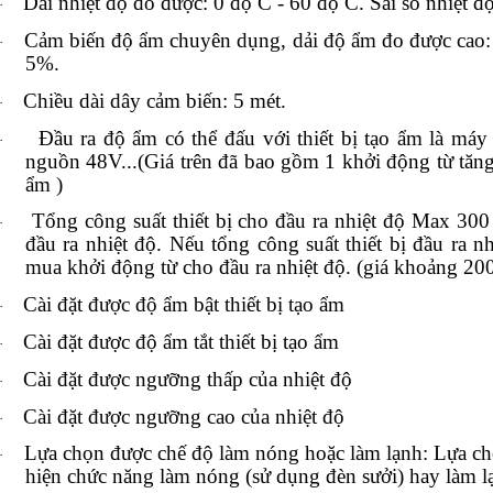
Dải nhiệt độ đo được: 0 độ C - 60 độ C. Sai số nhiệt đ
·
Cảm biến độ ẩm chuyên dụng, dải độ ẩm đo được cao:
·
5%.
Chiều dài dây cảm biến: 5 mét.
·
Đầu ra độ ẩm có thể đấu với thiết bị tạo ẩm là má
·
nguồn 48V...(Giá trên đã bao gồm 1 khởi động từ tăn
ẩm )
Tổng công suất thiết bị cho đầu ra nhiệt độ Max 3
·
đầu ra nhiệt độ. Nếu tổng công suất thiết bị đầu ra 
mua khởi động từ cho đầu ra nhiệt độ. (giá khoảng 2
Cài đặt được độ ẩm bật thiết bị tạo ẩm
·
Cài đặt được độ ẩm tắt thiết bị tạo ẩm
·
Cài đặt được ngưỡng thấp của nhiệt độ
·
Cài đặt được ngưỡng cao của nhiệt độ
·
Lựa chọn được chế độ làm nóng hoặc làm lạnh: Lựa chọ
·
hiện chức năng làm nóng (sử dụng đèn sưởi) hay làm l