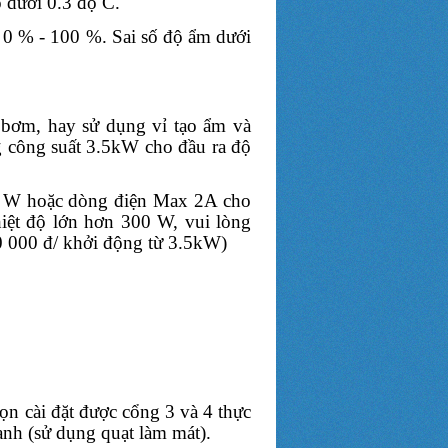
ộ dưới 0.3 độ C.
 0 % - 100 %. Sai số độ ẩm dưới
y bơm, hay sử dụng vỉ tạo ẩm và
g công suất 3.5kW cho đầu ra độ
00 W hoặc dòng điện Max 2A cho
nhiệt độ lớn hơn 300 W, vui lòng
00 000 đ/ khởi động từ 3.5kW)
n cài đặt được cổng 3 và 4 thực
ạnh (sử dụng quạt làm mát).