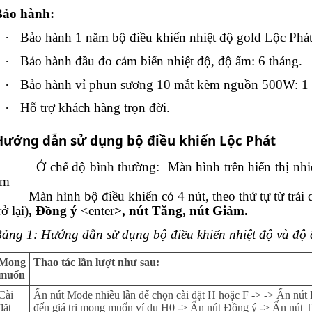
Bảo hành:
·
Bảo hành 1 năm bộ điều khiển nhiệt độ gold Lộc Phát
·
Bảo hành đầu đo cảm biến nhiệt độ, độ ẩm: 6 tháng.
·
Bảo hành vỉ phun sương 10 mắt kèm nguồn 500W: 1 
·
Hỗ trợ khách hàng trọn đời.
Hướng dẫn sử dụng bộ điều khiển Lộc Phát
Ở chế độ bình thường:
Màn hình trên hiển thị nhi
ẩm
Màn hình bộ điều khiển có 4 nút, theo thứ tự từ trái 
rở lại)
, Đồng ý
<enter
>, nút Tăng, nút Giảm.
ảng 1: Hướng dẫn sử dụng bộ điều khiển nhiệt độ và độ
Mong
Thao tác lần lượt như sau:
muốn
Cài
Ấn nút Mode nhiều lần để chọn cài đặt H hoặc F -> -> Ấn nú
đặt
đến giá trị mong muốn ví dụ H0 -> Ấn nút Đồng ý -> Ấn nút T