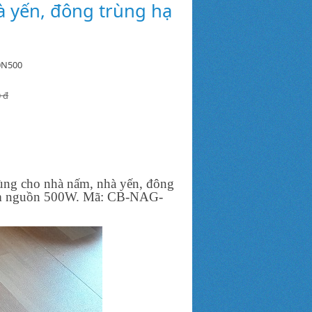
 yến, đông trùng hạ
0N500
0 đ
dùng cho nhà nấm, nhà yến, đông
kèm nguồn 500W. Mã:
CB-NAG-