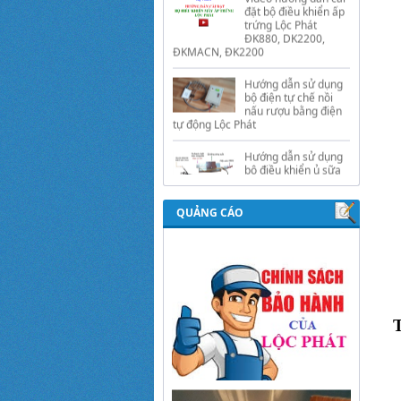
Hướng dẫn sử dụng
bộ điện tự chế nồi
nấu rượu bằng điện
tự động Lộc Phát
Hướng dẫn sử dụng
bộ điều khiển ủ sữa
chua công nghiệp
Lộc Phát
Hướng dẫn sử dụng
bộ điều khiển độ ẩm
gold, nhiệt độ và ánh
QUẢNG CÁO
sáng tự động Lộc
Phát
T