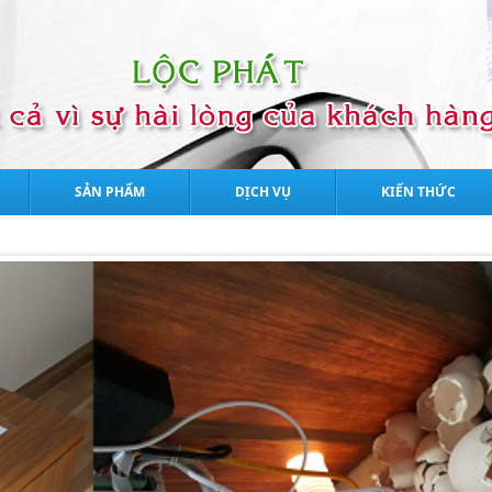
SẢN PHẨM
DỊCH VỤ
KIẾN THỨC