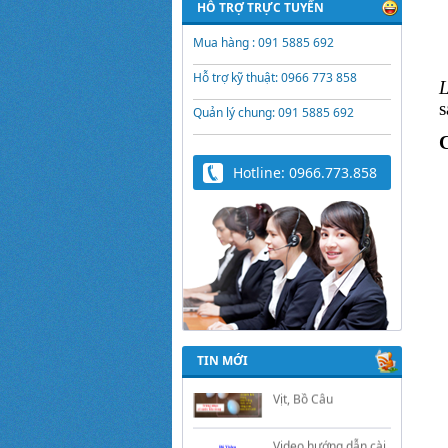
HỖ TRỢ TRỰC TUYẾN
Mua hàng : 091 5885 692
Hỗ trợ kỹ thuật: 0966 773 858
L
s
Quản lý chung: 091 5885 692
Hotline: 0966.773.858
Trứng Giả Lộc Phát
Có Nước - Giải Pháp
Ấp Hiệu Quả Cho Gà,
Vịt, Bồ Câu
TIN MỚI
Video hướng dẫn cài
đặt bộ điều khiển ấp
trứng Lộc Phát
ĐK880, DK2200,
ĐKMACN, ĐK2200