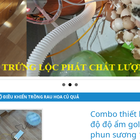
Ộ ĐIỀU KHIỂN TRỒNG RAU HOA CỦ QUẢ
Combo thiết 
độ độ ẩm gol
phun sương 