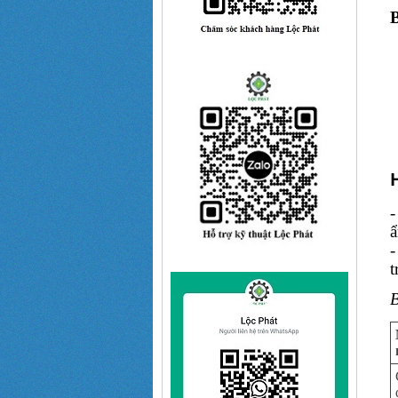
-
-
t
B